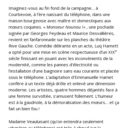
Imaginez-vous au fin fond de la campagne… à
Courbevoie, à l’ère naissant du téléphone, dans une
maison bourgeoise avec maître et domestiques aux
mœurs coquines. «
Monsieur Nounou !
« , une pochade
signée par Georges Feydeau et Maurice Desvallières,
revient en fanfaronnade sur les planches du théâtre
Rive Gauche. Comédie délirante en un acte, Luq Hamett
e
a opté pour une mise en scène respectueuse d’un XIX
siècle finissant en jouant avec les inconvénients de la
modernité, comme les pannes d’électricité ou
l’installation d’une baignoire sans eau courante et placée
sous le téléphone. L’adaptation d’Emmanuelle Hamet
confère à un texte déjà drôle et enlevé une dimension
moderne. Les artistes, quatre hommes déjantés face à
une femme survoltée, s’amusent follement. L’humeur
est à la gaudriole, à la démoralisation des mœurs… et ça
fait un bien fou !
Madame Veauluisant (qu’on entendra seulement
vitupérer au téléphone) est très à cheval sur la