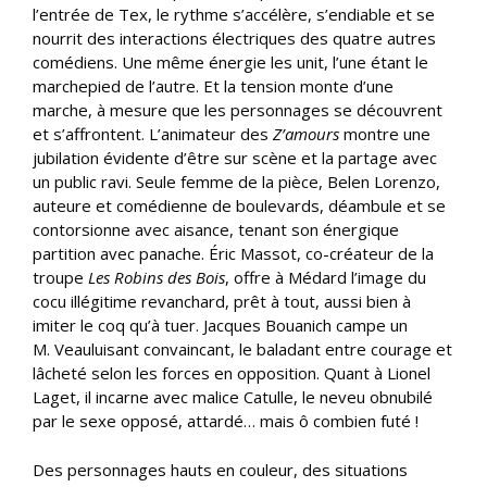
l’entrée de Tex, le rythme s’accélère, s’endiable et se
nourrit des interactions électriques des quatre autres
comédiens. Une même énergie les unit, l’une étant le
marchepied de l’autre. Et la tension monte d’une
marche, à mesure que les personnages se découvrent
et s’affrontent. L’animateur des
Z’amours
montre une
jubilation évidente d’être sur scène et la partage avec
un public ravi. Seule femme de la pièce, Belen Lorenzo,
auteure et comédienne de boulevards, déambule et se
contorsionne avec aisance, tenant son énergique
partition avec panache. Éric Massot, co-créateur de la
troupe
Les Robins des Bois
, offre à Médard l’image du
cocu illégitime revanchard, prêt à tout, aussi bien à
imiter le coq qu’à tuer. Jacques Bouanich campe un
M. Veauluisant convaincant, le baladant entre courage et
lâcheté selon les forces en opposition. Quant à Lionel
Laget, il incarne avec malice Catulle, le neveu obnubilé
par le sexe opposé, attardé… mais ô combien futé !
Des personnages hauts en couleur, des situations