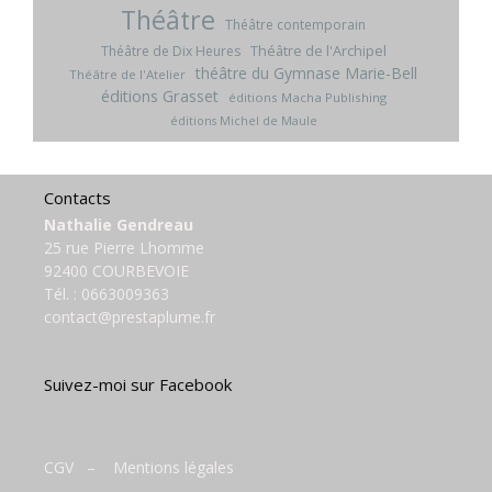
Théâtre
Théâtre contemporain
Théâtre de l'Archipel
Théâtre de Dix Heures
théâtre du Gymnase Marie-Bell
Théâtre de l'Atelier
éditions Grasset
éditions Macha Publishing
éditions Michel de Maule
Contacts
Nathalie Gendreau
25 rue Pierre Lhomme
92400 COURBEVOIE
Tél. :
0663009363
contact@prestaplume.fr
Suivez-moi sur Facebook
CGV
–
Mentions légales