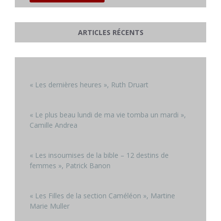
ARTICLES RÉCENTS
« Les dernières heures », Ruth Druart
« Le plus beau lundi de ma vie tomba un mardi »,
Camille Andrea
« Les insoumises de la bible – 12 destins de
femmes », Patrick Banon
« Les Filles de la section Caméléon », Martine
Marie Muller