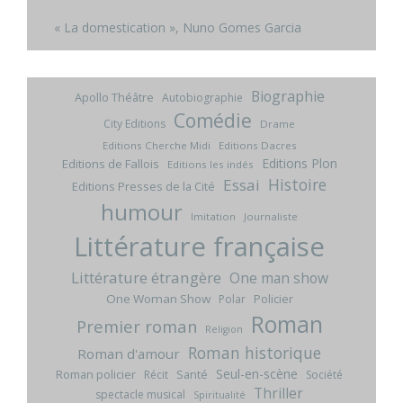
« La domestication », Nuno Gomes Garcia
Biographie
Apollo Théâtre
Autobiographie
Comédie
City Editions
Drame
Editions Cherche Midi
Editions Dacres
Editions Plon
Editions de Fallois
Editions les indés
Histoire
Essai
Editions Presses de la Cité
humour
Imitation
Journaliste
Littérature française
Littérature étrangère
One man show
One Woman Show
Policier
Polar
Roman
Premier roman
Religion
Roman historique
Roman d'amour
Seul-en-scène
Roman policier
Santé
Récit
Société
Thriller
spectacle musical
Spiritualité