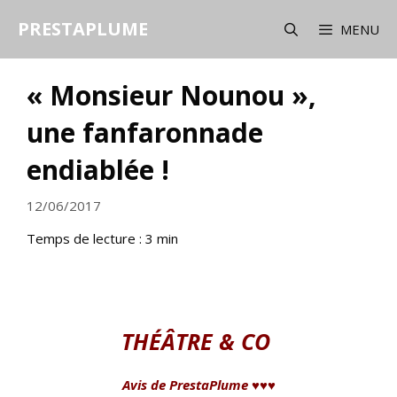
Aller
PRESTAPLUME
au
MENU
contenu
« Monsieur Nounou »,
une fanfaronnade
endiablée !
12/06/2017
Temps de lecture :
3
min
THÉÂTRE & CO
Avis de PrestaPlume ♥♥♥