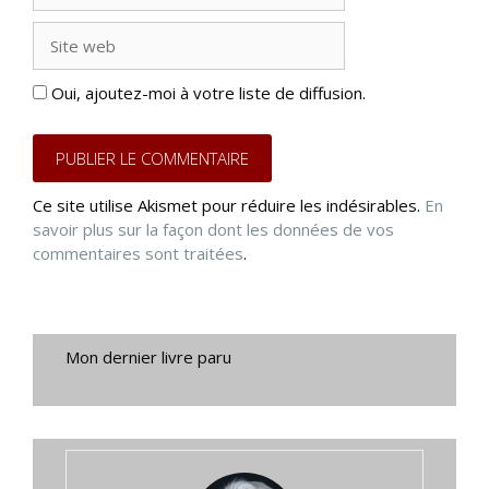
Site
web
Oui, ajoutez-moi à votre liste de diffusion.
Ce site utilise Akismet pour réduire les indésirables.
En
savoir plus sur la façon dont les données de vos
commentaires sont traitées
.
Mon dernier livre paru