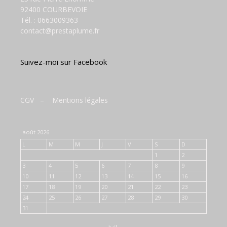
92400 COURBEVOIE
Tél. :
0663009363
contact@prestaplume.fr
Suivez-moi sur Facebook
CGV
–
Mentions légales
août 2026
L
M
M
J
V
S
D
1
2
3
4
5
6
7
8
9
10
11
12
13
14
15
16
17
18
19
20
21
22
23
24
25
26
27
28
29
30
31