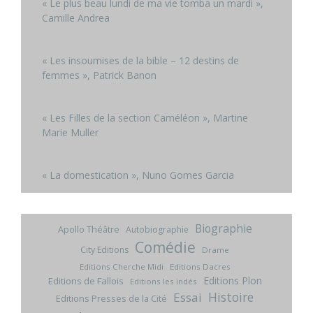
« Le plus beau lundi de ma vie tomba un mardi »,
Camille Andrea
« Les insoumises de la bible – 12 destins de
femmes », Patrick Banon
« Les Filles de la section Caméléon », Martine
Marie Muller
« La domestication », Nuno Gomes Garcia
Biographie
Apollo Théâtre
Autobiographie
Comédie
City Editions
Drame
Editions Cherche Midi
Editions Dacres
Editions Plon
Editions de Fallois
Editions les indés
Histoire
Essai
Editions Presses de la Cité