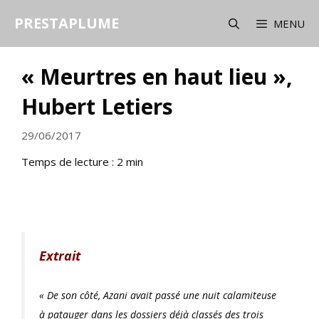
Aller
PRESTAPLUME
au
MENU
contenu
« Meurtres en haut lieu »,
Hubert Letiers
29/06/2017
Temps de lecture :
2
min
Extrait
« De son côté, Azani avait passé une nuit calamiteuse
à patauger dans les dossiers déjà classés des trois