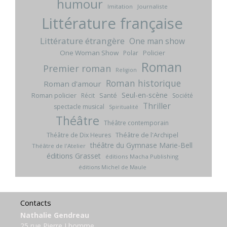
humour
Imitation
Journaliste
Littérature française
Littérature étrangère
One man show
One Woman Show
Policier
Polar
Roman
Premier roman
Religion
Roman historique
Roman d'amour
Seul-en-scène
Roman policier
Santé
Récit
Société
Thriller
spectacle musical
Spiritualité
Théâtre
Théâtre contemporain
Théâtre de l'Archipel
Théâtre de Dix Heures
théâtre du Gymnase Marie-Bell
Théâtre de l'Atelier
éditions Grasset
éditions Macha Publishing
éditions Michel de Maule
Contacts
Nathalie Gendreau
25 rue Pierre Lhomme