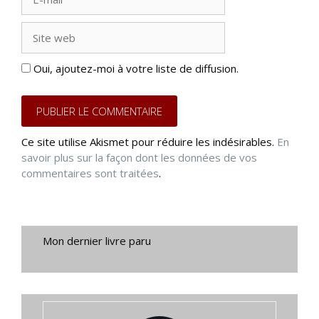
mail
Site
web
Oui, ajoutez-moi à votre liste de diffusion.
Ce site utilise Akismet pour réduire les indésirables.
En
savoir plus sur la façon dont les données de vos
commentaires sont traitées
.
Mon dernier livre paru