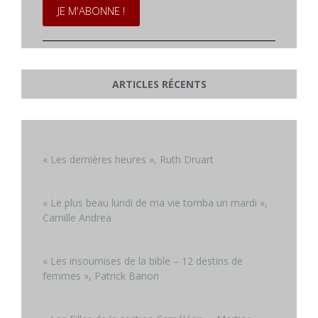
ARTICLES RÉCENTS
« Les dernières heures », Ruth Druart
« Le plus beau lundi de ma vie tomba un mardi »,
Camille Andrea
« Les insoumises de la bible – 12 destins de
femmes », Patrick Banon