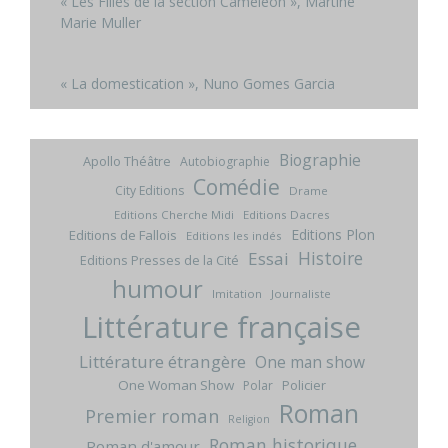
« Les Filles de la section Caméléon », Martine
Marie Muller
« La domestication », Nuno Gomes Garcia
Biographie
Apollo Théâtre
Autobiographie
Comédie
City Editions
Drame
Editions Cherche Midi
Editions Dacres
Editions Plon
Editions de Fallois
Editions les indés
Histoire
Essai
Editions Presses de la Cité
humour
Imitation
Journaliste
Littérature française
Littérature étrangère
One man show
One Woman Show
Policier
Polar
Roman
Premier roman
Religion
Roman historique
Roman d'amour