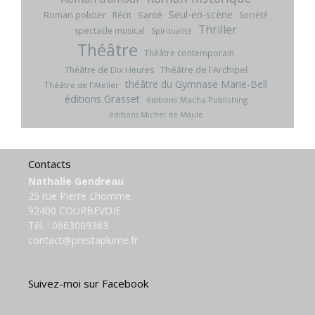
Seul-en-scène
Roman policier
Santé
Récit
Société
Thriller
spectacle musical
Spiritualité
Théâtre
Théâtre contemporain
Théâtre de l'Archipel
Théâtre de Dix Heures
théâtre du Gymnase Marie-Bell
Théâtre de l'Atelier
éditions Grasset
éditions Macha Publishing
éditions Michel de Maule
Contacts
Nathalie Gendreau
25 rue Pierre Lhomme
92400 COURBEVOIE
Tél. :
0663009363
contact@prestaplume.fr
Suivez-moi sur Facebook