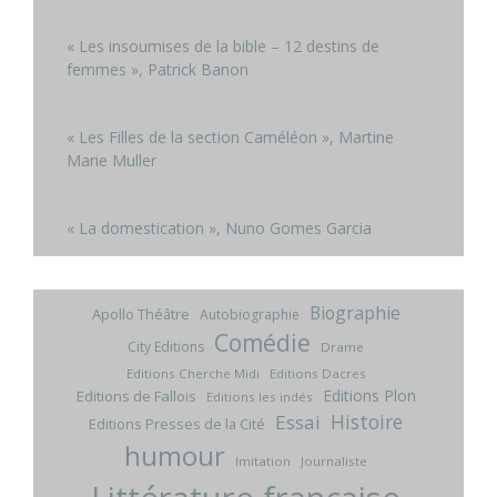
« Les insoumises de la bible – 12 destins de
femmes », Patrick Banon
« Les Filles de la section Caméléon », Martine
Marie Muller
« La domestication », Nuno Gomes Garcia
Biographie
Apollo Théâtre
Autobiographie
Comédie
City Editions
Drame
Editions Cherche Midi
Editions Dacres
Editions Plon
Editions de Fallois
Editions les indés
Histoire
Essai
Editions Presses de la Cité
humour
Imitation
Journaliste