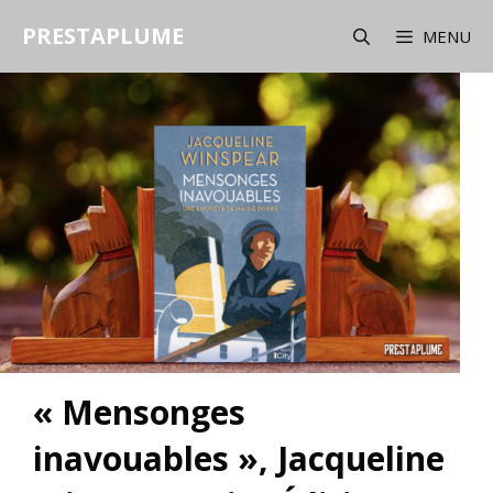
Aller
PRESTAPLUME
au
MENU
contenu
« Mensonges
inavouables », Jacqueline