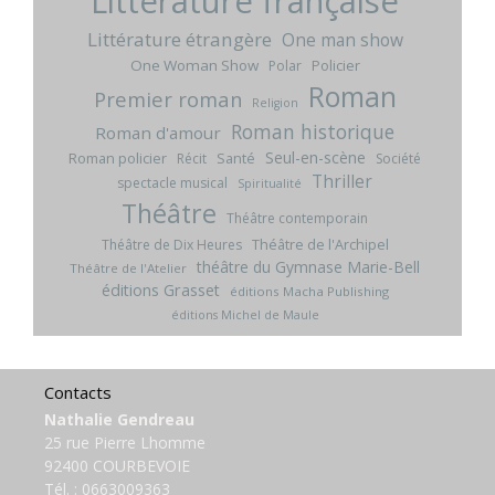
Littérature française
Littérature étrangère
One man show
One Woman Show
Policier
Polar
Roman
Premier roman
Religion
Roman historique
Roman d'amour
Seul-en-scène
Roman policier
Santé
Récit
Société
Thriller
spectacle musical
Spiritualité
Théâtre
Théâtre contemporain
Théâtre de l'Archipel
Théâtre de Dix Heures
théâtre du Gymnase Marie-Bell
Théâtre de l'Atelier
éditions Grasset
éditions Macha Publishing
éditions Michel de Maule
Contacts
Nathalie Gendreau
25 rue Pierre Lhomme
92400 COURBEVOIE
Tél. :
0663009363