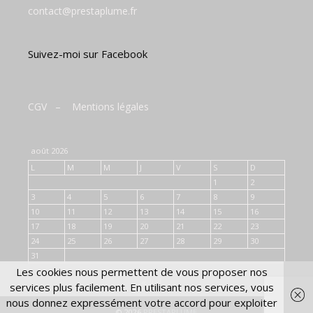
contact@prestaplume.fr
Suivez-moi sur Facebook
CGV
–
Mentions légales
août 2026
L
M
M
J
V
S
D
1
2
3
4
5
6
7
8
9
10
11
12
13
14
15
16
17
18
19
20
21
22
23
24
25
26
27
28
29
30
31
Les cookies nous permettent de vous proposer nos
« Juil
services plus facilement. En utilisant nos services, vous
nous donnez expressément votre accord pour exploiter
© 2026
PRESTAPLUME