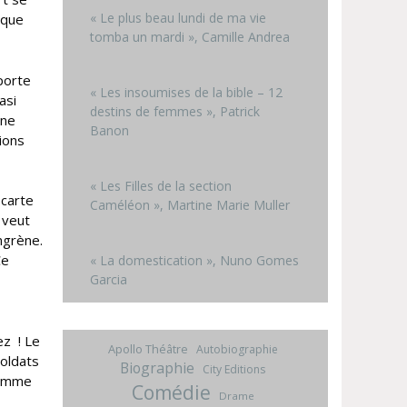
« Le plus beau lundi de ma vie
lque
tomba un mardi », Camille Andrea
porte
« Les insoumises de la bible – 12
asi
destins de femmes », Patrick
une
Banon
ions
« Les Filles de la section
 carte
Caméléon », Martine Marie Muller
 veut
ngrène.
Ce
« La domestication », Nuno Gomes
Garcia
ez ! Le
Apollo Théâtre
Autobiographie
soldats
Biographie
City Editions
 femme
Comédie
Drame