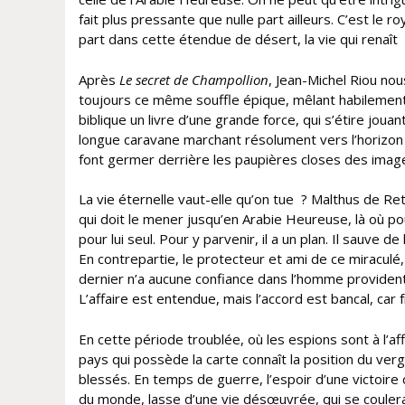
fait plus pressante que nulle part ailleurs. C’est le
part dans cette étendue de désert, la vie qui renaît 
Après
Le secret de Champollion
, Jean-Michel Riou no
toujours ce même souffle épique, mêlant habilement p
biblique un livre d’une grande force, qui s’étire joua
longue caravane marchant résolument vers l’horizon
font germer derrière les paupières closes des image
La vie éternelle vaut-elle qu’on tue ? Malthus de Ret
qui doit le mener jusqu’en Arabie Heureuse, là où pou
pour lui seul. Pour y parvenir, il a un plan. Il sauve 
En contrepartie, le protecteur et ami de ce miraculé
dernier n’a aucune confiance dans l’homme providenti
L’affaire est entendue, mais l’accord est bancal, car 
En cette période troublée, où les espions sont à l’af
pays qui possède la carte connaît la position du ver
blessés. En temps de guerre, l’espoir d’une victoire
du monde, lasse d’une vie désœuvrée, qui se coulera