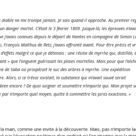
e le diable ne me trompe jamais. Je sais quand il approche. Au premier re
un danger mortel. C’était le 3 février 1809. Jusque-là, les épreuves n’ava
que j’avais connues depuis le départ de Nantes en compagnie de Simon L
 François Malthus de Retz, j’avais affronté avant. Pour être précis et vr
ffets malgré ce que je détenais : une résine de myrrhe qui, distillée, é
ant » que l’onguent guérissait les plaies mortelles. Mais pour que l’alch
yaume de Saba où prospérait le suc des arbres à myrrhe. Une expédition
. Alors, si ce trésor existait, la substance qui m’avait sauvé serait
ombien encore ? De quoi soigner et soumettre n’importe qui. Mon projet s
e par n’importe quel moyen, quitte à commettre les pires exactions. »
d la main, comme une invite à la découverte. Mais, pas n’importe l
ué par l’évocation poétique d’un endroit où l’on imagine que la mo