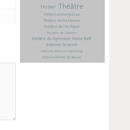
Théâtre
Thriller
Théâtre contemporain
Théâtre de Dix Heures
Théâtre de l'Archipel
Théâtre de l'Atelier
théâtre du Gymnase Marie-Bell
éditions Grasset
éditions Macha Publishing
éditions Michel de Maule