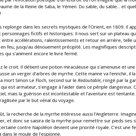
 royaume de la Reine de Saba, le Yémen. Du sable, du sable… et que
!
us replonge dans les secrets mystiques de l’Orient, en 1809. Il ap
ersonnages fictifs et historiques. Il nous sert sur un plateau qu
nt entre accélérations, ralentissements et retour en arrière, telle 
 en feu, jusqu’au dénouement précipité. Les magnifiques descript
s qui s’animent encore le livre fermé.
z le croit. Il détient une potion miraculeuse qui s’amenuise et une
sse un verger d’arbres de myrrhe. Cette manne va l’enrichir, il la
de la mort Simon Le Floch, second sur le
Redoutable
, rongé par la ga
, qui est armateur, s’engage à l’aider dans ce périple dangereux. 
el, mais la guérison est incontestable et l’aventure est tentante.
fragilisée par le but vénal du voyage.
fût, la recherche de la myrrhe intéresse aussi l’Angleterre. Imagin
ger, et donc se saisira de la myrrhe pour remettre sur pieds ses 
 certaine contre Napoléon devient une priorité royale. C’est une
 dans le moule de l’espionne.