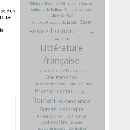
Editions Cherche Midi
Editions Dacres
Editions de Fallois
Editions les indés
use d’un
Editions Plon
ts. Le
Essai
Editions Presses de la Cité
humour
de
Histoire
Imitation
Journaliste
Littérature
française
Littérature étrangère
One man show
One Woman Show
Policier
Polar
Premier roman
Religion
Roman
Roman d'amour
Roman historique
Roman policier
Santé
Récit
Seul-en-scène
Société
spectacle musical
Spiritualité