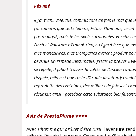
Résumé
« J’ai trahi, volé, tué, commis tant de fois le mal qu
j’ai compris que cette femme, Esther Stanhope, serait 
pas manqué, mais je les avais surmontées, et celles 
Floch et Roustam n’étaient rien, eu égard à ce que moi,
mes manœuvres, mes tromperies avaient produit peu d’e
devenue un remède inestimable. J’étais la preuve « viv
se répète, il fallait trouver la vallée de l’ancien ro
risquée, même si une carte d’Arabie devait m’y conduire
reproduite des centaines, des milliers de fois – et c
résumait ainsi : posséder cette substance bienfaisant
Avis de PrestaPlume ♥♥♥♥
Avec
L’homme qui brûlait d’être Dieu
, l’aventure ten
celle de l’Arabie Heureuse. On ne peut qu’être intrig