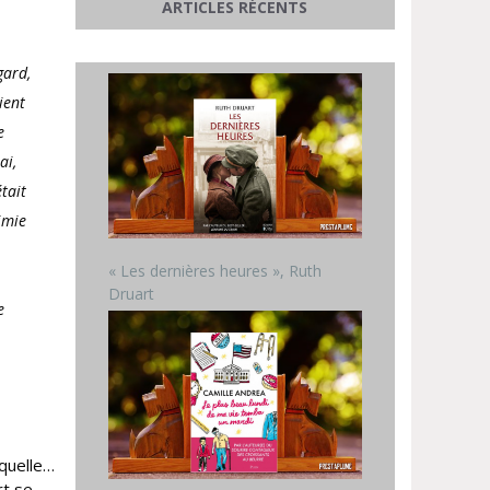
ARTICLES RÉCENTS
gard,
ient
e
ai,
tait
imie
« Les dernières heures », Ruth
Druart
e
aquelle…
rt se