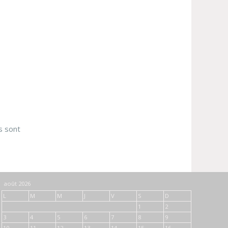
s sont
août 2026
L
M
M
J
V
S
D
1
2
3
4
5
6
7
8
9
10
11
12
13
14
15
16