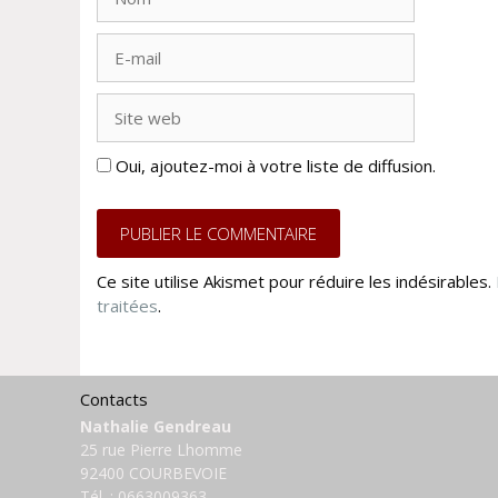
E-
mail
Site
web
Oui, ajoutez-moi à votre liste de diffusion.
Ce site utilise Akismet pour réduire les indésirables.
traitées
.
Contacts
Nathalie Gendreau
25 rue Pierre Lhomme
92400 COURBEVOIE
Tél. :
0663009363