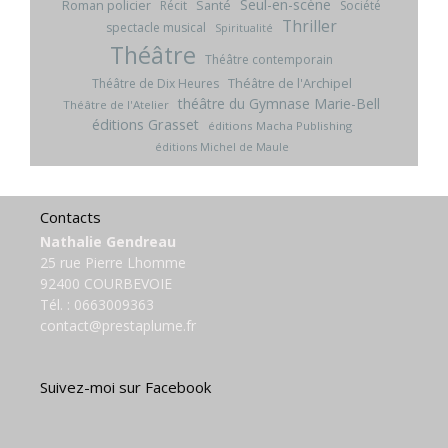
Seul-en-scène
Roman policier
Santé
Récit
Société
Thriller
spectacle musical
Spiritualité
Théâtre
Théâtre contemporain
Théâtre de l'Archipel
Théâtre de Dix Heures
théâtre du Gymnase Marie-Bell
Théâtre de l'Atelier
éditions Grasset
éditions Macha Publishing
éditions Michel de Maule
Contacts
Nathalie Gendreau
25 rue Pierre Lhomme
92400 COURBEVOIE
Tél. :
0663009363
contact@prestaplume.fr
Suivez-moi sur Facebook