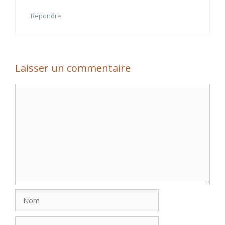
Répondre
Laisser un commentaire
Commentaire
Nom
E-