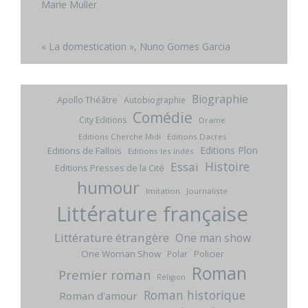
Marie Muller
« La domestication », Nuno Gomes Garcia
Biographie
Apollo Théâtre
Autobiographie
Comédie
City Editions
Drame
Editions Cherche Midi
Editions Dacres
Editions Plon
Editions de Fallois
Editions les indés
Histoire
Essai
Editions Presses de la Cité
humour
Imitation
Journaliste
Littérature française
Littérature étrangère
One man show
One Woman Show
Policier
Polar
Roman
Premier roman
Religion
Roman historique
Roman d'amour