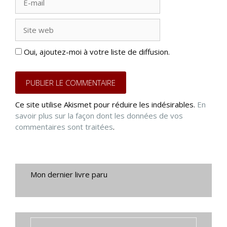
mail
Site
web
Oui, ajoutez-moi à votre liste de diffusion.
Ce site utilise Akismet pour réduire les indésirables.
En
savoir plus sur la façon dont les données de vos
commentaires sont traitées
.
Mon dernier livre paru