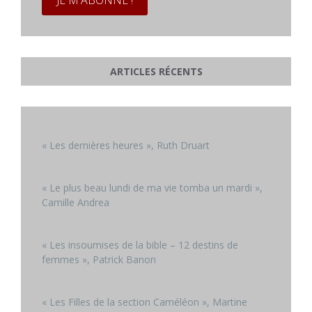
ARTICLES RÉCENTS
« Les dernières heures », Ruth Druart
« Le plus beau lundi de ma vie tomba un mardi »,
Camille Andrea
« Les insoumises de la bible – 12 destins de
femmes », Patrick Banon
« Les Filles de la section Caméléon », Martine