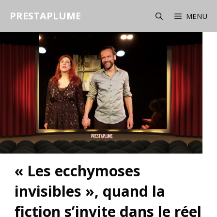
Aller
PRESTAPLUME
au
MENU
contenu
« Les ecchymoses
invisibles », quand la
fiction s’invite dans le réel