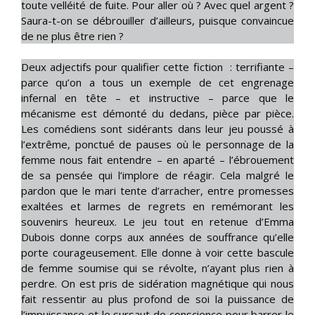
toute velléité de fuite. Pour aller où ? Avec quel argent ?
Saura-t-on se débrouiller d’ailleurs, puisque convaincue
de ne plus être rien ?
Deux adjectifs pour qualifier cette fiction : terrifiante –
parce qu’on a tous un exemple de cet engrenage
infernal en tête – et instructive – parce que le
mécanisme est démonté du dedans, pièce par pièce.
Les comédiens sont sidérants dans leur jeu poussé à
l’extrême, ponctué de pauses où le personnage de la
femme nous fait entendre – en aparté – l’ébrouement
de sa pensée qui l’implore de réagir. Cela malgré le
pardon que le mari tente d’arracher, entre promesses
exaltées et larmes de regrets en remémorant les
souvenirs heureux. Le jeu tout en retenue d’Emma
Dubois donne corps aux années de souffrance qu’elle
porte courageusement. Elle donne à voir cette bascule
de femme soumise qui se révolte, n’ayant plus rien à
perdre. On est pris de sidération magnétique qui nous
fait ressentir au plus profond de soi la puissance de
l’impuissance et le sursaut de conscience pour barrer le