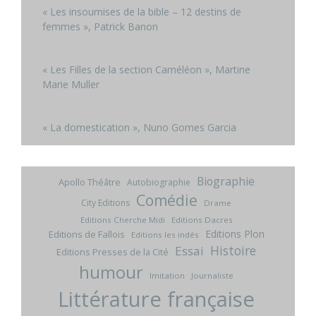
« Les insoumises de la bible – 12 destins de
femmes », Patrick Banon
« Les Filles de la section Caméléon », Martine
Marie Muller
« La domestication », Nuno Gomes Garcia
Biographie
Apollo Théâtre
Autobiographie
Comédie
City Editions
Drame
Editions Cherche Midi
Editions Dacres
Editions Plon
Editions de Fallois
Editions les indés
Histoire
Essai
Editions Presses de la Cité
humour
Imitation
Journaliste
Littérature française