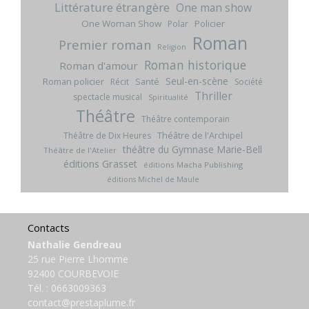
Littérature étrangère
One man show
One Woman Show
Policier
Polar
Roman
Premier roman
Religion
Roman historique
Roman d'amour
Seul-en-scène
Roman policier
Santé
Récit
Société
Thriller
spectacle musical
Spiritualité
Théâtre
Théâtre contemporain
Théâtre de l'Archipel
Théâtre de Dix Heures
théâtre du Gymnase Marie-Bell
Théâtre de l'Atelier
éditions Grasset
éditions Macha Publishing
éditions Michel de Maule
Contacts
Nathalie Gendreau
25 rue Pierre Lhomme
92400 COURBEVOIE
Tél. :
0663009363
contact@prestaplume.fr