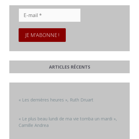
E-
mail
*
ARTICLES RÉCENTS
« Les dernières heures », Ruth Druart
« Le plus beau lundi de ma vie tomba un mardi »,
Camille Andrea