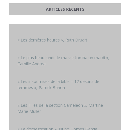
ARTICLES RÉCENTS
« Les dernières heures », Ruth Druart
« Le plus beau lundi de ma vie tomba un mardi »,
Camille Andrea
« Les insoumises de la bible – 12 destins de
femmes », Patrick Banon
« Les Filles de la section Caméléon », Martine
Marie Muller
« La domestication », Nuno Gomes Garcia