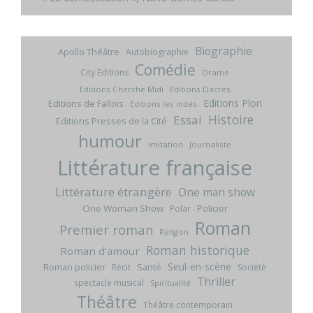
Biographie
Apollo Théâtre
Autobiographie
Comédie
City Editions
Drame
Editions Cherche Midi
Editions Dacres
Editions Plon
Editions de Fallois
Editions les indés
Histoire
Essai
Editions Presses de la Cité
humour
Imitation
Journaliste
Littérature française
Littérature étrangère
One man show
One Woman Show
Policier
Polar
Roman
Premier roman
Religion
Roman historique
Roman d'amour
Seul-en-scène
Roman policier
Santé
Récit
Société
Thriller
spectacle musical
Spiritualité
Théâtre
Théâtre contemporain