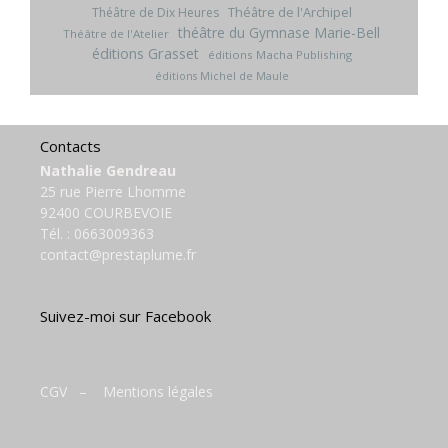
Théâtre de l'Archipel
Théâtre de Dix Heures
théâtre du Gymnase Marie-Bell
Théâtre de l'Atelier
éditions Grasset
éditions Macha Publishing
éditions Michel de Maule
Contacts
Nathalie Gendreau
25 rue Pierre Lhomme
92400 COURBEVOIE
Tél. :
0663009363
contact@prestaplume.fr
Suivez-moi sur Facebook
CGV
–
Mentions légales