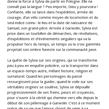
donne la force à Sylvia de partir en Pologne. Elle ne
connaît pas la langue ? Peu importe, Dieu y pourvoira !
Confiante, elle se lance dans l’expédition, armée de
courage, d’un vélo comme moyen de locomotion et du
seul indice connu : le lieu et la date de naissance de
Samuel, son grand-père. Arrivée à Garwolin, Sylvia est
prise dans un tourbillon de démarches, de révélations,
d’expéditions et d’événements singuliers qui va la
propulser hors du temps, un temps où la croix gammée
projetait son ombre funeste sur la communauté juive.
La quête de Sylvia sur ses origines, qui se transforme
peu à peu en enquête policière, va la transporter dans
un espace-temps autre, mêlant histoire, religion et
surnaturel. Quand les personnages du passé
ressurgissent pour la guider, quand le voile sur ses
véritables origines se soulève, Sylvia se dépouille
progressivement de ses freins, peurs et croyances,
pour s’ouvrir à la vérité qui chemine vers elle depuis le
début de son pèlerinage à Garwolin. C’est à ce moment
précis de sa vie que l’amour choisit de venir à sa