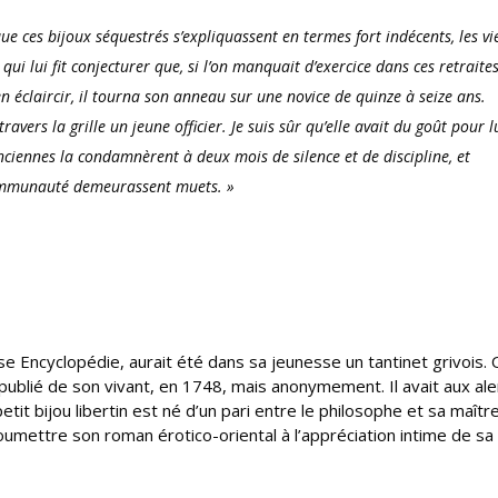
ue ces bijoux séquestrés s’expliquassent en termes fort indécents, les vi
qui lui fit conjecturer que, si l’on manquait d’exercice dans ces retraite
n éclaircir, il tourna son anneau sur une novice de quinze à seize ans.
ravers la grille un jeune officier. Je suis sûr qu’elle avait du goût pour l
 anciennes la condamnèrent à deux mois de silence et de discipline, et
communauté demeurassent muets. »
e Encyclopédie, aurait été dans sa jeunesse un tantinet grivois. Q
ublié de son vivant, en 1748, mais anonymement. Il avait aux al
etit bijou libertin est né d’un pari entre le philosophe et sa maît
r soumettre son roman érotico-oriental à l’appréciation intime de s