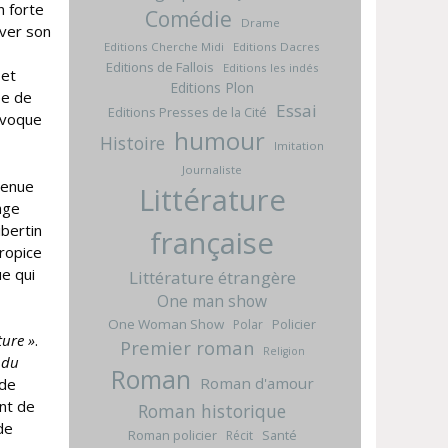
n forte
Comédie
Drame
rver son
Editions Cherche Midi
Editions Dacres
Editions de Fallois
Editions les indés
 et
Editions Plon
ée de
Essai
Editions Presses de la Cité
rovoque
humour
Histoire
Imitation
Journaliste
venue
Littérature
age
ibertin
française
propice
e qui
Littérature étrangère
One man show
One Woman Show
Policier
Polar
ture »
.
Premier roman
Religion
 du
Roman
Roman d'amour
 de
ent de
Roman historique
de
Roman policier
Santé
Récit