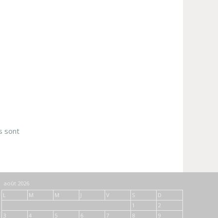
s sont
août 2026
L
M
M
J
V
S
D
1
2
3
4
5
6
7
8
9