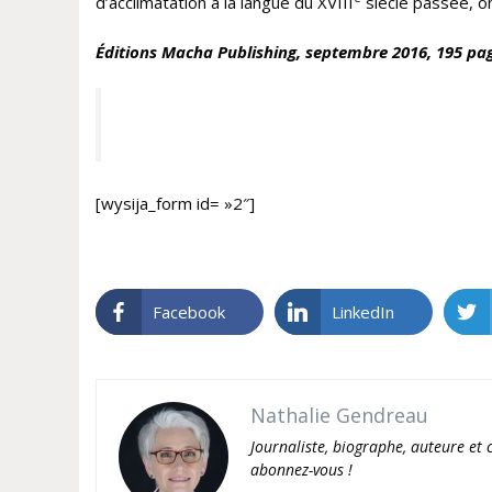
d’acclimatation à la langue du XVIII
siècle passée, on 
Éditions Macha Publishing, septembre 2016, 195 page
[wysija_form id= »2″]
Facebook
LinkedIn
Nathalie Gendreau
Journaliste, biographe, auteure et c
abonnez-vous !