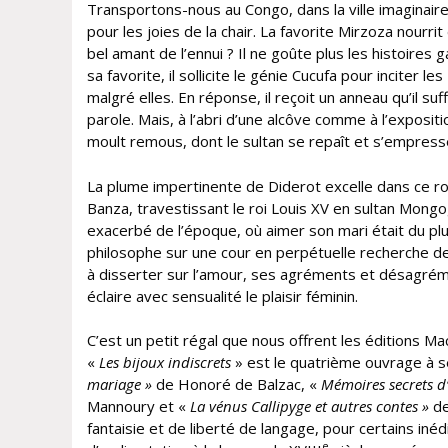
Transportons-nous au Congo, dans la ville imaginaire 
pour les joies de la chair. La favorite Mirzoza nourri
bel amant de l’ennui ? Il ne goûte plus les histoires gal
sa favorite, il sollicite le génie Cucufa pour inciter 
malgré elles. En réponse, il reçoit un anneau qu’il suf
parole. Mais, à l’abri d’une alcôve comme à l’exposit
moult remous, dont le sultan se repaît et s’empress
La plume impertinente de Diderot excelle dans ce r
Banza, travestissant le roi Louis XV en sultan Mon
exacerbé de l’époque, où aimer son mari était du plus
philosophe sur une cour en perpétuelle recherche de
à disserter sur l’amour, ses agréments et désagré
éclaire avec sensualité le plaisir féminin.
C’est un petit régal que nous offrent les éditions Ma
«
Les bijoux indiscrets
» est le quatrième ouvrage à se
mariage »
de Honoré de Balzac, «
Mémoires secrets 
Mannoury et «
La vénus Callipyge et autres contes »
de
fantaisie et de liberté de langage, pour certains inéd
e