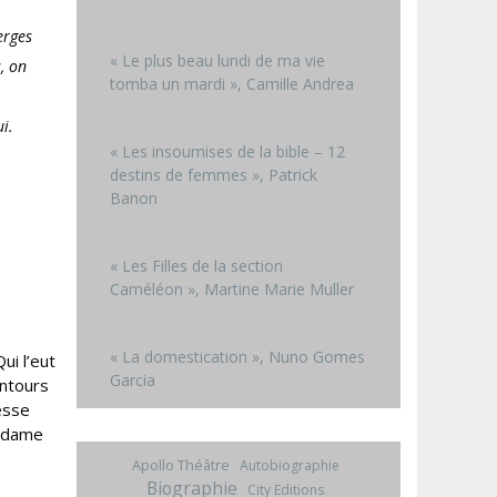
erges
« Le plus beau lundi de ma vie
s, on
tomba un mardi », Camille Andrea
ui.
« Les insoumises de la bible – 12
destins de femmes », Patrick
Banon
« Les Filles de la section
Caméléon », Martine Marie Muller
« La domestication », Nuno Gomes
ui l’eut
Garcia
entours
resse
a dame
Apollo Théâtre
Autobiographie
Biographie
City Editions