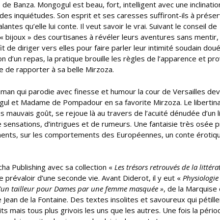
de Banza. Mongogul est beau, fort, intelligent avec une inclinatio
t des inquiétudes. Son esprit et ses caresses suffiront-ils à prése
antes qu’elle lui conte. Il veut savoir le vrai. Suivant le conseil de
les « bijoux » des courtisanes à révéler leurs aventures sans mentir,
fit de diriger vers elles pour faire parler leur intimité soudain dou
ion d’un repas, la pratique brouille les règles de l’apparence et p
e de rapporter à sa belle Mirzoza.
oman qui parodie avec finesse et humour la cour de Versailles de
gogul et Madame de Pompadour en sa favorite Mirzoza. Le libertin
 mauvais goût, se rejoue là au travers de l’acuité dénudée d’un l
 sensations, d’intrigues et de rumeurs. Une fantaisie très osée 
ments, sur les comportements des Européennes, un conte érotiqu
cha Publishing avec sa collection «
Les trésors retrouvés
de la littéra
 prévaloir d’une seconde vie. Avant Diderot, il y eut «
Physiologie
d’un tailleur pour Dames par une femme masquée »
, de la Marquise
 Jean de la Fontaine. Des textes insolites et savoureux qui pétill
its mais tous plus grivois les uns que les autres. Une fois la pério