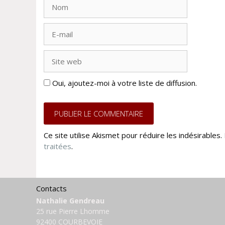
Nom
E-
mail
Site
web
Oui, ajoutez-moi à votre liste de diffusion.
Ce site utilise Akismet pour réduire les indésirables.
traitées
.
Contacts
Nathalie Gendreau
25 rue Pierre Lhomme
92400 COURBEVOIE