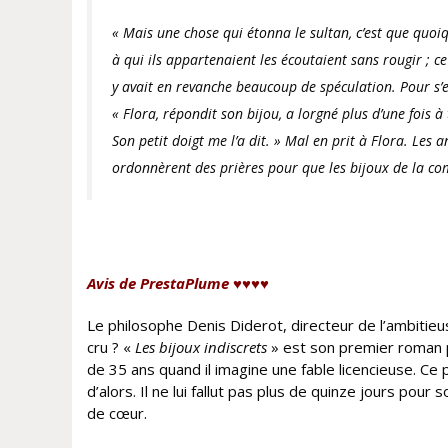
« Mais une chose qui étonna le sultan, c’est que quoiq
à qui ils appartenaient les écoutaient sans rougir ; ce 
y avait en revanche beaucoup de spéculation. Pour s’e
« Flora, répondit son bijou, a lorgné plus d’une fois à t
Son petit doigt me l’a dit. » Mal en prit à Flora. Les
ordonnèrent des prières pour que les bijoux de la 
Avis de PrestaPlume ♥♥♥♥
Le philosophe Denis Diderot, directeur de l’ambitieus
cru ? «
Les bijoux indiscrets
» est son premier roman p
de 35 ans quand il imagine une fable licencieuse. Ce p
d’alors. Il ne lui fallut pas plus de quinze jours pou
de cœur.