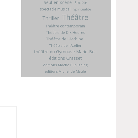
Seul-en-scène
Société
spectacle musical
Spiritualité
Théâtre
Thriller
Théâtre contemporain
Théâtre de Dix Heures
Théâtre de l'Archipel
Théâtre de l'Atelier
théâtre du Gymnase Marie-Bell
éditions Grasset
éditions Macha Publishing
éditions Michel de Maule