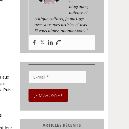
,
biographe,
auteure et
critique culturel, je partage
avec vous mes articles et avis.
Si vous aimez, abonnez-vous !
E-
s aux
mail
qui
*
. Puis
e
e
e
ARTICLES RÉCENTS
nt leur