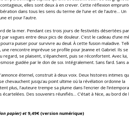
s contagieux, elles sont deux à en crever. Cette réflexion emprunt
libération dans tous les sens du terme de l’une et de l’autre… Un
une et pour l’autre.
ord de la mer. Pendant ces trois jours de festivités désertées par 
t par vagues entre deux pics de douleur. C’est le cadeau d’une m
pourra puiser pour survivre au deuil. À cette fusion maladive. Tel
e, une rencontre imprévue se profile pour Jeanne et Gabriel. Ils se
u regard, se plaisent, s’épanchent, puis se réconfortent. Avec lui,
 osmose guidée par le don de soi. Intégralement. Sans fard. Sans a
nnonce éternel, construit à deux voix. Deux histoires intimes qu
se chevauchent jusqu’au point ultime où la révélation ordonne la
ent plus, l’auteure trempe sa plume dans l’encrier de l’intempora
 écartelées. Des souvenirs réunifiés… C’était à Nice, au bord de 
sion papier) et
9,49€ (version numérique)