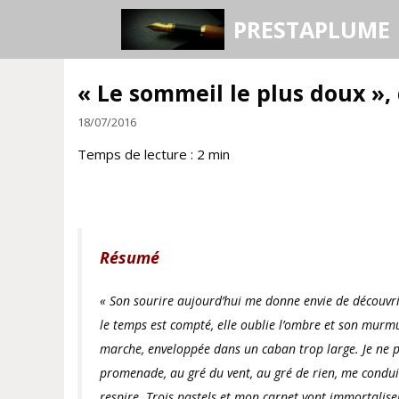
Aller
PRESTAPLUME
au
contenu
« Le sommeil le plus doux »
18/07/2016
Temps de lecture :
2
min
Résumé
« Son sourire aujourd’hui me donne envie de découvrir l
le temps est compté, elle oublie l’ombre et son murmur
marche, enveloppée dans un caban trop large. Je ne p
promenade, au gré du vent, au gré de rien, me condui
respire. Trois pastels et mon carnet vont immortaliser 