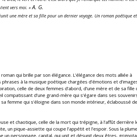
A. G.
 Vient vers moi. »
 réunit une mère et sa fille pour un dernier voyage. Un roman poétique et
 roman qui brille par son élégance. L’élégance des mots alliée à
 des phrases à la musique poétique chargées d’émotions et d’image
spiration, celle de deux femmes d’abord, d’une mère et de sa fille 
’œil compatissant d’une grand-mère qui s’égare dans ses souvenirs
ec sa femme qui s’éloigne dans son monde intérieur, éclaboussé d
use et chaotique, celle de la mort qui trépigne, à l’affût derrière l
te, un pique-assiette qui coupe l’appétit et l’espoir. Sous la plum
un personnage, capital, qui unit et désunit deux êtres, grignota