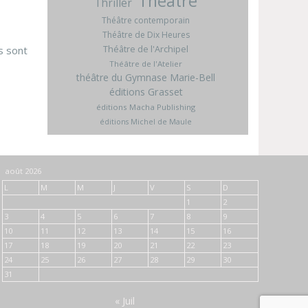
Théâtre
Thriller
Théâtre contemporain
Théâtre de Dix Heures
Théâtre de l'Archipel
s sont
Théâtre de l'Atelier
théâtre du Gymnase Marie-Bell
éditions Grasset
éditions Macha Publishing
éditions Michel de Maule
août 2026
L
M
M
J
V
S
D
1
2
3
4
5
6
7
8
9
10
11
12
13
14
15
16
17
18
19
20
21
22
23
24
25
26
27
28
29
30
31
« Juil