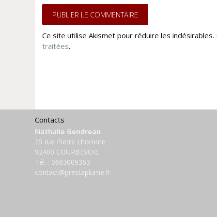
Ce site utilise Akismet pour réduire les indésirables.
traitées
.
Contacts
Nathalie Gendreau
25 rue Pierre Lhomme
92400 COURBEVOIE
Tél. :
0663009363
contact@prestaplume.fr