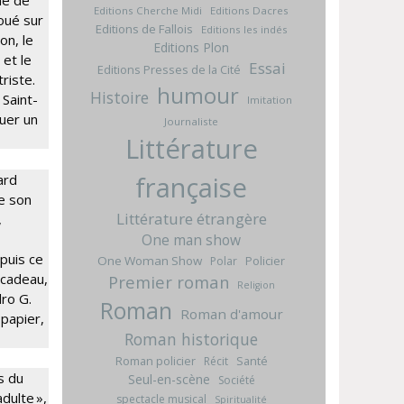
me de
Editions Cherche Midi
Editions Dacres
oué sur
Editions de Fallois
Editions les indés
on, le
Editions Plon
 et le
Essai
Editions Presses de la Cité
riste.
humour
Histoire
Saint-
Imitation
guer un
Journaliste
Littérature
française
ard
le son
Littérature étrangère
,
One man show
puis ce
One Woman Show
Policier
Polar
 cadeau,
Premier roman
Religion
dro G.
Roman
Roman d'amour
papier,
Roman historique
Roman policier
Santé
Récit
s du
Seul-en-scène
Société
dulte »,
spectacle musical
Spiritualité