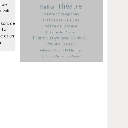
Théâtre
é de
Thriller
ouvait
Théâtre contemporain
Théâtre de Dix Heures
hison, de
Théâtre de l'Archipel
… La
Théâtre de l'Atelier
te et un
théâtre du Gymnase Marie-Bell
a
éditions Grasset
éditions Macha Publishing
éditions Michel de Maule