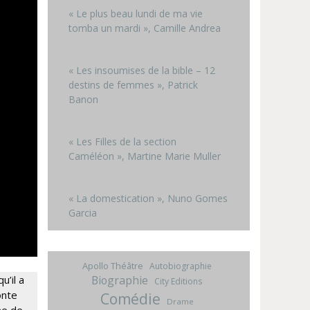
« Le plus beau lundi de ma vie
tomba un mardi », Camille Andrea
« Les insoumises de la bible – 12
destins de femmes », Patrick
Banon
« Les Filles de la section
Caméléon », Martine Marie Muller
« La domestication », Nuno Gomes
Garcia
Apollo Théâtre
Autobiographie
Biographie
u’il a
City Editions
onte
Comédie
Drame