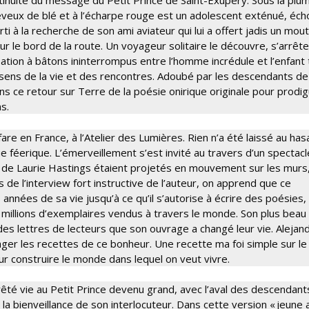
ntinuité du message du Petit Prince de Saint-Exupéry. Sous la plu
cheveux de blé et à l’écharpe rouge est un adolescent exténué, éch
i à la recherche de son ami aviateur qui lui a offert jadis un mout
r le bord de la route. Un voyageur solitaire le découvre, s’arrête
ation à bâtons ininterrompus entre l’homme incrédule et l’enfant t
sens de la vie et des rencontres. Adoubé par les descendants de 
ns ce retour sur Terre de la poésie onirique originale pour prodi
s.
fare en France, à l’Atelier des Lumières. Rien n’a été laissé au has
 féerique. L’émerveillement s’est invité au travers d’un spectac
e de Laurie Hastings étaient projetés en mouvement sur les murs
rs de l’interview fort instructive de l’auteur, on apprend que ce
nées de sa vie jusqu’à ce qu’il s’autorise à écrire des poésies, 
is millions d’exemplaires vendus à travers le monde. Son plus beau
 des lettres de lecteurs que son ouvrage a changé leur vie. Alejan
 les recettes de ce bonheur. Une recette ma foi simple sur le 
ur construire le monde dans lequel on veut vivre.
êté vie au Petit Prince devenu grand, avec l’aval des descendant
la bienveillance de son interlocuteur. Dans cette version « jeune a