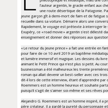
philosophique et initiatique, mais une co
l’auteur argentin, le gracile enfant aux 
une route désertique de la Patagonie. Part
jeune garçon gît à demi-mort de faim et de fatigue su
recueille dans sa voiture. Démarre alors une convers
Rapidement, le voyage est prétexte à interroger le 
Exupéry, ce « road movie » argentin s’est délesté da
enseignement et donner des réponses aux question
« Le retour du Jeune prince » a fait une entrée en fan
pour faire de ce 10 avril 2019 un baptême médiatique
et lumière immersif et magique. Les dessins du livr
animant le Petit Prince qui n’est plus si petit. Au cou
businessman a été malheureux les trente premières an
roman qui allait devenir un best-seller avec ces tro
dit-il lors de cette interview, étant d’apprendre par
Roemmers est un homme heureux et souhaite partager
puisqu’il s’agit de s’aimer soi-même et ses rêves po
Alejandro G. Roemmers est un homme inspiré, il a pr
père créateur. Il a gardé la pureté du personnage et 