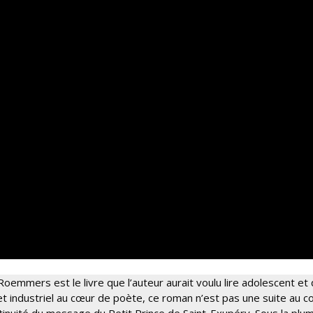
Roemmers est le livre que l’auteur aurait voulu lire adolescent et q
et industriel au cœur de poète, ce roman n’est pas une suite au c