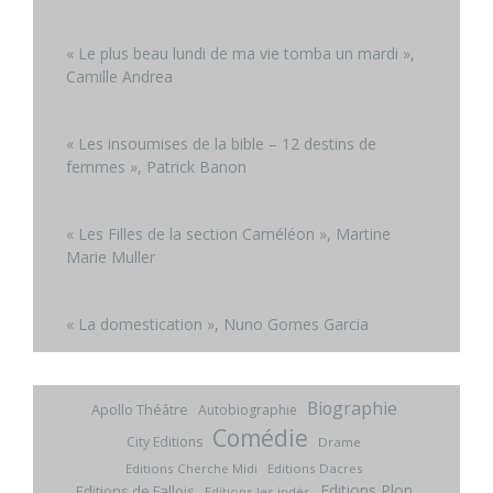
« Le plus beau lundi de ma vie tomba un mardi »,
Camille Andrea
« Les insoumises de la bible – 12 destins de
femmes », Patrick Banon
« Les Filles de la section Caméléon », Martine
Marie Muller
« La domestication », Nuno Gomes Garcia
Biographie
Apollo Théâtre
Autobiographie
Comédie
City Editions
Drame
Editions Cherche Midi
Editions Dacres
Editions Plon
Editions de Fallois
Editions les indés