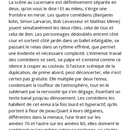
La scène au Lucernaire est définitivement séparée en
deux, qu’on vous le dise ! Et au milieu, s’érige une
frontière en miroir. Les quatre comédiens (Benjamin
kühn, Simon Larvaron, Bob Levasseur et Mathias Minne)
jouent simultanément les deux rôles, celui de Gus et
celui de Ben. Les personnages dédoublés entrent côté
cour et sortent côté jardin dans un ballet infatigable, se
passant le relais dans un rythme effréné, que permet
une évidente et nécessaire complicité. L’immense travail
des comédiens se sent, se palpe et s’entend comme ce
silence à couper au couteau. Si l’astuce scénique de la
duplication, de prime abord, peut déconcerter, elle n’est
certes pas gratuite. Elle multiplie par deux l’ennui,
condensant la touffeur de l’atmosphère, tout en le
sublimant par la nervosité qui s’en dégage, fouettant un
texte banal jusqu’au dénouement. Les comédiens les
habillent de cet ennui à la fois lourd et hyperactif, qu’ils
portent à fleur de peau.Quant à leurs dégaines,
différentes dans la menace, l’une tirant sur les
années 70 et l’autre sur les années 80, elles donnent le
sentiment qu’une même action se prolonge, se répète