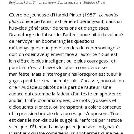
Benjamin kühn, Simon Larvaron, Bob Levasseur et Mathias Minne
Œuvre de jeunesse d’Harold Pinter (1957),
Le monte-
plats
convoque l’ennui extrême et dérangeant, dans un
huis-clos générateur de tensions et d’angoisses.
Dramaturge de l’absurde, l’auteur poursuit ici la volonté
de renvoyer en boomerang les questions
métaphysiques que pose l’un des deux personnages :
doit-on obéir aveuglément face à l’autorité ? Gus est
loin d’être le plus intelligent ou le plus courageux, et
pourtant c’est à travers lui que la conscience se
manifeste. Mais s’interroger ainsi lorsqu’on est tueur à
gages peut faire mal au matricule ! Cocasse, pourrait-on
dire ? Audacieux plutôt de la part de l’auteur ! Une
audace qui estompe la fadeur d’un texte en apparence
anodin, truffé d’onomatopées, de mots grossiers et
d’éloquents silences, où transpirent la colère contenue
et la pression brutale des forces qui s’opposent. Tout
est dans le non-dit ou le suggéré, renforcé par l’astuce
scénique d’Étienne Launay qui en joue avec originalité.
Quant aux quatre comédiens, ils sont armés d’une belle