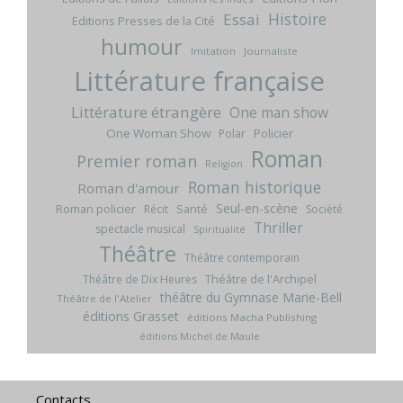
Histoire
Essai
Editions Presses de la Cité
humour
Imitation
Journaliste
Littérature française
Littérature étrangère
One man show
One Woman Show
Policier
Polar
Roman
Premier roman
Religion
Roman historique
Roman d'amour
Seul-en-scène
Roman policier
Santé
Récit
Société
Thriller
spectacle musical
Spiritualité
Théâtre
Théâtre contemporain
Théâtre de l'Archipel
Théâtre de Dix Heures
théâtre du Gymnase Marie-Bell
Théâtre de l'Atelier
éditions Grasset
éditions Macha Publishing
éditions Michel de Maule
Contacts