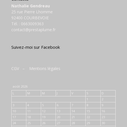
Nathalie Gendreau
25 rue Pierre Lhomme
92400 COURBEVOIE
Tél. :
0663009363
contact@prestaplume.fr
Suivez-moi sur Facebook
CGV
–
Mentions légales
août 2026
L
M
M
J
V
S
D
1
2
3
4
5
6
7
8
9
10
11
12
13
14
15
16
17
18
19
20
21
22
23
24
25
26
27
28
29
30