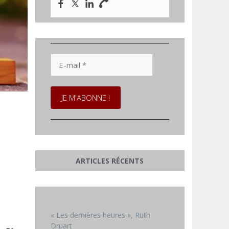
E-
mail
*
ARTICLES RÉCENTS
« Les dernières heures », Ruth
Druart