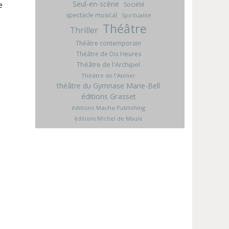
Seul-en-scène
e
Société
spectacle musical
Spiritualité
Théâtre
Thriller
Théâtre contemporain
Théâtre de Dix Heures
Théâtre de l'Archipel
Théâtre de l'Atelier
théâtre du Gymnase Marie-Bell
éditions Grasset
éditions Macha Publishing
éditions Michel de Maule