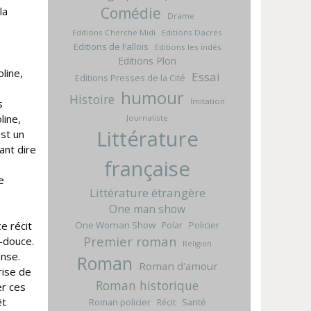
Comédie
la
Drame
Editions Cherche Midi
Editions Dacres
Editions de Fallois
Editions les indés
Editions Plon
line,
Essai
Editions Presses de la Cité
humour
Histoire
Imitation
s
line,
Journaliste
Littérature
est un
sant dire
française
e
Littérature étrangère
One man show
One Woman Show
Policier
e récit
Polar
Premier roman
-douce.
Religion
ense.
Roman
Roman d'amour
rise de
Roman historique
er ces
êt
Roman policier
Santé
Récit