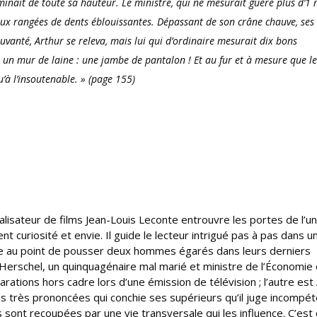
minait de toute sa hauteur. Le ministre, qui ne mesurait guère plus d’1 
deux rangées de dents éblouissantes. Dépassant de son crâne chauve, ses
uvanté, Arthur se releva, mais lui qui d’ordinaire mesurait dix bons
à un mur de laine : une jambe de pantalon ! Et au fur et à mesure que le
u’à l’insoutenable.
» (page 155)
réalisateur de films Jean-Louis Leconte entrouvre les portes de l’u
nt curiosité et envie. Il guide le lecteur intrigué pas à pas dans un
re au point de pousser deux hommes égarés dans leurs derniers
Herschel, un quinquagénaire mal marié et ministre de l’Économie
ations hors cadre lors d’une émission de télévision ; l’autre est
es très prononcées qui conchie ses supérieurs qu’il juge incompét
 sont recoupées par une vie transversale qui les influence. C’est 