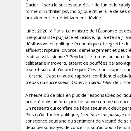
Dacier. Il sera le successeur éclair de l’un et le catal
forme d’un thriller psychologique l’itinéraire de ses
brutalement et définitivement déviée.
Juillet 2020, à Paris. Le ministre de l’Économie et d
une journaliste pugnace et incisive, qui a été sa gran
désillusions en politique économique et regrette de 
affluent : rupture, divorce, déménagement et peut-êt
était aussi la sienne ? Pendant ce temps, un autre fu
célibataire introverti, atteint de bouffées paranoïaques
tout et surtout n’importe quoi. C’est son rapport sur
Herschel. C’est un autre rapport, confidentiel celui-là
trépas du successeur Dacier. En
serial killer
de circon
À l’heure où de plus en plus de responsables politique
projeté dans un futur proche sonne comme un docu-fi
Un ressenti qui confère de l’épaisseur aux deux pe
Plus qu’un thriller politique,
Le ministre de passage
de 
conscience soudaine du sentiment de vacuité de sa pr
deux personnages de concert jusqu’au bout d’eux-m