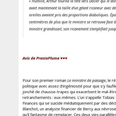
« Humilié, Arthur tourna la tête vers Dacier qui le do
avait maintenant la taille d’un géant ricaneur avec 
oreilles avaient pris des proportions diaboliques. Épo
centimètres de plus que le ministre se retrouva face 
ministre grandissait, son ricanement s’amplifiait jusq
Avis de PrestaPlume ♥♥♥
Pour son premier roman
Le ministre de passage
, le 
politique avec assez d’ingéniosité pour que s’y faufile
jonché de chausse-trapes qui exacerbent le mal-êt
retranchements : eux-mêmes. L’un s’appelle Tobias 
Finances qui se suicide médiatiquement par des déclar
Blanchot, un analyste financier de Bercy aux névros
qu’il fantasme de remplacer. Ces deux vies parallèles