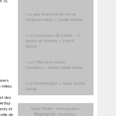
m 70,
« Le plus beau lundi de ma vie
tomba un mardi », Camille Andrea
« Les insoumises de la bible – 12
destins de femmes », Patrick
Banon
« Les Filles de la section
Caméléon », Martine Marie Muller
nivers
« La domestication », Nuno Gomes
 milieu
Garcia
 et des
 Arthur
Apollo Théâtre
ents et
Autobiographie
Biographie
celle de
City Editions