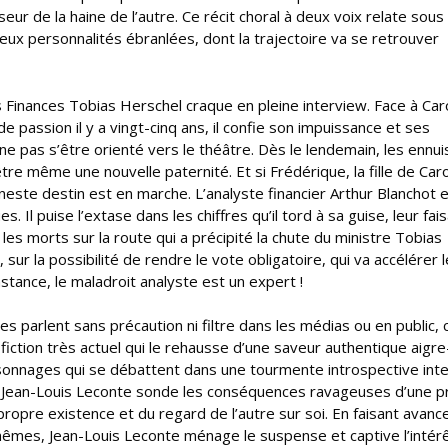
yseur de la haine de l’autre. Ce récit choral à deux voix relate sous 
 deux personnalités ébranlées, dont la trajectoire va se retrouver
es Finances Tobias Herschel craque en pleine interview. Face à Caro
de passion il y a vingt-cinq ans, il confie son impuissance et ses
ne pas s’être orienté vers le théâtre. Dès le lendemain, les ennui
re même une nouvelle paternité. Et si Frédérique, la fille de Caro
neste destin est en marche. L’analyste financier Arthur Blanchot 
. Il puise l’extase dans les chiffres qu’il tord à sa guise, leur fai
 les morts sur la route qui a précipité la chute du ministre Tobias
, sur la possibilité de rendre le vote obligatoire, qui va accélérer l
stance, le maladroit analyste est un expert !
s parlent sans précaution ni filtre dans les médias ou en public, c
ction très actuel qui le rehausse d’une saveur authentique aigre
rsonnages qui se débattent dans une tourmente introspective int
Jean-Louis Leconte sonde les conséquences ravageuses d’une p
opre existence et du regard de l’autre sur soi. En faisant avanc
êmes, Jean-Louis Leconte ménage le suspense et captive l’intér