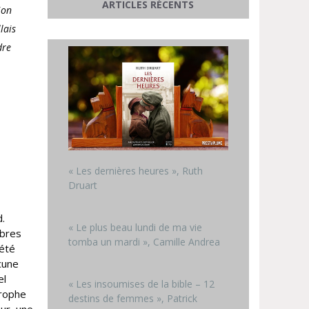
ARTICLES RÉCENTS
ion
lais
dre
« Les dernières heures », Ruth
Druart
d.
« Le plus beau lundi de ma vie
èbres
tomba un mardi », Camille Andrea
 été
cune
el
« Les insoumises de la bible – 12
trophe
destins de femmes », Patrick