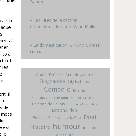
eur, une
Banon
bylette
« Les Filles de la section
Caméléon », Martine Marie Muller
chaque
es
nnées à
« La domestication », Nuno Gomes
mener
Garcia
nito à
rt cet
r les
te
Apollo Théâtre
Autobiographie
ie.
Biographie
City Editions
Comédie
Drame
it. Il
Editions Cherche Midi
Editions Dacres
sa
Editions de Fallois
Editions les indés
es de
Editions Plon
s mots
Essai
Editions Presses de la Cité
lus
humour
Histoire
e est
Imitation
 le
Journaliste