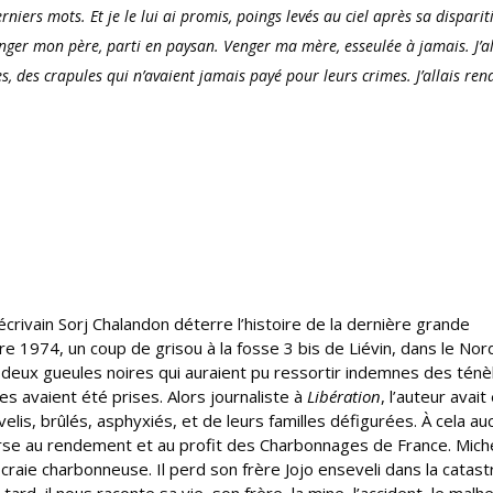
niers mots. Et je le lui ai promis, poings levés au ciel après sa disparit
enger mon père, parti en paysan. Venger ma mère, esseulée à jamais. J’al
, des crapules qui n’avaient jamais payé pour leurs crimes. J’allais ren
l’écrivain Sorj Chalandon déterre l’histoire de la dernière grande
e 1974, un coup de grisou à la fosse 3 bis de Liévin, dans le Nor
-deux gueules noires qui auraient pu ressortir indemnes des tén
s avaient été prises. Alors journaliste à
Libération
, l’auteur avait
is, brûlés, asphyxiés, et de leurs familles défigurées. À cela au
ourse au rendement et au profit des Charbonnages de France. Mich
 craie charbonneuse. Il perd son frère Jojo enseveli dans la catas