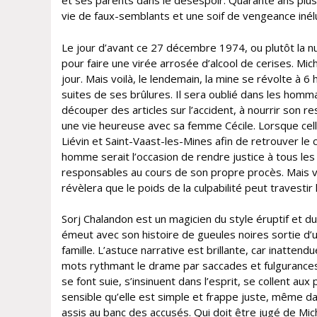
et ses parents dans le désespoir. Quarante ans plus ta
vie de faux-semblants et une soif de vengeance inélu
Le jour d’avant ce 27 décembre 1974, ou plutôt la n
pour faire une virée arrosée d’alcool de cerises. Mic
jour. Mais voilà, le lendemain, la mine se révolte à 6
suites de ses brûlures. Il sera oublié dans les homm
découper des articles sur l’accident, à nourrir son r
une vie heureuse avec sa femme Cécile. Lorsque celle-
Liévin et Saint-Vaast-les-Mines afin de retrouver le c
homme serait l’occasion de rendre justice à tous les 
responsables au cours de son propre procès. Mais voi
révèlera que le poids de la culpabilité peut travestir 
Sorj Chalandon est un magicien du style éruptif et du r
émeut avec son histoire de gueules noires sortie d’un
famille. L’astuce narrative est brillante, car inatten
mots rythmant le drame par saccades et fulgurances.
se font suie, s’insinuent dans l’esprit, se collent au
sensible qu’elle est simple et frappe juste, même d
assis au banc des accusés. Qui doit être jugé de Mi