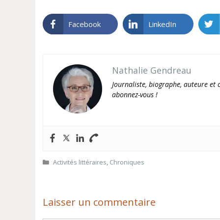
Facebook
LinkedIn
Nathalie Gendreau
Journaliste, biographe, auteure et c
abonnez-vous !
Catégories
Activités littéraires
,
Chroniques
Laisser un commentaire