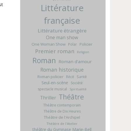
st
Littérature
française
Littérature étrangère
One man show
One Woman Show
Policier
Polar
Premier roman
Religion
Roman
Roman d'amour
Roman historique
Roman policier
Santé
Récit
Seul-en-scène
Société
spectacle musical
Spiritualité
Théâtre
Thriller
Théâtre contemporain
Théâtre de Dix Heures
Théâtre de l'Archipel
Théâtre de l'Atelier
théâtre du Gymnase Marie-Bell