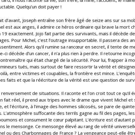
rd, il nous raconte sa vie, son frère, la mine, l’accident, le malh
ctable. Quelqu’un doit payer !
uit d’avant, Joseph entraîne son frère âgé de seize ans sur sa mo
hel est aux anges, il admire ce héros ordinaire qui brave la mort 
 h 19 exactement. Jojo fait partie des survivants, mais il décède d
ages. Pour Michel, c’est l’outrage insupportable. Il passera des a
essentiment. Alors qu’il rumine sa rancœur en secret, il tente de 
ci décède d’un cancer, il n’a plus rien à perdre. Il retourne incog
ontremaître qui était chargé de la sécurité. Pour lui, frapper à mo
mineurs tués, mais surtout de faire ressortir la vérité et désigne
là, entre victimes et coupables, la frontière est mince. L’enquê
les faits et que la réécriture de la vérité est une question de surv
enversement de situations. Il raconte et l’on croit tout ce qu’il écr
 fait réel, il prend aux tripes avec le drame que vivent Michel et 
due, et l’écriture, à l’image des hommes silicosés, se pare de quint
 L’atmosphère suffocante des terrils gagne au fil des pages, le
x poumons et consument le cœur palpitant. L’écriture est d’autant p
ans le mensonge. Ce mensonge élevé au rang de vérité universell
chel ou des Charbonnages de France ? La vengeance peut-elle être