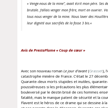
« Venge-nous de la mine”, avait écrit mon père. Ses der
brutale. J’allais venger mon frère, mort en ouvrier. V
tous nous venger de la mine. Nous laver des Houillères
leur dignité aux sacrifiés de la fosse 3 bis.
«
Avis de PrestaPlume « Coup
de
cœur »
Avec son nouveau roman
Le jour d’avant
(
Grasset
), 
catastrophe minière de France. C’était le 27 décembr
Quarante-deux morts stupides et inutiles, quarante
poussiéreuses si les précautions les plus élémentaire
bouleversé par le destin brisé de ces hommes ensevel
fatalité, mais le manque patent de sécurité et la c
Flavent est le héros de ce drame qui se dessine à la