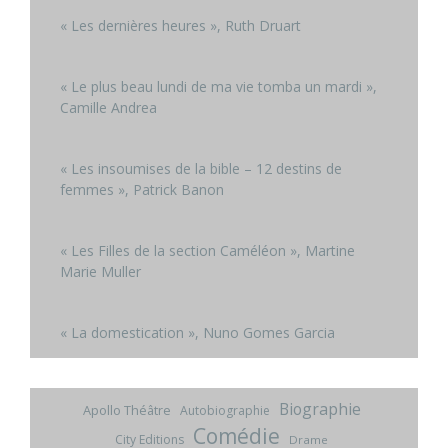
« Les dernières heures », Ruth Druart
« Le plus beau lundi de ma vie tomba un mardi »,
Camille Andrea
« Les insoumises de la bible – 12 destins de
femmes », Patrick Banon
« Les Filles de la section Caméléon », Martine
Marie Muller
« La domestication », Nuno Gomes Garcia
Biographie
Apollo Théâtre
Autobiographie
Comédie
City Editions
Drame