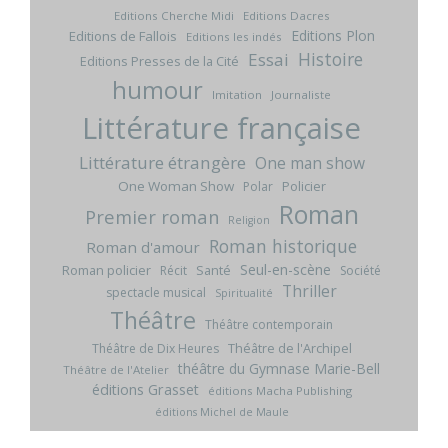
Editions Cherche Midi
Editions Dacres
Editions Plon
Editions de Fallois
Editions les indés
Histoire
Essai
Editions Presses de la Cité
humour
Imitation
Journaliste
Littérature française
Littérature étrangère
One man show
One Woman Show
Policier
Polar
Roman
Premier roman
Religion
Roman historique
Roman d'amour
Seul-en-scène
Roman policier
Santé
Récit
Société
Thriller
spectacle musical
Spiritualité
Théâtre
Théâtre contemporain
Théâtre de l'Archipel
Théâtre de Dix Heures
théâtre du Gymnase Marie-Bell
Théâtre de l'Atelier
éditions Grasset
éditions Macha Publishing
éditions Michel de Maule