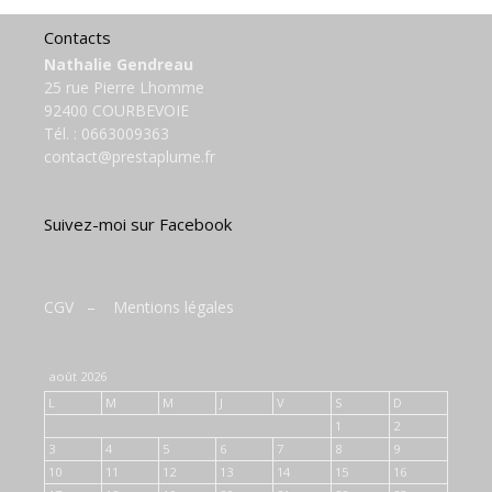
Contacts
Nathalie Gendreau
25 rue Pierre Lhomme
92400 COURBEVOIE
Tél. :
0663009363
contact@prestaplume.fr
Suivez-moi sur Facebook
CGV
–
Mentions légales
août 2026
L
M
M
J
V
S
D
1
2
3
4
5
6
7
8
9
10
11
12
13
14
15
16