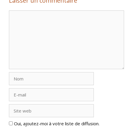
Laisser un commentaire
Commentaire
Nom
E-
mail
Site
web
Oui, ajoutez-moi à votre liste de diffusion.