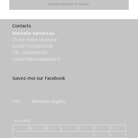
éditions Michel de Maule
Contacts
Nathalie Gendreau
25 rue Pierre Lhomme
92400 COURBEVOIE
Tél. :
0663009363
contact@prestaplume.fr
Suivez-moi sur Facebook
CGV
–
Mentions légales
août 2026
L
M
M
J
V
S
D
1
2