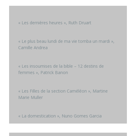
« Les dernières heures », Ruth Druart
« Le plus beau lundi de ma vie tomba un mardi »,
Camille Andrea
« Les insoumises de la bible – 12 destins de
femmes », Patrick Banon
« Les Filles de la section Caméléon », Martine
Marie Muller
« La domestication », Nuno Gomes Garcia