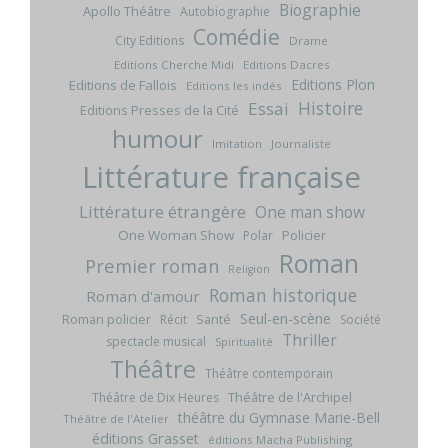
Biographie
Apollo Théâtre
Autobiographie
Comédie
City Editions
Drame
Editions Cherche Midi
Editions Dacres
Editions Plon
Editions de Fallois
Editions les indés
Histoire
Essai
Editions Presses de la Cité
humour
Imitation
Journaliste
Littérature française
Littérature étrangère
One man show
One Woman Show
Policier
Polar
Roman
Premier roman
Religion
Roman historique
Roman d'amour
Seul-en-scène
Roman policier
Santé
Récit
Société
Thriller
spectacle musical
Spiritualité
Théâtre
Théâtre contemporain
Théâtre de l'Archipel
Théâtre de Dix Heures
théâtre du Gymnase Marie-Bell
Théâtre de l'Atelier
éditions Grasset
éditions Macha Publishing