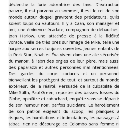
déclenche la furie adoratrice des fans. D’extraction
pauvre, il est parvenu au sommet, il est le roi de son
monde autour duquel gravitent des prédateurs, qu’ils
soient loups ou vautours. Il y a Caan, son manager et
ami, une éminence écarlate, compagnon de débauches.
Joan Harlow, une attachée de presse à la fidélité
vorace, veille de très près sur l’image de Mike, telle une
harpie aux serres toujours ouvertes. Jeunes enfants de
la Rock Star, Noah et Éva vivent dans une aile sécurisée
du manoir, à l’abri des orgies de leur père, mais aussi
des paparazzi et autres personnes mal intentionnées.
Des gardes du corps coriaces et un personnel
bienveillant les protègent de tout, et surtout du monde
extérieur, de la réalité. Persuadé de la culpabilité de
Mike Stilth, Paul Green, reporter des basses-fosses du
Globe, opiniâtre et cabochard, enquête sans se départir
de son humour noir, parfois suicidaire. Le harcèlement
de son patron exigeant du scoop, les planques à
risques, les humiliations et intimidations, les passages à
tabac, rien ne décourage ce Colombo sans femme ni