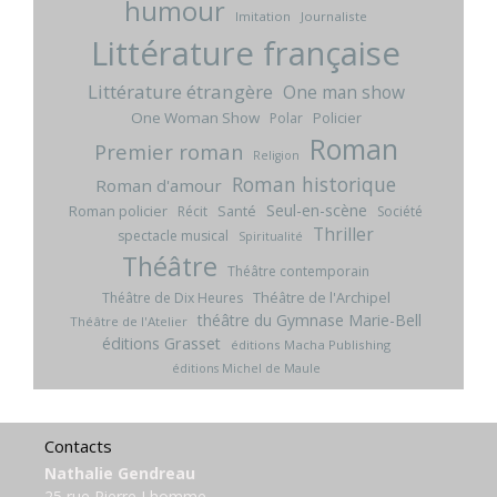
humour
Imitation
Journaliste
Littérature française
Littérature étrangère
One man show
One Woman Show
Policier
Polar
Roman
Premier roman
Religion
Roman historique
Roman d'amour
Seul-en-scène
Roman policier
Santé
Récit
Société
Thriller
spectacle musical
Spiritualité
Théâtre
Théâtre contemporain
Théâtre de l'Archipel
Théâtre de Dix Heures
théâtre du Gymnase Marie-Bell
Théâtre de l'Atelier
éditions Grasset
éditions Macha Publishing
éditions Michel de Maule
Contacts
Nathalie Gendreau
25 rue Pierre Lhomme