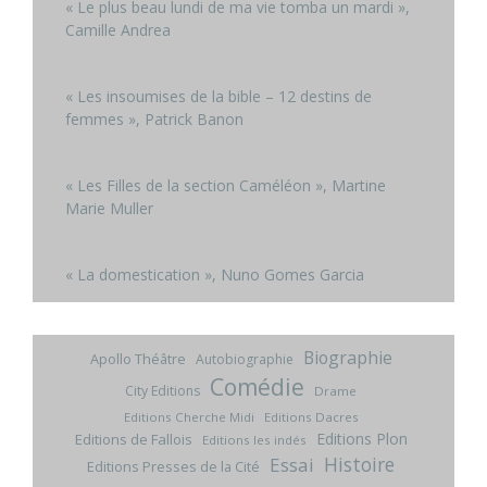
« Le plus beau lundi de ma vie tomba un mardi »,
Camille Andrea
« Les insoumises de la bible – 12 destins de
femmes », Patrick Banon
« Les Filles de la section Caméléon », Martine
Marie Muller
« La domestication », Nuno Gomes Garcia
Biographie
Apollo Théâtre
Autobiographie
Comédie
City Editions
Drame
Editions Cherche Midi
Editions Dacres
Editions Plon
Editions de Fallois
Editions les indés
Histoire
Essai
Editions Presses de la Cité