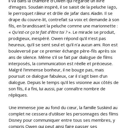
il va dans la chambre d’Owen qui regarde un livre
d’images. Soudain inspiré, il se saisit de la peluche Iago,
le perroquet râleur et drôle de Jafar dans Aladin. Il se
drape du couvre-lit, contrefait sa voix et demande à son
fils, en brandissant la peluche comme une marionnette :
«
Qu’est-ce ça te fait d’être toi ?
». Le miracle se produit,
prodigieux, inespéré. Owen répond qu’il n’est pas
heureux, qu’il se sent seul et qu’il n’a aucun ami. Ron est
bouleversé par ce premier échange père-fils après six
ans de silence. Même s’il se fait par dialogue de films
interposés, la communication est réelle et précieuse.
Malgré l’immense bonheur, il ne bouge pas, mais
poursuit ce dialogue fabuleux, car il s’agit bien d’un
dialogue. Depuis le temps qu’il les visionne aux côtés de
son fils, il a fini, lui aussi, par connaître nombre de
répliques.
Une immense joie au fond du cœur, la famille Suskind au
complet ne cessera d’utiliser les personnages des films
Disney pour communiquer entre tous ses membres, y
compris Owen qui peut ainsi faire passer ses