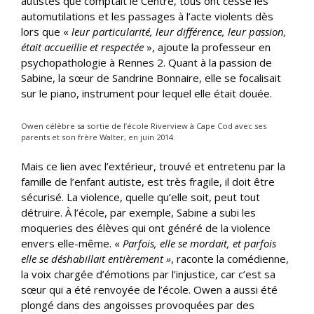
autistes que comptait le Centre, tous ont cessé les
automutilations et les passages à l’acte violents dès
lors que «
leur particularité, leur différence, leur passion,
était accueillie et respectée
», ajoute la professeur en
psychopathologie à Rennes 2. Quant à la passion de
Sabine, la sœur de Sandrine Bonnaire, elle se focalisait
sur le piano, instrument pour lequel elle était douée.
Owen célèbre sa sortie de l’école Riverview à Cape Cod avec ses
parents et son frère Walter, en juin 2014.
Mais ce lien avec l’extérieur, trouvé et entretenu par la
famille de l’enfant autiste, est très fragile, il doit être
sécurisé. La violence, quelle qu’elle soit, peut tout
détruire. À l’école, par exemple, Sabine a subi les
moqueries des élèves qui ont généré de la violence
envers elle-même. «
Parfois, elle se mordait, et parfois
elle se déshabillait entièrement »
, raconte la comédienne,
la voix chargée d’émotions par l’injustice, car c’est sa
sœur qui a été renvoyée de l’école. Owen a aussi été
plongé dans des angoisses provoquées par des