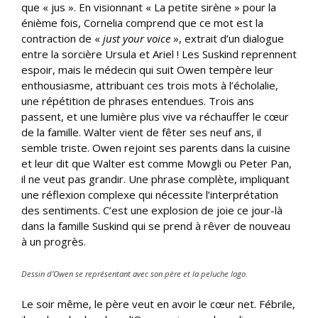
que « jus ». En visionnant « La petite sirène » pour la
énième fois, Cornelia comprend que ce mot est la
contraction de «
just your voice
», extrait d’un dialogue
entre la sorcière Ursula et Ariel ! Les Suskind reprennent
espoir, mais le médecin qui suit Owen tempère leur
enthousiasme, attribuant ces trois mots à l’écholalie,
une répétition de phrases entendues. Trois ans
passent, et une lumière plus vive va réchauffer le cœur
de la famille. Walter vient de fêter ses neuf ans, il
semble triste. Owen rejoint ses parents dans la cuisine
et leur dit que Walter est comme Mowgli ou Peter Pan,
il ne veut pas grandir. Une phrase complète, impliquant
une réflexion complexe qui nécessite l’interprétation
des sentiments. C’est une explosion de joie ce jour-là
dans la famille Suskind qui se prend à rêver de nouveau
à un progrès.
Dessin d’Owen se représentant avec son père et la peluche Iago
.
Le soir même, le père veut en avoir le cœur net. Fébrile,