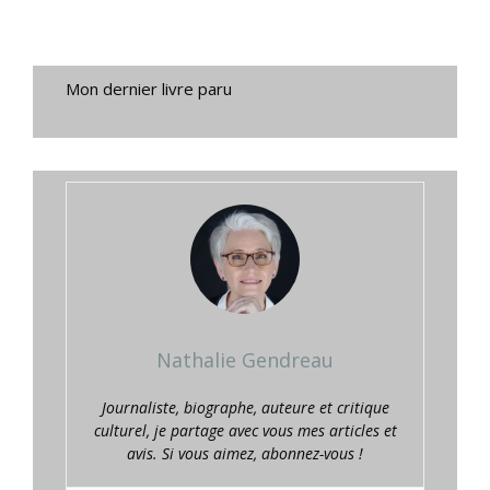
Mon dernier livre paru
Nathalie Gendreau
Journaliste, biographe, auteure et critique
culturel, je partage avec vous mes articles et
avis. Si vous aimez, abonnez-vous !