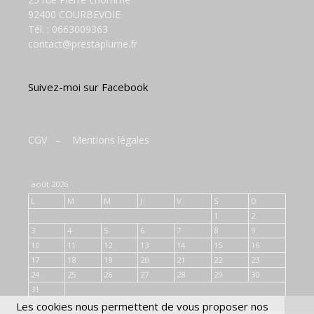
92400 COURBEVOIE
Tél. :
0663009363
contact@prestaplume.fr
Suivez-moi sur Facebook
CGV
–
Mentions légales
août 2026
L
M
M
J
V
S
D
1
2
3
4
5
6
7
8
9
10
11
12
13
14
15
16
17
18
19
20
21
22
23
24
25
26
27
28
29
30
31
Les cookies nous permettent de vous proposer nos