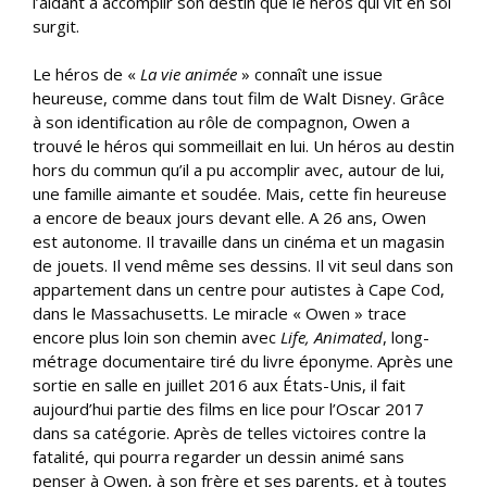
l’aidant à accomplir son destin que le héros qui vit en soi
surgit.
Le héros de «
La vie animée
» connaît une issue
heureuse, comme dans tout film de Walt Disney. Grâce
à son identification au rôle de compagnon, Owen a
trouvé le héros qui sommeillait en lui. Un héros au destin
hors du commun qu’il a pu accomplir avec, autour de lui,
une famille aimante et soudée. Mais, cette fin heureuse
a encore de beaux jours devant elle. A 26 ans, Owen
est autonome. Il travaille dans un cinéma et un magasin
de jouets. Il vend même ses dessins. Il vit seul dans son
appartement dans un centre pour autistes à Cape Cod,
dans le Massachusetts. Le miracle « Owen » trace
encore plus loin son chemin avec
Life, Animated
, long-
métrage documentaire tiré du livre éponyme. Après une
sortie en salle en juillet 2016 aux États-Unis, il fait
aujourd’hui partie des films en lice pour l’Oscar 2017
dans sa catégorie. Après de telles victoires contre la
fatalité, qui pourra regarder un dessin animé sans
penser à Owen, à son frère et ses parents, et à toutes