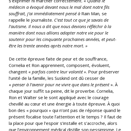
s’exprimer ni marcher correctement. «
Quand le
médecin a évoqué devant nous le mal dont notre fils
souffrait, j’ai immédiatement pensé à
Rain Man
,
se
rappelle le journaliste.
C’est tout ce que je savais de
l’autisme. Il nous a dit que nous devions réfléchir à la
manière dont nous allions adapter notre vie pour le
soutenir pour les cinquante prochaines années, et peut-
être les trente années après notre mort. »
De cette épreuve faite de peur et de souffrance,
Cornelia et Ron apprennent, composent, évoluent,
changent «
parfois contre leur volonté »
. Pour préserver
l’unité de la famille, les Suskind ont dû cesser de
«
penser à l’avenir pour ne vivre que dans le présent
». À
chaque jour suffit sa peine, dit le proverbe. Cornelia,
Ron et Walter se le sont appliqué avec le courage
chevillé au cœur et une énergie à toute épreuve. À quoi
bon des « pourquoi » qui n’ont pas de réponse quand le
présent focalise toute l’attention et le temps ? Il faut de
la place pour que l’espoir s’installe et s’accroche, alors
que l’environnement médical distille son pessimisme. Le