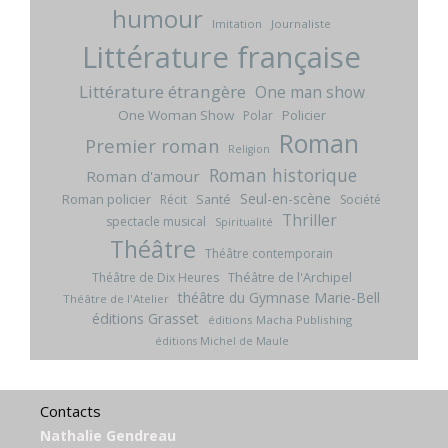
humour
Imitation
Journaliste
Littérature française
Littérature étrangère
One man show
One Woman Show
Policier
Polar
Roman
Premier roman
Religion
Roman historique
Roman d'amour
Seul-en-scène
Roman policier
Santé
Récit
Société
Thriller
spectacle musical
Spiritualité
Théâtre
Théâtre contemporain
Théâtre de l'Archipel
Théâtre de Dix Heures
théâtre du Gymnase Marie-Bell
Théâtre de l'Atelier
éditions Grasset
éditions Macha Publishing
éditions Michel de Maule
Contacts
Nathalie Gendreau