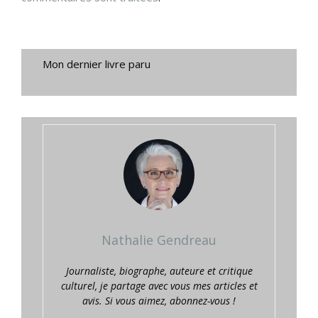
Mon dernier livre paru
Nathalie Gendreau
Journaliste, biographe, auteure et critique
culturel, je partage avec vous mes articles et
avis. Si vous aimez, abonnez-vous !