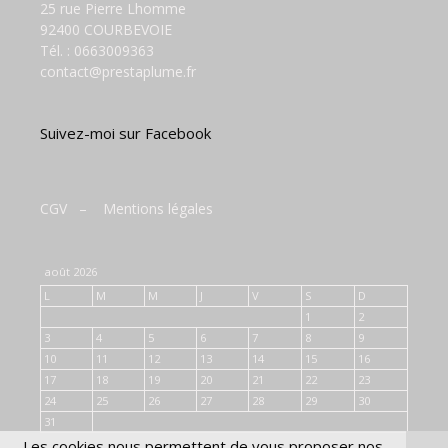
25 rue Pierre Lhomme
92400 COURBEVOIE
Tél. :
0663009363
contact@prestaplume.fr
Suivez-moi sur Facebook
CGV
–
Mentions légales
août 2026
L
M
M
J
V
S
D
1
2
3
4
5
6
7
8
9
10
11
12
13
14
15
16
17
18
19
20
21
22
23
24
25
26
27
28
29
30
31
Les cookies nous permettent de vous proposer nos