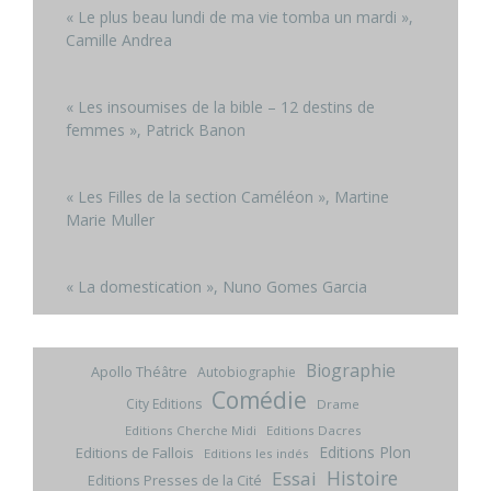
« Le plus beau lundi de ma vie tomba un mardi »,
Camille Andrea
« Les insoumises de la bible – 12 destins de
femmes », Patrick Banon
« Les Filles de la section Caméléon », Martine
Marie Muller
« La domestication », Nuno Gomes Garcia
Biographie
Apollo Théâtre
Autobiographie
Comédie
City Editions
Drame
Editions Cherche Midi
Editions Dacres
Editions Plon
Editions de Fallois
Editions les indés
Histoire
Essai
Editions Presses de la Cité