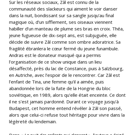
Sur les réseaux sociaux, Zâl est connu de la
communauté des slackeurs qui aiment le voir danser
dans la nuit, bondissant sur sa sangle jusqu’au final
magique où, d’un sifflement, ses oiseaux viennent
habiller d’un manteau de plume ses bras en croix. Théa,
jeune fugueuse de dix-sept ans, est subjuguée, elle
décide de suivre Zâl comme son ombre adoratrice. Sa
fragilité ébranlera le cœur fermé du jeune funambule.
Andras est le donateur masqué qui a permis
l’organisation de ce show unique dans un lieu
désaffecté, près du lac de Constance, puis à Salzbourg,
en Autriche, avec l’espoir de le rencontrer. Car Zâl est
l’enfant de Tina, une femme qu’il a aimée, puis
abandonnée lors de la fuite de la Hongrie du bloc
soviétique, en 1989, alors qu’elle était enceinte. Ce dont
il ne s’est jamais pardonné. Durant ce voyage jusqu’à
Budapest, cet homme entend révéler à Zâl son passé,
alors que celui-ci refuse tout héritage pour vivre dans la
légèreté du lendemain.
Dans «
La nuit des enfants qui dansent
», l’auteur a érigé