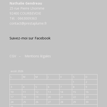
Nathalie Gendreau
25 rue Pierre Lhomme
92400 COURBEVOIE
Tél. :
0663009363
contact@prestaplume.fr
Suivez-moi sur Facebook
CGV
–
Mentions légales
août 2026
L
M
M
J
V
S
D
1
2
3
4
5
6
7
8
9
10
11
12
13
14
15
16
17
18
19
20
21
22
23
24
25
26
27
28
29
30
31