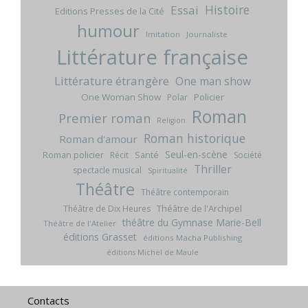
Histoire
Essai
Editions Presses de la Cité
humour
Imitation
Journaliste
Littérature française
Littérature étrangère
One man show
One Woman Show
Policier
Polar
Roman
Premier roman
Religion
Roman historique
Roman d'amour
Seul-en-scène
Roman policier
Santé
Récit
Société
Thriller
spectacle musical
Spiritualité
Théâtre
Théâtre contemporain
Théâtre de l'Archipel
Théâtre de Dix Heures
théâtre du Gymnase Marie-Bell
Théâtre de l'Atelier
éditions Grasset
éditions Macha Publishing
éditions Michel de Maule
Contacts