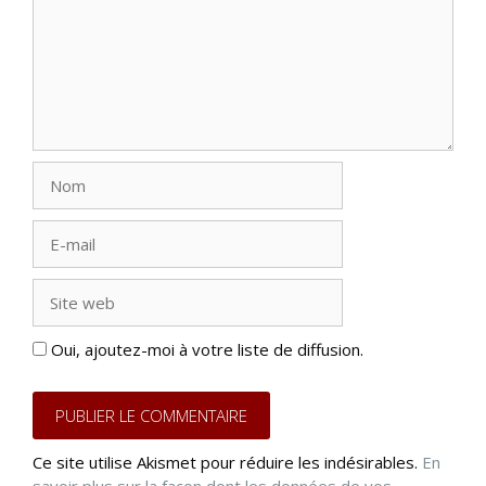
Nom
E-
mail
Site
web
Oui, ajoutez-moi à votre liste de diffusion.
Ce site utilise Akismet pour réduire les indésirables.
En
savoir plus sur la façon dont les données de vos