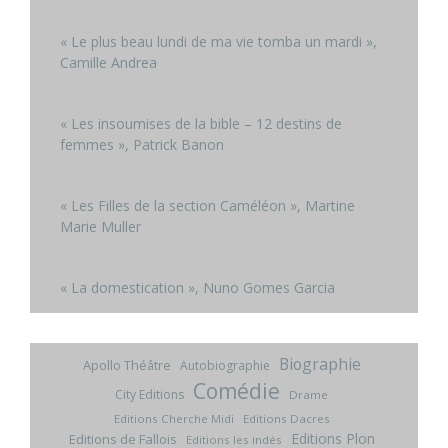
« Le plus beau lundi de ma vie tomba un mardi »,
Camille Andrea
« Les insoumises de la bible – 12 destins de
femmes », Patrick Banon
« Les Filles de la section Caméléon », Martine
Marie Muller
« La domestication », Nuno Gomes Garcia
Biographie
Apollo Théâtre
Autobiographie
Comédie
City Editions
Drame
Editions Cherche Midi
Editions Dacres
Editions Plon
Editions de Fallois
Editions les indés