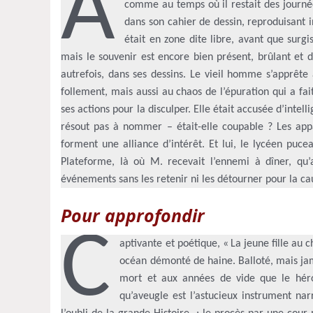
À
comme au temps où il restait des journé
dans son cahier de dessin, reproduisant 
était en zone dite libre, avant que surgi
mais le souvenir est encore bien présent, brûlant et 
autrefois, dans ses dessins. Le vieil homme s’apprête
follement, mais aussi au chaos de l’épuration qui a fai
ses actions pour la disculper. Elle était accusée d’inte
résout pas à nommer – était-elle coupable ? Les appa
forment une alliance d’intérêt. Et lui, le lycéen puc
Plateforme, là où M. recevait l’ennemi à dîner, qu’a
événements sans les retenir ni les détourner pour la ca
Pour approfondir
C
aptivante et poétique, « La jeune fille au
océan démonté de haine. Balloté, mais jamai
mort et aux années de vide que le héro
qu’aveugle est l’astucieux instrument na