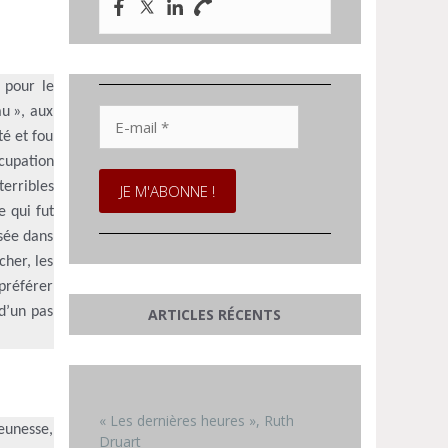
 pour le
E-
u », aux
mail
té et fou
*
cupation
terribles
 qui fut
isée dans
cher, les
préférer
d’un pas
ARTICLES RÉCENTS
« Les dernières heures », Ruth
eunesse,
Druart