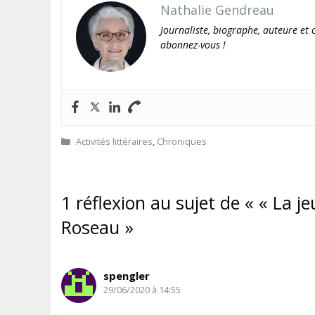
Nathalie Gendreau
Journaliste, biographe, auteure et c
abonnez-vous !
Catégories
Activités littéraires
,
Chroniques
1 réflexion au sujet de « « La j
Roseau »
spengler
29/06/2020 à 14:55