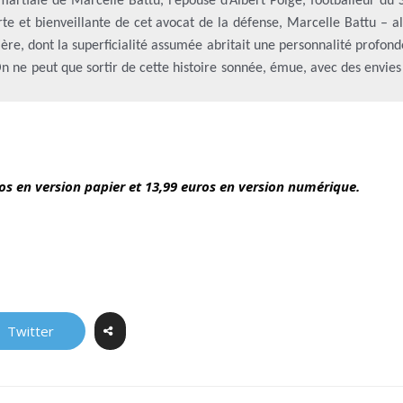
martiale de Marcelle Battu, l’épouse d’Albert Polge, footballeur du 
e et bienveillante de cet avocat de la défense, Marcelle Battu – al
ntière, dont la superficialité assumée abritait une personnalité profon
n ne peut que sortir de cette histoire sonnée, émue, avec des envies
ros en version papier et 13,99 euros en version numérique.
Twitter