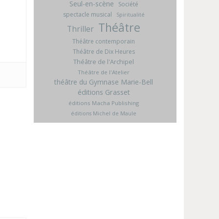
Seul-en-scène
Société
spectacle musical
Spiritualité
Théâtre
Thriller
Théâtre contemporain
Théâtre de Dix Heures
Théâtre de l'Archipel
Théâtre de l'Atelier
théâtre du Gymnase Marie-Bell
éditions Grasset
éditions Macha Publishing
éditions Michel de Maule