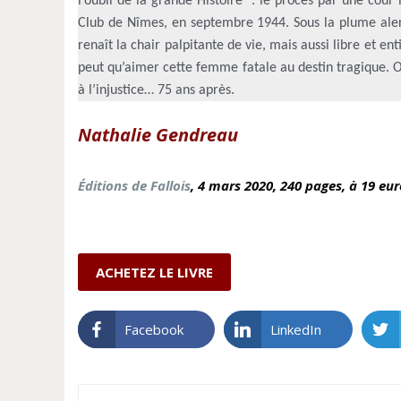
l’oubli de la grande Histoire : le procès par une cour 
Club de Nîmes, en septembre 1944. Sous la plume alert
renaît la chair palpitante de vie, mais aussi libre et e
peut qu’aimer cette femme fatale au destin tragique. O
à l’injustice… 75 ans après.
Nathalie Gendreau
Éditions de Fallois
, 4 mars
2020, 240 pages, à 19 eu
ACHETEZ LE LIVRE
Facebook
LinkedIn