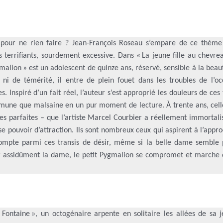
ut pour ne rien faire ? Jean-François Roseau s’empare de ce thème
terrifiants, sourdement excessive. Dans « La jeune fille au chevrea
gmalion » est un adolescent de quinze ans, réservé, sensible à la beau
 ni de témérité, il entre de plein fouet dans les troubles de l’oc
. Inspiré d’un fait réel, l’auteur s’est approprié les douleurs de ces 
mune que malsaine en un pur moment de lecture. À trente ans, celle
les parfaites – que l’artiste Marcel Courbier a réellement immortal
 pouvoir d’attraction. Ils sont nombreux ceux qui aspirent à l’appro
ompte parmi ces transis de désir, même si la belle dame semble 
r assidûment la dame, le petit Pygmalion se compromet et marche 
 Fontaine », un octogénaire arpente en solitaire les allées de sa j