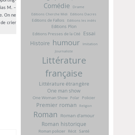
Sporting-
Comédie
Drame
ias M. –
Editions Cherche Midi
Editions Dacres
de. On ne
Editions de Fallois
Editions les indés
 de crier
Editions Plon
Essai
Editions Presses de la Cité
humour
Histoire
Imitation
Journaliste
Littérature
française
Littérature étrangère
One man show
One Woman Show
Policier
Polar
Premier roman
Religion
Roman
Roman d'amour
Roman historique
Roman policier
Santé
Récit