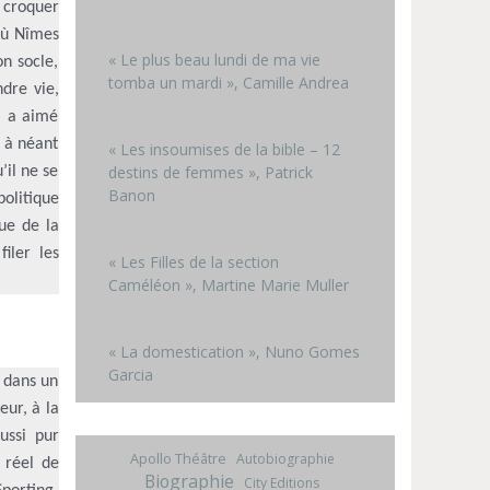
 croquer
 où Nîmes
« Le plus beau lundi de ma vie
on socle,
tomba un mardi », Camille Andrea
dre vie,
l a aimé
t à néant
« Les insoumises de la bible – 12
destins de femmes », Patrick
’il ne se
Banon
olitique
ue de la
iler les
« Les Filles de la section
Caméléon », Martine Marie Muller
« La domestication », Nuno Gomes
Garcia
r dans un
eur, à la
ussi pur
Apollo Théâtre
Autobiographie
 réel de
Biographie
City Editions