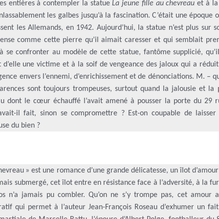
es entières à contempler la statue
La jeune fille au chevreau
et à la
inlassablement les galbes jusqu’à la fascination. C’était une époque
ssent les Allemands, en 1942. Aujourd’hui, la statue n’est plus sur s
dense comme cette pierre qu’il aimait caresser et qui semblait pren
 à se confronter au modèle de cette statue, fantôme supplicié, qu’i
t d’elle une victime et à la soif de vengeance des jaloux qui a rédui
lligence envers l’ennemi, d’enrichissement et de dénonciations. M. – qu
rences sont toujours trompeuses, surtout quand la jalousie et la p
eau dont le cœur échauffé l’avait amené à pousser la porte du 29 r
vait-il fait, sinon se compromettre ? Est-on coupable de laisser f
use du bien ?
 chevreau » est une romance d’une grande délicatesse, un îlot d’amou
s submergé, cet îlot entre en résistance face à l’adversité, à la fur
s n’a jamais pu combler. Qu’on ne s’y trompe pas, cet amour a
rratif qui permet à l’auteur Jean-François Roseau d’exhumer un fait