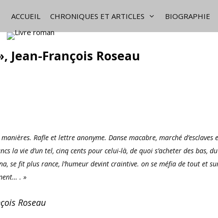
ACCUEIL
CHRONIQUES ET ARTICLES
BIOGRAPHIE
 », Jean-François Roseau
s manières. Rafle et lettre anonyme. Danse macabre, marché d’esclaves e
ncs la vie d’un tel, cinq cents pour celui-là, de quoi s’acheter des bas, du
na, se fit plus rance, l’humeur devint craintive. on se méfia de tout et su
ement…
. »
ançois Roseau