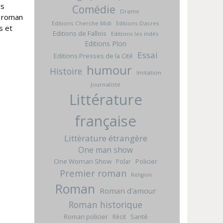
rs
Comédie
Drame
e roman
Editions Cherche Midi
Editions Dacres
s et
Editions de Fallois
Editions les indés
Editions Plon
Essai
Editions Presses de la Cité
humour
Histoire
Imitation
Journaliste
Littérature
française
Littérature étrangère
One man show
One Woman Show
Policier
Polar
Premier roman
Religion
Roman
Roman d'amour
Roman historique
Roman policier
Santé
Récit