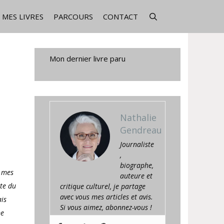
MES LIVRES
PARCOURS
CONTACT
Mon dernier livre paru
Nathalie
Gendreau
Journaliste
,
biographe,
c mes
auteure et
ête du
critique culturel, je partage
avec vous mes articles et avis.
ais
Si vous aimez, abonnez-vous !
ne