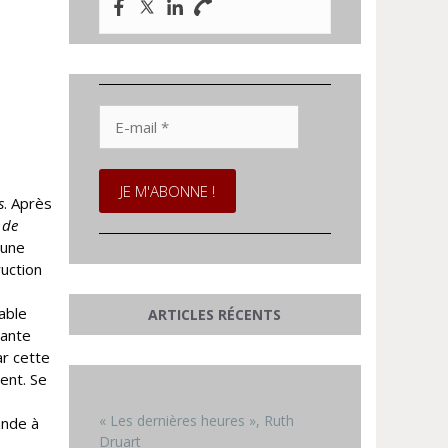
E-
mail
*
s
. Après
 de
 une
uction
able
ARTICLES RÉCENTS
mante
ar cette
ent. Se
« Les dernières heures », Ruth
ande à
Druart