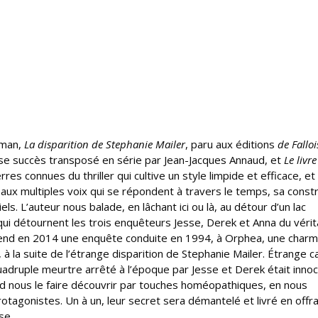
oman,
La disparition de Stephanie Mailer
, paru aux éditions
de Falloi
e succès transposé en série par Jean-Jacques Annaud, et
Le livre
res connues du thriller qui cultive un style limpide et efficace, et
ux multiples voix qui se répondent à travers le temps, sa constr
ls. L’auteur nous balade, en lâchant ici ou là, au détour d’un lac
qui détournent les trois enquêteurs Jesse, Derek et Anna du vérit
reprend en 2014 une enquête conduite en 1994, à Orphea, une char
à la suite de l’étrange disparition de Stephanie Mailer. Étrange c
quadruple meurtre arrêté à l’époque par Jesse et Derek était innoc
nd nous le faire découvrir par touches homéopathiques, en nous
otagonistes. Un à un, leur secret sera démantelé et livré en offr
se.