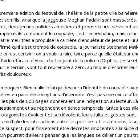
remière édition du festival de Théâtre de la petite ville balnéaire
 son fils, ainsi que la joggeuse Meghan Padalin sont massacrés.
ott, deux jeunes policiers ambitieux et prometteurs, se voient at
omplexe, ils confondent le coupable, Ted Tennenbaum, mais celui-
atre meurtres a propulsé la carrière d’enquêteur de Jesse et lui a
ffirmé qu’il s’est trompé de coupable, la journaliste Stephanie Mail
n est certain : on a voulu la faire taire parce qu’elle était sur un
 l’aide efficace d’Anna, chef adjoint de la police d’Orphea, Jesse e
ur le terrain, vont tout reprendre à zéro, au risque d’écorner leur
rès douloureux.
briquée. Bien malin celui qui devinera l’identité du coupable avant
s en parallèle à vingt ans d’intervalle n’est pas une mince affai
 les plus de 600 pages donneraient une indigestion au lecteur. Là
uestionnent et se répondent en échos temporels. Grâce à ces all
otagonistes évoluent et se dévoilent, leurs faits et gestes sont
ltiplie les interactions entre les policiers et les témoins, lesq
 de suspect, pour finalement être décrétés innocentés à la suite d
 pourrait d’ailleurs penser que les langues se délient un peu tr