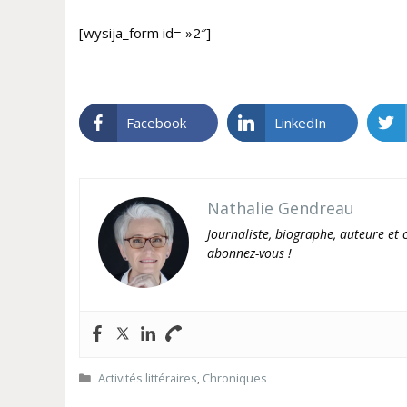
[wysija_form id= »2″]
Facebook
LinkedIn
Nathalie Gendreau
Journaliste, biographe, auteure et c
abonnez-vous !
Catégories
Activités littéraires
,
Chroniques