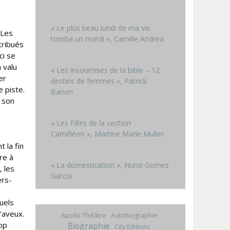
« Le plus beau lundi de ma vie
 Les
tomba un mardi », Camille Andrea
tribués
ci se
 valu
« Les insoumises de la bible – 12
er
destins de femmes », Patrick
e piste.
Banon
t son
« Les Filles de la section
Caméléon », Martine Marie Muller
 la fin
re à
« La domestication », Nuno Gomes
, les
Garcia
ers-
uels
’aveux.
Apollo Théâtre
Autobiographie
op
Biographie
City Editions