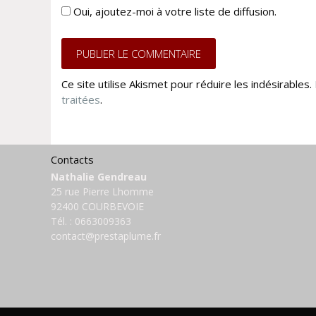
Oui, ajoutez-moi à votre liste de diffusion.
Ce site utilise Akismet pour réduire les indésirables.
traitées
.
Contacts
Nathalie Gendreau
25 rue Pierre Lhomme
92400 COURBEVOIE
Tél. :
0663009363
contact@prestaplume.fr