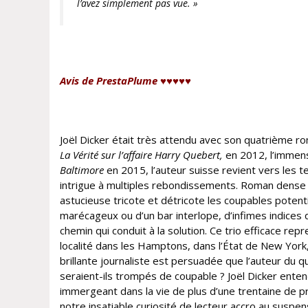
l’avez simplement pas vue. »
Avis de PrestaPlume ♥♥♥♥♥
Joël Dicker était très attendu avec son quatrième r
La Vérité sur l’affaire Harry Quebert,
en 2012, l’immens
Baltimore
en 2015, l’auteur suisse revient vers les ter
intrigue à multiples rebondissements. Roman dense a
astucieuse tricote et détricote les coupables potentie
marécageux ou d’un bar interlope, d’infimes indices 
chemin qui conduit à la solution. Ce trio efficace 
localité dans les Hamptons, dans l’État de New York, 
brillante journaliste est persuadée que l’auteur du 
seraient-ils trompés de coupable ? Joël Dicker ente
immergeant dans la vie de plus d’une trentaine de pr
notre insatiable curiosité de lecteur accro au suspen