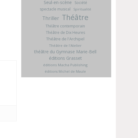
Seul-en-scène
Société
spectacle musical
Spiritualité
Théâtre
Thriller
Théâtre contemporain
Théâtre de Dix Heures
Théâtre de l'Archipel
Théâtre de l'Atelier
théâtre du Gymnase Marie-Bell
éditions Grasset
éditions Macha Publishing
éditions Michel de Maule