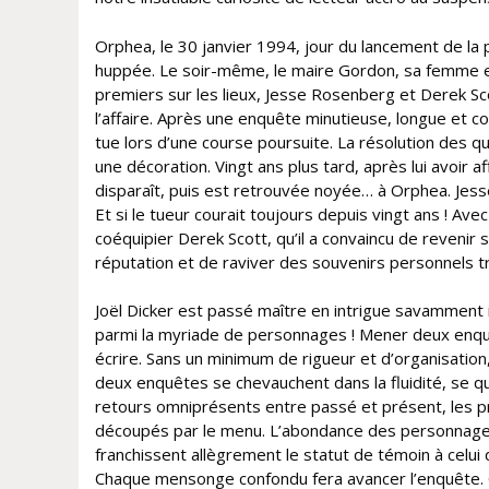
Orphea, le 30 janvier 1994, jour du lancement de la p
huppée. Le soir-même, le maire Gordon, sa femme et
premiers sur les lieux, Jesse Rosenberg et Derek Sc
l’affaire. Après une enquête minutieuse, longue et c
tue lors d’une course poursuite. La résolution des qu
une décoration. Vingt ans plus tard, après lui avoir a
disparaît, puis est retrouvée noyée… à Orphea. Jesse e
Et si le tueur courait toujours depuis vingt ans ! Avec
coéquipier Derek Scott, qu’il a convaincu de revenir s
réputation et de raviver des souvenirs personnels t
Joël Dicker est passé maître en intrigue savamment im
parmi la myriade de personnages ! Mener deux enquête
écrire. Sans un minimum de rigueur et d’organisation,
deux enquêtes se chevauchent dans la fluidité, se q
retours omniprésents entre passé et présent, les pr
découpés par le menu. L’abondance des personnages mu
franchissent allègrement le statut de témoin à celui
Chaque mensonge confondu fera avancer l’enquête. On