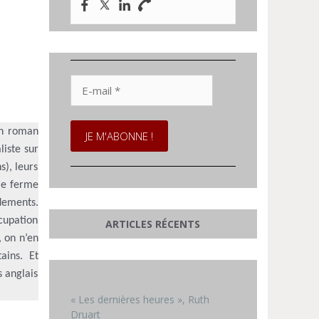
E-
mail
*
un roman
liste sur
s), leurs
lle ferme
dements.
cupation
ARTICLES RÉCENTS
, on n’en
ains. Et
s anglais
« Les dernières heures », Ruth
Druart