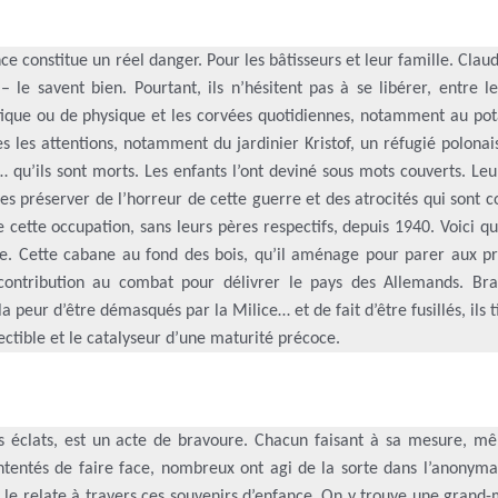
ce constitue un réel danger. Pour les bâtisseurs et leur famille. Clau
le savent bien. Pourtant, ils n’hésitent pas à se libérer, entre le
ique ou de physique et les corvées quotidiennes, notamment au pot
es les attentions, notamment du jardinier Kristof, un réfugié polonai
lus… qu’ils sont morts. Les enfants l’ont deviné sous mots couverts. Le
les préserver de l’horreur de cette guerre et des atrocités qui sont
 cette occupation, sans leurs pères respectifs, depuis 1940. Voici q
vre. Cette cabane au fond des bois, qu’il aménage pour parer aux p
r contribution au combat pour délivrer le pays des Allemands. Bra
a peur d’être démasqués par la Milice… et de fait d’être fusillés, ils 
ectible et le catalyseur d’une maturité précoce.
ns éclats, est un acte de bravoure. Chacun faisant à sa mesure, m
tentés de faire face, nombreux ont agi de la sorte dans l’anonymat
le relate à travers ces souvenirs d’enfance. On y trouve une grand-