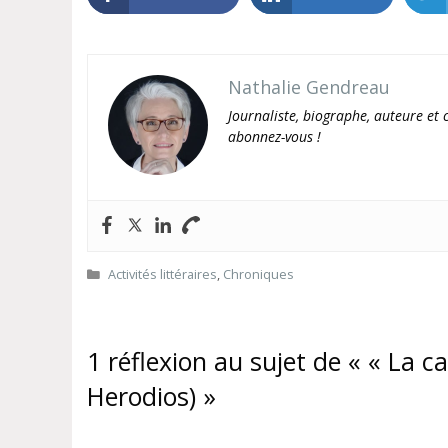
Nathalie Gendreau
Journaliste, biographe, auteure et c
abonnez-vous !
Catégories
Activités littéraires
,
Chroniques
1 réflexion au sujet de « « La c
Herodios) »