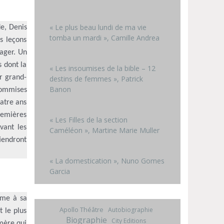
« Le plus beau lundi de ma vie
de, Denis
tomba un mardi », Camille Andrea
s leçons
ager. Un
s dont la
« Les insoumises de la bible – 12
ur grand-
destins de femmes », Patrick
Banon
 commises
uatre ans
remières
« Les Filles de la section
vant les
Caméléon », Martine Marie Muller
tiendront
« La domestication », Nuno Gomes
Garcia
ême à sa
Apollo Théâtre
Autobiographie
 le plus
Biographie
City Editions
mère qui