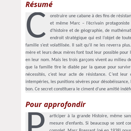
Résumé
C
onstruire une cabane à des fins de résistan
et même Marc – l’écrivain protagoniste – 
d’histoire et de géographie, de mathémat
endroit stratégique qui est l’objet de tout
famille s’est volatilisée. Il sait qu’il ne les reverra p
mère et leurs deux mères font tout leur possible pour 
en leur nom. Mais les trois garçons vivent au milieu de
que la famille tire le diable par la queue pour survi
nécessités, c’est leur acte de résistance. C’est leu
intempéries, les punitions sévères pour désobéissance, l
bon. Ce secret constituera le ciment d’une amitié indéf
Pour approfondir
P
articiper à la grande Histoire, même sa
mesure d’enfants. Si beaucoup se sont con
complet. Marc Bressant (né en 1938) nous 