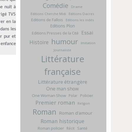
Comédie
Drame
ne nuit à
Editions Cherche Midi
Editions Dacres
irigé TV5
Editions de Fallois
Editions les indés
er en la
Editions Plon
 dans les
Essai
Editions Presses de la Cité
r pur et
humour
Histoire
Imitation
e enfance
Journaliste
Littérature
française
Littérature étrangère
One man show
One Woman Show
Policier
Polar
Premier roman
Religion
Roman
Roman d'amour
Roman historique
Roman policier
Santé
Récit