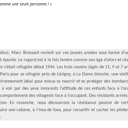
 comme une seule personne ! »
dios
), Marc Bressant revient sur ces jeunes années sous forme d’
é épurée. Le regard est à la fois tendre comme son âge d’alors et réa
lle s’était réfugiée début 1944. Les trois cousins (âgés de 11, 9 et 7 an
Paris pour se réfugier près de Lésigny, à
La Dame blanche
, une viei
nvironnement idéal pour mieux se nourrir et se protéger des bombar
à voir par des yeux innocents l’attitude de ces enfants face à l’oc
 comportement des villageois face à l’occupant. Des résistants armés
gion. En revanche, nous découvrons la résistance passive de cert
re une cabane, à l’insu de tous, pour recueillir et cacher les pilote
.