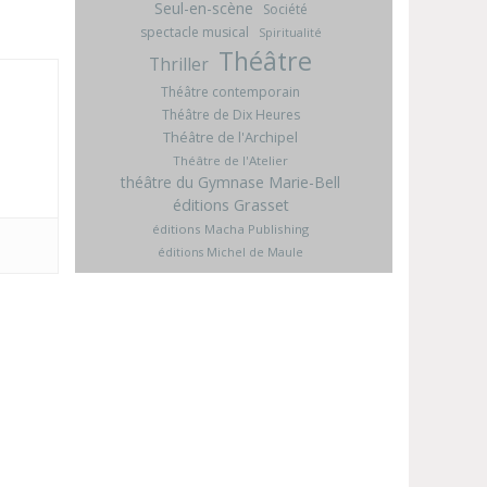
Seul-en-scène
Société
spectacle musical
Spiritualité
Théâtre
Thriller
Théâtre contemporain
Théâtre de Dix Heures
Théâtre de l'Archipel
Théâtre de l'Atelier
théâtre du Gymnase Marie-Bell
éditions Grasset
éditions Macha Publishing
éditions Michel de Maule