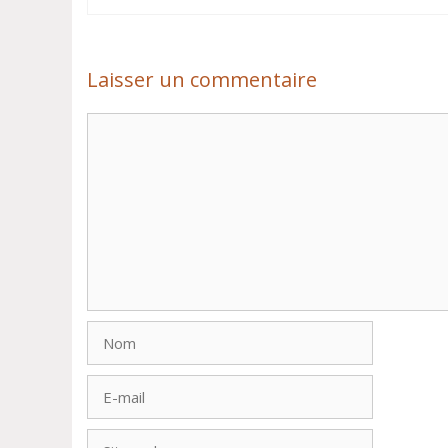
Laisser un commentaire
Commentaire
Nom
E-
mail
Site