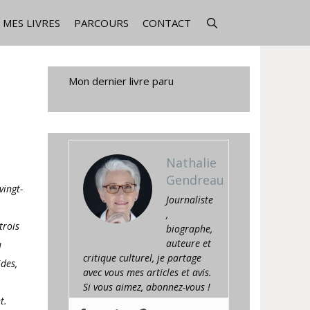
MES LIVRES
PARCOURS
CONTACT
Mon dernier livre paru
Nathalie
Gendreau
vingt-
Journaliste
,
trois
biographe,
auteure et
u
critique culturel, je partage
ides,
avec vous mes articles et avis.
Si vous aimez, abonnez-vous !
t.