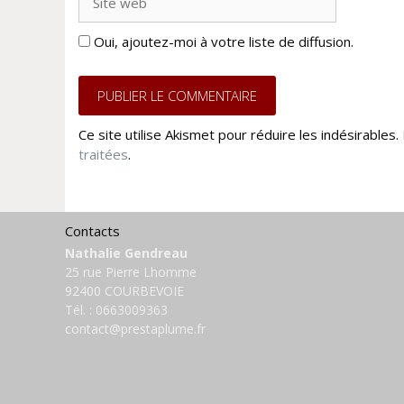
web
Oui, ajoutez-moi à votre liste de diffusion.
Ce site utilise Akismet pour réduire les indésirables.
traitées
.
Contacts
Nathalie Gendreau
25 rue Pierre Lhomme
92400 COURBEVOIE
Tél. :
0663009363
contact@prestaplume.fr