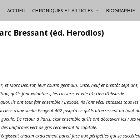
ACCUEIL
CHRONIQUES ET ARTICLES
BIOGRAPHIE
arc Bressant (éd. Herodios)
er, et Marc Denisot, leur cousin germain. Onze, neuf et bientôt sept ans, 
ion, qu’ils font volontiers, les rassure, et elle n’a rien d’absurde.
oi, ils ont tout fait ensemble ! L’exode, ils l’ont vécu entassés tous les 
arrière d’une vieille Peugeot 402 jusqu’à ce qu’ils atterrissent au bout d
a gueule. De retour à Paris, c’est ensemble qu’ils ont découvert les rues v
 des uniformes vert-de-gris recouvrant la capitale.
ls réagissent chacun exactement pareil face aux péripéties qui se succèden