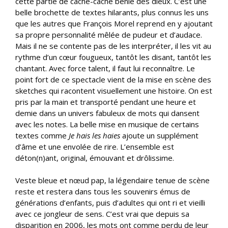
cette partie de cache-cache bénie des dieux. C’est une
belle brochette de textes hilarants, plus connus les uns
que les autres que François Morel reprend en y ajoutant
sa propre personnalité mêlée de pudeur et d’audace.
Mais il ne se contente pas de les interpréter, il les vit au
rythme d’un cœur fougueux, tantôt les disant, tantôt les
chantant. Avec force talent, il faut lui reconnaître. Le
point fort de ce spectacle vient de la mise en scène des
sketches qui racontent visuellement une histoire. On est
pris par la main et transporté pendant une heure et
demie dans un univers fabuleux de mots qui dansent
avec les notes. La belle mise en musique de certains
textes comme
Je hais les haies
ajoute un supplément
d’âme et une envolée de rire. L’ensemble est
déton(n)ant, original, émouvant et drôlissime.
Veste bleue et nœud pap, la légendaire tenue de scène
reste et restera dans tous les souvenirs émus de
générations d’enfants, puis d’adultes qui ont ri et vieilli
avec ce jongleur de sens. C’est vrai que depuis sa
disparition en 2006, les mots ont comme perdu de leur