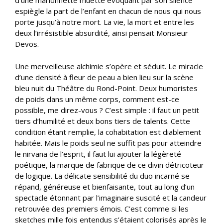
d’une marionnette muette évoquant par son silence
espiègle la part de l’enfant en chacun de nous qui nous
porte jusqu’à notre mort. La vie, la mort et entre les
deux l’irrésistible absurdité, ainsi pensait Monsieur
Devos.
Une merveilleuse alchimie s’opère et séduit. Le miracle
d’une densité à fleur de peau a bien lieu sur la scène
bleu nuit du Théâtre du Rond-Point. Deux humoristes
de poids dans un même corps, comment est-ce
possible, me direz-vous ? C’est simple : il faut un petit
tiers d’humilité et deux bons tiers de talents. Cette
condition étant remplie, la cohabitation est diablement
habitée. Mais le poids seul ne suffit pas pour atteindre
le nirvana de l’esprit, il faut lui ajouter la légèreté
poétique, la marque de fabrique de ce divin détricoteur
de logique. La délicate sensibilité du duo incarné se
répand, généreuse et bienfaisante, tout au long d’un
spectacle étonnant par l’imaginaire suscité et la candeur
retrouvée des premiers émois. C’est comme si les
sketches mille fois entendus s’étaient colorisés après le