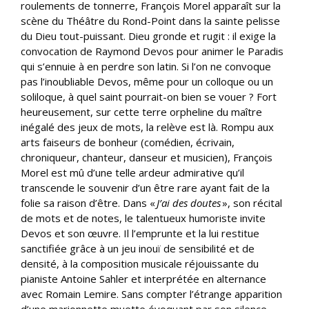
roulements de tonnerre, François Morel apparaît sur la
scène du Théâtre du Rond-Point dans la sainte pelisse
du Dieu tout-puissant. Dieu gronde et rugit : il exige la
convocation de Raymond Devos pour animer le Paradis
qui s’ennuie à en perdre son latin. Si l’on ne convoque
pas l’inoubliable Devos, même pour un colloque ou un
soliloque, à quel saint pourrait-on bien se vouer ? Fort
heureusement, sur cette terre orpheline du maître
inégalé des jeux de mots, la relève est là. Rompu aux
arts faiseurs de bonheur (comédien, écrivain,
chroniqueur, chanteur, danseur et musicien), François
Morel est mû d’une telle ardeur admirative qu’il
transcende le souvenir d’un être rare ayant fait de la
folie sa raison d’être. Dans «
J’ai des doutes
», son récital
de mots et de notes, le talentueux humoriste invite
Devos et son œuvre. Il l’emprunte et la lui restitue
sanctifiée grâce à un jeu inouï de sensibilité et de
densité, à la composition musicale réjouissante du
pianiste Antoine Sahler et interprétée en alternance
avec Romain Lemire. Sans compter l’étrange apparition