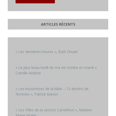
ARTICLES RÉCENTS
« Les dernières heures », Ruth Druart
« Le plus beau lundi de ma vie tomba un mardi »,
Camille Andrea
« Les insoumises de la bible – 12 destins de
femmes », Patrick Banon
« Les Filles de la section Caméléon », Martine
Marie Muller