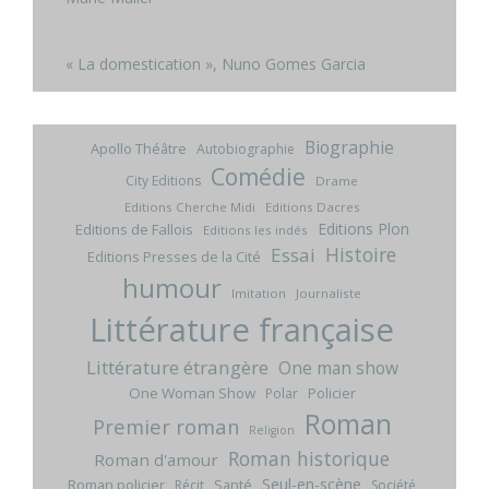
« La domestication », Nuno Gomes Garcia
Biographie
Apollo Théâtre
Autobiographie
Comédie
City Editions
Drame
Editions Cherche Midi
Editions Dacres
Editions Plon
Editions de Fallois
Editions les indés
Histoire
Essai
Editions Presses de la Cité
humour
Imitation
Journaliste
Littérature française
Littérature étrangère
One man show
One Woman Show
Policier
Polar
Roman
Premier roman
Religion
Roman historique
Roman d'amour
Seul-en-scène
Roman policier
Santé
Récit
Société