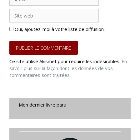
mail
Site
web
Oui, ajoutez-moi à votre liste de diffusion.
Ce site utilise Akismet pour réduire les indésirables.
En
savoir plus sur la façon dont les données de vos
commentaires sont traitées
.
Mon dernier livre paru