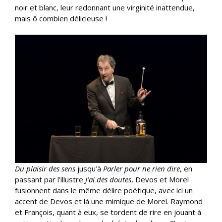
noir et blanc, leur redonnant une virginité inattendue,
mais ô combien délicieuse !
Du plaisir des sens
jusqu’à
Parler pour ne rien dire
, en
passant par l’illustre
J’ai des doutes
, Devos et Morel
fusionnent dans le même délire poétique, avec ici un
accent de Devos et là une mimique de Morel. Raymond
et François, quant à eux, se tordent de rire en jouant à