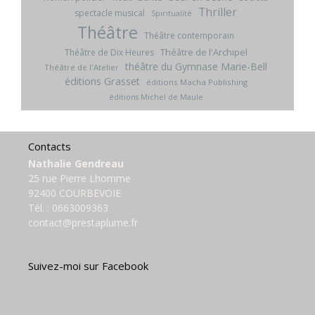
Thriller
spectacle musical
Spiritualité
Théâtre
Théâtre contemporain
Théâtre de l'Archipel
Théâtre de Dix Heures
théâtre du Gymnase Marie-Bell
Théâtre de l'Atelier
éditions Grasset
éditions Macha Publishing
éditions Michel de Maule
Contacts
Nathalie Gendreau
25 rue Pierre Lhomme
92400 COURBEVOIE
Tél. :
0663009363
contact@prestaplume.fr
Suivez-moi sur Facebook