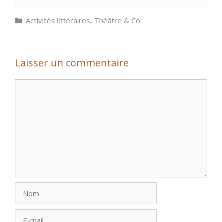
Catégories
Activités littéraires
,
Théâtre & Co
Laisser un commentaire
Commentaire
Nom
E-