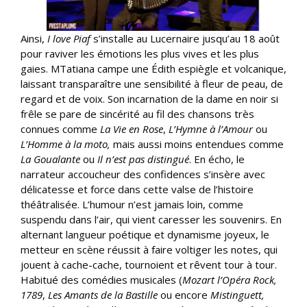
Ainsi,
I love Piaf
s’installe au Lucernaire jusqu’au 18 août
pour raviver les émotions les plus vives et les plus
gaies. MTatiana campe une Édith espiègle et volcanique,
laissant transparaître une sensibilité à fleur de peau, de
regard et de voix. Son incarnation de la dame en noir si
frêle se pare de sincérité au fil des chansons très
connues comme
La Vie en Rose
,
L’Hymne à l’Amour
ou
L’Homme à la moto,
mais aussi moins entendues comme
La Goualante
ou
Il n’est pas distingué
. En écho, le
narrateur accoucheur des confidences s’insère avec
délicatesse et force dans cette valse de l’histoire
théâtralisée. L’humour n’est jamais loin, comme
suspendu dans l’air, qui vient caresser les souvenirs. En
alternant langueur poétique et dynamisme joyeux, le
metteur en scène réussit à faire voltiger les notes, qui
jouent à cache-cache, tournoient et rêvent tour à tour.
Habitué des comédies musicales (
Mozart l’Opéra Rock,
1789
,
Les Amants de la Bastille
ou encore
Mistinguett,