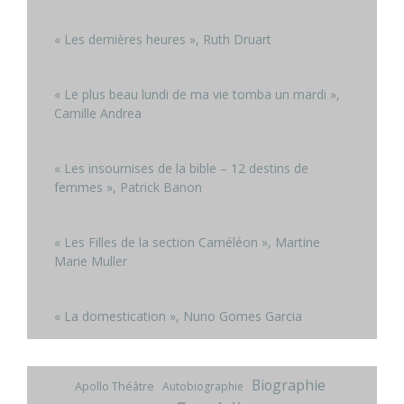
« Les dernières heures », Ruth Druart
« Le plus beau lundi de ma vie tomba un mardi »,
Camille Andrea
« Les insoumises de la bible – 12 destins de
femmes », Patrick Banon
« Les Filles de la section Caméléon », Martine
Marie Muller
« La domestication », Nuno Gomes Garcia
Biographie
Apollo Théâtre
Autobiographie