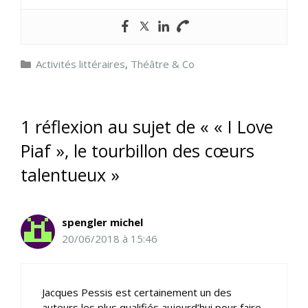
Catégories
Activités littéraires
,
Théâtre & Co
1 réflexion au sujet de « « I Love
Piaf », le tourbillon des cœurs
talentueux »
spengler michel
20/06/2018 à 15:46
Jacques Pessis est certainement un des
auteurs les plus qualifiés aujourd’hui pour faire