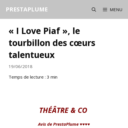
Aller
PRESTAPLUME
au
MENU
contenu
« I Love Piaf », le
tourbillon des cœurs
talentueux
19/06/2018
Temps de lecture :
3
min
THÉÂTRE & CO
Avis de PrestaPlume ♥♥♥♥