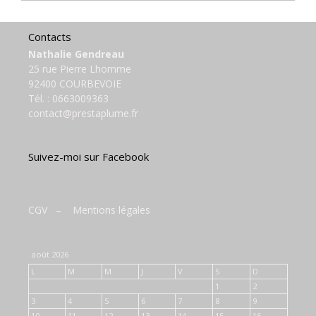
Contacts
Nathalie Gendreau
25 rue Pierre Lhomme
92400 COURBEVOIE
Tél. :
0663009363
contact@prestaplume.fr
Suivez-moi sur Facebook
CGV
–
Mentions légales
août 2026
L
M
M
J
V
S
D
1
2
3
4
5
6
7
8
9
10
11
12
13
14
15
16