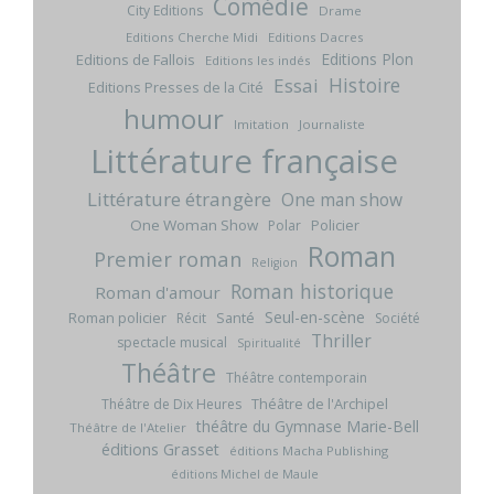
Comédie
City Editions
Drame
Editions Cherche Midi
Editions Dacres
Editions Plon
Editions de Fallois
Editions les indés
Histoire
Essai
Editions Presses de la Cité
humour
Imitation
Journaliste
Littérature française
Littérature étrangère
One man show
One Woman Show
Policier
Polar
Roman
Premier roman
Religion
Roman historique
Roman d'amour
Seul-en-scène
Roman policier
Santé
Récit
Société
Thriller
spectacle musical
Spiritualité
Théâtre
Théâtre contemporain
Théâtre de l'Archipel
Théâtre de Dix Heures
théâtre du Gymnase Marie-Bell
Théâtre de l'Atelier
éditions Grasset
éditions Macha Publishing
éditions Michel de Maule