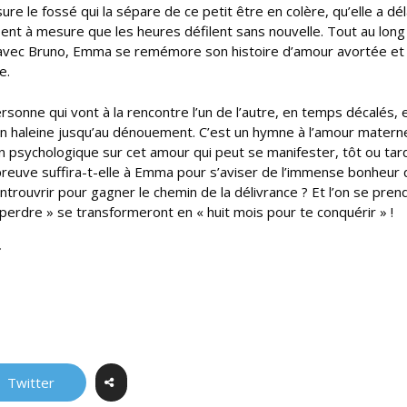
e le fossé qui la sépare de ce petit être en colère, qu’elle a dé
sifient à mesure que les heures défilent sans nouvelle. Tout au lon
re avec Bruno, Emma se remémore son histoire d’amour avortée et
e.
sonne qui vont à la rencontre l’un de l’autre, en temps décalés, 
 en haleine jusqu’au dénouement. C’est un hymne à l’amour matern
ion psychologique sur cet amour qui peut se manifester, tôt ou tar
preuve suffira-t-elle à Emma pour s’aviser de l’immense bonheur 
ntrouvrir pour gagner le chemin de la délivrance ? Et l’on se pren
 perdre » se transformeront en « huit mois pour te conquérir » !
€
Twitter