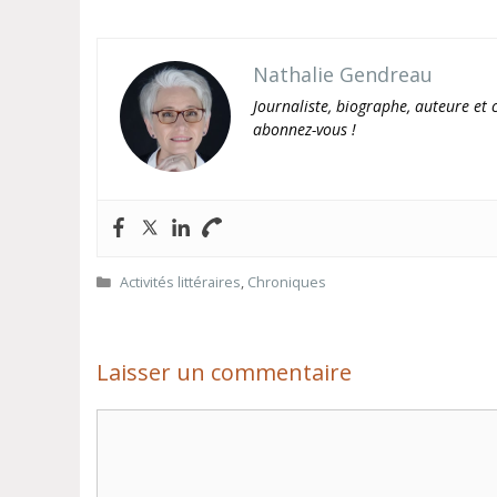
Nathalie Gendreau
Journaliste, biographe, auteure et c
abonnez-vous !
Catégories
Activités littéraires
,
Chroniques
Laisser un commentaire
Commentaire