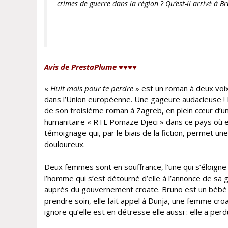
crimes de guerre dans la région ? Qu’est-il arrivé à B
Avis de PrestaPlume ♥♥♥♥
«
Huit mois pour te perdre
» est un roman à deux voix
dans l’Union européenne. Une gageure audacieuse ! Bri
de son troisième roman à Zagreb, en plein cœur d’un
humanitaire « RTL Pomaze Djeci » dans ce pays où elle 
témoignage qui, par le biais de la fiction, permet un
douloureux.
Deux femmes sont en souffrance, l’une qui s’éloigne 
l’homme qui s’est détourné d’elle à l’annonce de sa
auprès du gouvernement croate. Bruno est un bébé dif
prendre soin, elle fait appel à Dunja, une femme cro
ignore qu’elle est en détresse elle aussi : elle a per