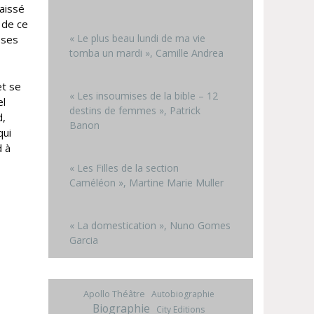
laissé
g de ce
« Le plus beau lundi de ma vie
 ses
tomba un mardi », Camille Andrea
et se
« Les insoumises de la bible – 12
el
destins de femmes », Patrick
d,
Banon
qui
d à
« Les Filles de la section
Caméléon », Martine Marie Muller
« La domestication », Nuno Gomes
Garcia
Apollo Théâtre
Autobiographie
Biographie
City Editions