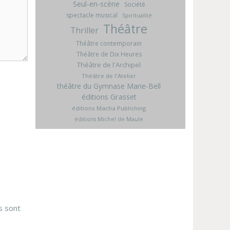
Seul-en-scène
Société
spectacle musical
Spiritualité
Théâtre
Thriller
Théâtre contemporain
Théâtre de Dix Heures
Théâtre de l'Archipel
Théâtre de l'Atelier
théâtre du Gymnase Marie-Bell
éditions Grasset
éditions Macha Publishing
éditions Michel de Maule
s sont