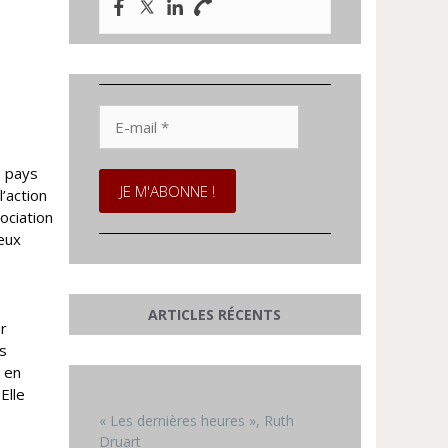
E-
mail
*
e pays
’action
ociation
ieux
ARTICLES RÉCENTS
er
ns
r en
Elle
« Les dernières heures », Ruth
Druart