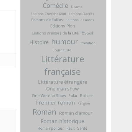
Comédie
Drame
Editions Cherche Midi
Editions Dacres
Editions de Fallois
Editions les indés
Editions Plon
Essai
Editions Presses de la Cité
humour
Histoire
Imitation
Journaliste
Littérature
française
Littérature étrangère
One man show
One Woman Show
Policier
Polar
Premier roman
Religion
Roman
Roman d'amour
Roman historique
Roman policier
Santé
Récit