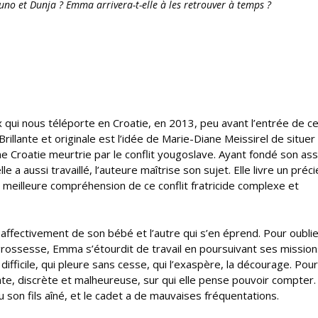
runo et Dunja ? Emma arrivera-t-elle à les retrouver à temps ?
 qui nous téléporte en Croatie, en 2013, peu avant l’entrée de c
llante et originale est l’idée de Marie-Diane Meissirel de situer l
e Croatie meurtrie par le conflit yougoslave. Ayant fondé son ass
a aussi travaillé, l’auteure maîtrise son sujet. Elle livre un préc
e meilleure compréhension de ce conflit fratricide complexe et
affectivement de son bébé et l’autre qui s’en éprend. Pour oubli
 grossesse, Emma s’étourdit de travail en poursuivant ses missio
ficile, qui pleure sans cesse, qui l’exaspère, la décourage. Pou
ate, discrète et malheureuse, sur qui elle pense pouvoir compter. 
du son fils aîné, et le cadet a de mauvaises fréquentations.