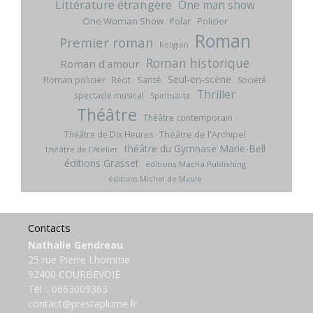
Littérature étrangère
One man show
One Woman Show
Policier
Polar
Roman
Premier roman
Religion
Roman historique
Roman d'amour
Seul-en-scène
Roman policier
Santé
Récit
Société
Thriller
spectacle musical
Spiritualité
Théâtre
Théâtre contemporain
Théâtre de l'Archipel
Théâtre de Dix Heures
théâtre du Gymnase Marie-Bell
Théâtre de l'Atelier
éditions Grasset
éditions Macha Publishing
éditions Michel de Maule
Contacts
Nathalie Gendreau
25 rue Pierre Lhomme
92400 COURBEVOIE
Tél. :
0663009363
contact@prestaplume.fr