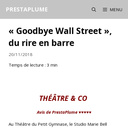
Aller
PRESTAPLUME
au
MENU
contenu
« Goodbye Wall Street »,
du rire en barre
20/11/2018
Temps de lecture :
3
min
THÉÂTRE & CO
Avis de PrestaPlume ♥♥♥♥♥
Au Théâtre du Petit Gymnase, le Studio Marie Bell