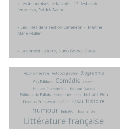
« Les insoumises de la bible – 12 destins de
femmes », Patrick Banon
« Les Filles de la section Caméléon », Martine
Marie Muller
« La domestication », Nuno Gomes Garcia
Biographie
Apollo Théâtre
Autobiographie
Comédie
City Editions
Drame
Editions Cherche Midi
Editions Dacres
Editions Plon
Editions de Fallois
Editions les indés
Histoire
Essai
Editions Presses de la Cité
humour
Imitation
Journaliste
Littérature française