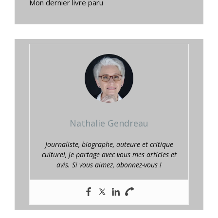
Mon dernier livre paru
Nathalie Gendreau
Journaliste, biographe, auteure et critique
culturel, je partage avec vous mes articles et
avis. Si vous aimez, abonnez-vous !