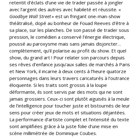
retentit d’éclats d’une vie de trader passée à jongler
avec l’argent des autres avec habileté et réussite. «
Goodbye Wall Street
» est un fringant one-man-show
théâtralisé, dopé au bonheur de Fouad Reeves d’être à
sa place, sur les planches. De son passé de trader sous
pression, le comédien a conservé l’énergie électrique,
poussé au paroxysme mais sans jamais disjoncter…
complètement, qu’il polarise au profit du show. Et quel
show, du grand art ! Pour relater son parcours depuis
ses rêves d’enfance jusqu’aux salles de marchés à Paris
et New York, il incarne à deux cents à l’heure quatorze
personnages dans leurs travers caricaturés à l’outrance
éloquente. Si les traits sont grossis à la loupe
déformante, ils sont servis par des mots qui ne sont
jamais grossiers. Ceux-ci sont plutôt aiguisés à la meule
de l’intelligence pour toucher juste et bistournés de leur
sens pour créer jeux de mots et situations déjantées.
La performance d’artiste complet et l’intensité du texte
sont amplifiées grâce à la juste folie d’une mise en
scène millimétrée de Dominique Coubes.