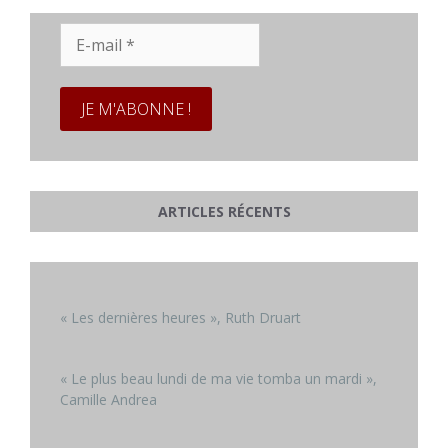
E-
mail
*
ARTICLES RÉCENTS
« Les dernières heures », Ruth Druart
« Le plus beau lundi de ma vie tomba un mardi »,
Camille Andrea