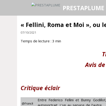
Aller
PRESTAPLUME
au
contenu
« Fellini, Roma et Moi », ou 
07/10/2021
Temps de lecture :
3
min
T
Avis d
Critique éclair
Entre Federico Fellini et Bunny Godillo
@Franck
autoportrait. L’un au service de l’autre