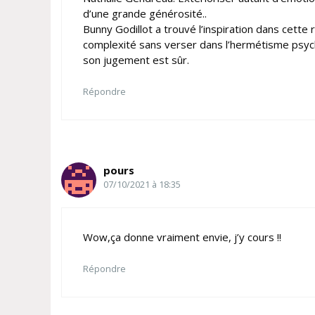
d’une grande générosité..
Bunny Godillot a trouvé l’inspiration dans cett
complexité sans verser dans l’hermétisme psycha
son jugement est sûr.
Répondre
pours
07/10/2021 à 18:35
Wow,ça donne vraiment envie, j’y cours !!
Répondre