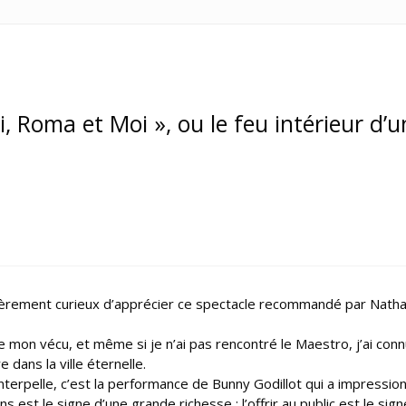
ni, Roma et Moi », ou le feu intérieur d’
ièrement curieux d’apprécier ce spectacle recommandé par Natha
e mon vécu, et même si je n’ai pas rencontré le Maestro, j’ai con
dans la ville éternelle.
nterpelle, c’est la performance de Bunny Godillot qui a impressio
 est le signe d’une grande richesse ; l’offrir au public est le sign