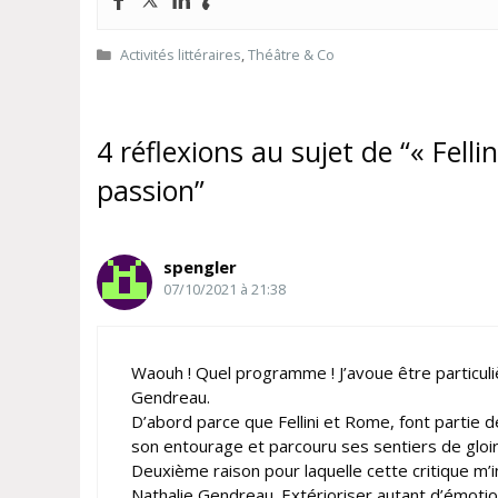
Catégories
Activités littéraires
,
Théâtre & Co
4 réflexions au sujet de “« Felli
passion”
spengler
07/10/2021 à 21:38
Waouh ! Quel programme ! J’avoue être particul
Gendreau.
D’abord parce que Fellini et Rome, font partie d
son entourage et parcouru ses sentiers de gloire 
Deuxième raison pour laquelle cette critique m’i
Nathalie Gendreau. Extérioriser autant d’émotions