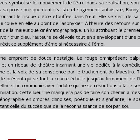
êves symbolise le mouvement de l’être dans sa réalisation, so
ns sa prose oniriquement réaliste et sagement fantaisiste, Bunny 
 courant le risque d’être étouffée dans l’œuf. Elle se sert de sa
i couve en elle au point de l’asphyxier. À l’heure des retours sur 
t de la maïeutique cinématographique. En lui attribuant le premier
voir d’un dieu, l’auteure se dévoile tout en s’enveloppant d’une 
écit ce supplément d’âme si nécessaire à l’émoi.
erne empreint de douce nostalgie. Le rouge omniprésent palp
r et un rideau de théâtre incarnant une vie dédiée à la comédi
ême et la voix de sa conscience par le truchement du Maestro. T
t le présent qui se font la courte échelle jusqu’au firmament de l’
ellini et on communie avec l’adulte qui ne se résout pas à faire se
llumination. Cette lueur ne manquera pas de faire son chemin à me
énographie en ombres chinoises, poétique et signifiante, le sp
s tant celle du succès que de la reconnaissance de soi par soi.