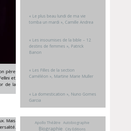
« Le plus beau lundi de ma vie
tomba un mardi », Camille Andrea
« Les insoumises de la bible – 12
destins de femmes », Patrick
Banon
« Les Filles de la section
son père
Caméléon », Martine Marie Muller
llini et
or de la
« La domestication », Nuno Gomes
Garcia
aux. Mais
Apollo Théâtre
Autobiographie
rsalité.
Biographie
City Editions