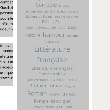
n combat
Comédie
Drame
Godillot
Editions Cherche Midi
Editions Dacres
 passion
Editions de Fallois
Editions les indés
soi, elle
Editions Plon
 rôle et
Essai
Editions Presses de la Cité
pudeur –
humour
Histoire
Imitation
Journaliste
ite avec
Littérature
e. Bunny
elle une
française
être. On
s adieux
Littérature étrangère
sure que
One man show
ectateur
One Woman Show
Policier
Polar
Premier roman
Religion
Roman
Roman d'amour
Roman historique
Roman policier
Santé
Récit