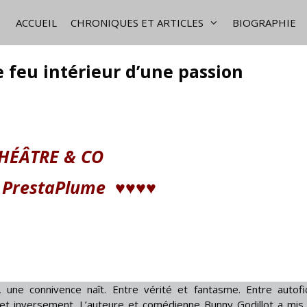
ACCUEIL
CHRONIQUES ET ARTICLES
BIOGRAPHIE
le feu intérieur d’une passion
HÉÂTRE & CO
e PrestaPlume
♥♥♥
♥
t, une connivence naît. Entre vérité et fantasme. Entre autofi
… et inversement. L’auteure et comédienne Bunny Godillot a mis 