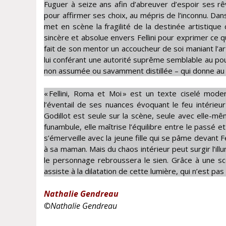
Fuguer à seize ans afin d’abreuver d’espoir ses r
pour affirmer ses choix, au mépris de l’inconnu. Da
met en scène la fragilité de la destinée artistique
sincère et absolue envers Fellini pour exprimer ce qu
fait de son mentor un accoucheur de soi maniant l’ar
lui conférant une autorité suprême semblable au pou
non assumée ou savamment distillée – qui donne au r
« Fellini, Roma et Moi » est un texte ciselé mod
l’éventail de ses nuances évoquant le feu intérieu
Godillot est seule sur la scène, seule avec elle-m
funambule, elle maîtrise l’équilibre entre le passé e
s’émerveille avec la jeune fille qui se pâme devant F
à sa maman. Mais du chaos intérieur peut surgir l’i
le personnage rebroussera le sien. Grâce à une sc
assiste à la dilatation de cette lumière, qui n’est pa
Nathalie Gendreau
©
Nathalie Gendreau