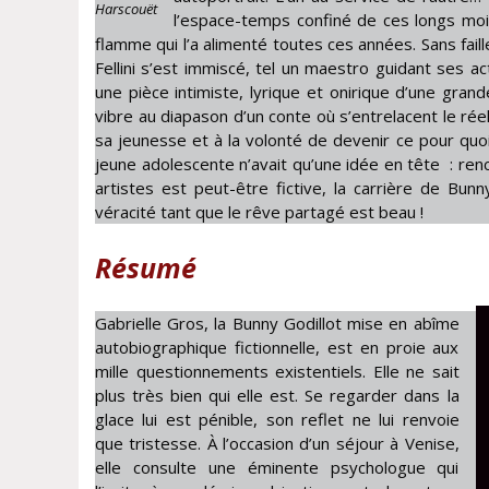
Harscouët
l’espace-temps confiné de ces longs mois
flamme qui l’a alimenté toutes ces années. Sans faill
Fellini s’est immiscé, tel un maestro guidant ses 
une pièce intimiste, lyrique et onirique d’une grand
vibre au diapason d’un conte où s’entrelacent le réel
sa jeunesse et à la volonté de devenir ce pour quoi e
jeune adolescente n’avait qu’une idée en tête : renc
artistes est peut-être fictive, la carrière de Bun
véracité tant que le rêve partagé est beau !
Résumé
Gabrielle Gros, la Bunny Godillot mise en abîme
autobiographique fictionnelle, est en proie aux
mille questionnements existentiels. Elle ne sait
plus très bien qui elle est. Se regarder dans la
glace lui est pénible, son reflet ne lui renvoie
que tristesse. À l’occasion d’un séjour à Venise,
elle consulte une éminente psychologue qui