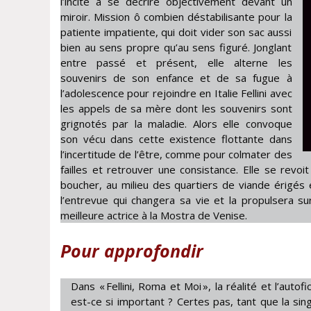
l’incite à se décrire objectivement devant un
miroir. Mission ô combien déstabilisante pour la
patiente impatiente, qui doit vider son sac aussi
bien au sens propre qu’au sens figuré. Jonglant
entre passé et présent, elle alterne les
souvenirs de son enfance et de sa fugue à
l’adolescence pour rejoindre en Italie Fellini avec
les appels de sa mère dont les souvenirs sont
grignotés par la maladie. Alors elle convoque
son vécu dans cette existence flottante dans
l’incertitude de l’être, comme pour colmater des
failles et retrouver une consistance. Elle se rev
boucher, au milieu des quartiers de viande érigés 
l’entrevue qui changera sa vie et la propulsera sur
meilleure actrice à la Mostra de Venise.
Pour approfondir
Dans « Fellini, Roma et Moi », la réalité et l’autofi
est-ce si important ? Certes pas, tant que la sing