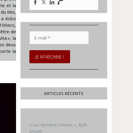
te et la
 du Moi,
 a éclos
 100ecs,
-être de
E-
ta », la
mail
les deux
*
porte la
ARTICLES RÉCENTS
« Les dernières heures », Ruth
Druart