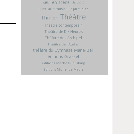
Seul-en-scène
Société
spectacle musical
Spiritualité
Théâtre
Thriller
Théâtre contemporain
Théâtre de Dix Heures
Théâtre de l'Archipel
Théâtre de l'Atelier
théâtre du Gymnase Marie-Bell
éditions Grasset
éditions Macha Publishing
éditions Michel de Maule