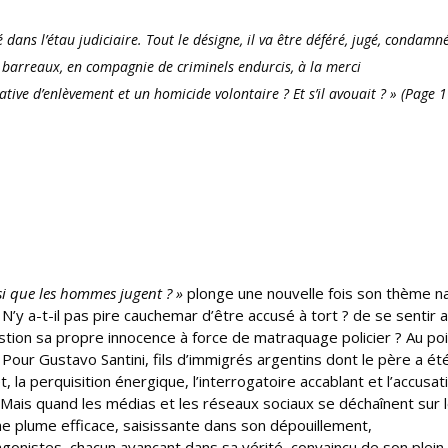
é dans l’étau judiciaire. Tout le désigne, il va être déféré, jugé, condamné
s
barreaux, en compagnie de criminels endurcis, à la merci
tative d’enlèvement et un homicide
volontaire ? Et s’il avouait ?
» (Page 1
nsi que les hommes jugent ? »
plonge une nouvelle fois son thème na
’y a-t-il pas pire cauchemar d’être accusé à tort ? de se sentir 
tion sa propre innocence à force de matraquage policier ? Au poi
 Pour Gustavo Santini, fils d’immigrés argentins dont le père a ét
, la perquisition énergique, l’interrogatoire accablant et l’accusat
le. Mais quand les médias et les réseaux sociaux se déchaînent sur 
ne plume efficace, saisissante dans son dépouillement,
onistes, chacun avançant dans sa vérité, convaincu de son plein d