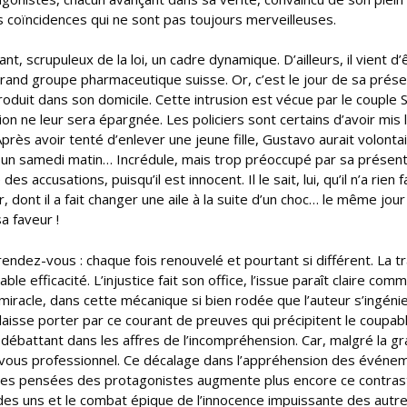
ses coïncidences qui ne sont pas toujours merveilleuses.
, scrupuleux de la loi, un cadre dynamique. D’ailleurs, il vient d’
n grand groupe pharmaceutique suisse. Or, c’est le jour de sa prés
troduit dans son domicile. Cette intrusion est vécue par le couple S
ion ne leur sera épargnée. Les policiers sont certains d’avoir mis 
 Après avoir tenté d’enlever une jeune fille, Gustavo aurait volont
te un samedi matin… Incrédule, mais trop préoccupé par sa présent
s accusations, puisqu’il est innocent. Il le sait, lui, qu’il n’a rien fa
, dont il a fait changer une aile à la suite d’un choc… le même jour
a faveur !
rendez-vous : chaque fois renouvelé et pourtant si différent. La t
ble efficacité. L’injustice fait son office, l’issue paraît claire com
ar miracle, dans cette mécanique si bien rodée que l’auteur s’ingéni
 laisse porter par ce courant de preuves qui précipitent le coupab
e débattant dans les affres de l’incompréhension. Car, malgré la gr
z-vous professionnel. Ce décalage dans l’appréhension des événe
sur les pensées des protagonistes augmente plus encore ce contras
 des uns et le combat épique de l’innocence impuissante des autre