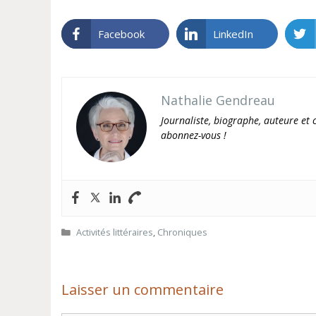
Facebook
LinkedIn
Nathalie Gendreau
Journaliste, biographe, auteure et c
abonnez-vous !
Catégories
Activités littéraires
,
Chroniques
Laisser un commentaire