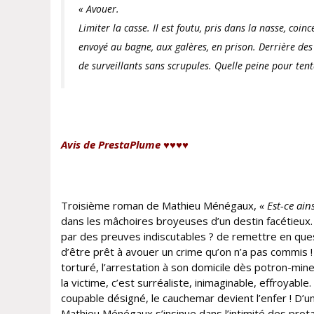
« Avouer.
Limiter la casse. Il est foutu, pris dans la nasse, coinc
envoyé au bagne, aux galères, en prison. Derrière de
de
surveillants
sans scrupules. Quelle peine pour ten
Avis de PrestaPlume ♥♥♥♥
Troisième roman de Mathieu Ménégaux,
« Est-ce ai
dans les mâchoires broyeuses d’un destin facétieux. N
par des preuves indiscutables ? de remettre en ques
d’être prêt à avouer un crime qu’on n’a pas commis !
torturé, l’arrestation à son domicile dès potron-minet
la victime, c’est surréaliste, inimaginable, effroyab
coupable désigné, le cauchemar devient l’enfer ! D’u
Mathieu Ménégaux s’insinue dans l’intimité des protag