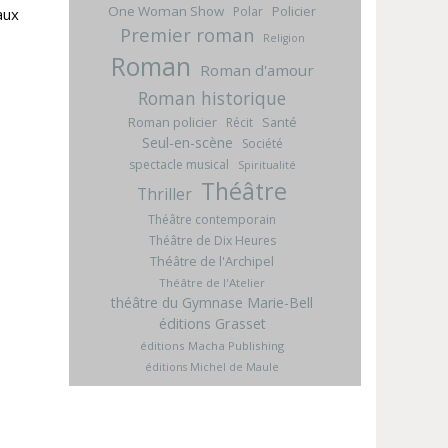
One Woman Show
Policier
Polar
aux
Premier roman
Religion
Roman
Roman d'amour
Roman historique
Roman policier
Santé
Récit
Seul-en-scène
Société
spectacle musical
Spiritualité
Théâtre
Thriller
Théâtre contemporain
Théâtre de Dix Heures
Théâtre de l'Archipel
Théâtre de l'Atelier
théâtre du Gymnase Marie-Bell
éditions Grasset
éditions Macha Publishing
éditions Michel de Maule