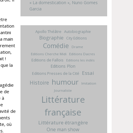
« La domestication », Nuno Gomes
Garcia
être
entation
Apollo Théâtre
Autobiographie
antini
Biographie
City Editions
la main
Comédie
airement
Drame
ation,
Editions Cherche Midi
Editions Dacres
it !
Editions de Fallois
Editions les indés
 que la
Editions Plon
Essai
Editions Presses de la Cité
humour
Histoire
Imitation
ragédie
Journaliste
me de
Littérature
e à
le
française
avité de
ments
Littérature étrangère
te, où
One man show
s.