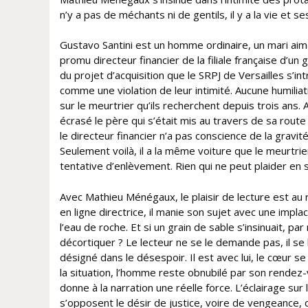
n’y a pas de méchants ni de gentils, il y a la vie et 
Gustavo Santini est un homme ordinaire, un mari aimant
promu directeur financier de la filiale française d’u
du projet d’acquisition que le SRPJ de Versailles s’in
comme une violation de leur intimité. Aucune humiliat
sur le meurtrier qu’ils recherchent depuis trois ans.
écrasé le père qui s’était mis au travers de sa rou
le directeur financier n’a pas conscience de la gravité de
Seulement voilà, il a la même voiture que le meurtrier
tentative d’enlèvement. Rien qui ne peut plaider en s
Avec Mathieu Ménégaux, le plaisir de lecture est au 
en ligne directrice, il manie son sujet avec une implaca
l’eau de roche. Et si un grain de sable s’insinuait, p
décortiquer ? Le lecteur ne se le demande pas, il se
désigné dans le désespoir. Il est avec lui, le cœur s
la situation, l’homme reste obnubilé par son rende
donne à la narration une réelle force. L’éclairage 
s’opposent le désir de justice, voire de vengeance,