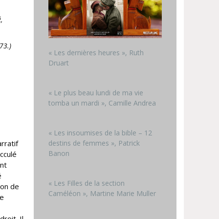
,
73.)
« Les dernières heures », Ruth
Druart
« Le plus beau lundi de ma vie
tomba un mardi », Camille Andrea
« Les insoumises de la bible – 12
rratif
destins de femmes », Patrick
Banon
acculé
nt
é
« Les Filles de la section
ion de
Caméléon », Martine Marie Muller
le
roit. Il