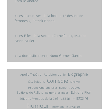
Camille Andrea
« Les insoumises de la bible – 12 destins de
femmes », Patrick Banon
« Les Filles de la section Caméléon », Martine
Marie Muller
« La domestication », Nuno Gomes Garcia
Biographie
Apollo Théâtre
Autobiographie
Comédie
City Editions
Drame
Editions Cherche Midi
Editions Dacres
Editions Plon
Editions de Fallois
Editions les indés
Histoire
Essai
Editions Presses de la Cité
humour
Imitation
Journaliste