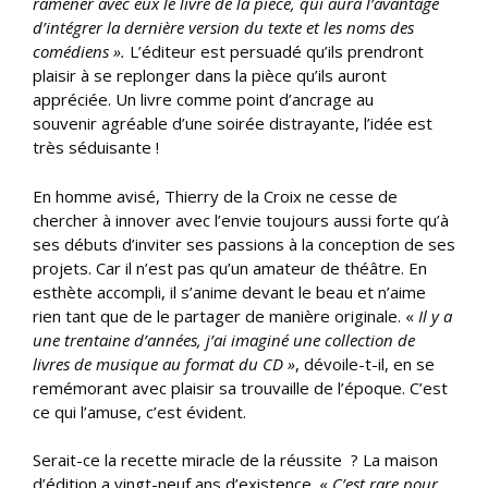
ramener avec
eux
le livre de la pièce, qui aura l’avantage
d’intégrer la dernière version du texte et les noms des
comédiens ».
L’éditeur est persuadé qu’ils prendront
plaisir à se replonger dans la pièce qu’ils auront
appréciée. Un livre comme point d’ancrage au
souvenir agréable d’une soirée distrayante, l’idée est
très séduisante !
En homme avisé, Thierry de la Croix ne cesse de
chercher à innover avec l’envie toujours aussi forte qu’à
ses débuts d’inviter ses passions à la conception de ses
projets. Car il n’est pas qu’un amateur de théâtre. En
esthète accompli, il s’anime devant le beau et n’aime
rien tant que de le partager de manière originale. «
Il y a
une trentaine d’années, j’ai imaginé une collection de
livres de musique au format du CD »
, dévoile-t-il, en se
remémorant avec plaisir sa trouvaille de l’époque. C’est
ce qui l’amuse, c’est évident.
Serait-ce la recette miracle de la réussite ? La maison
d’édition a vingt-neuf ans d’existence. «
C’est rare pour