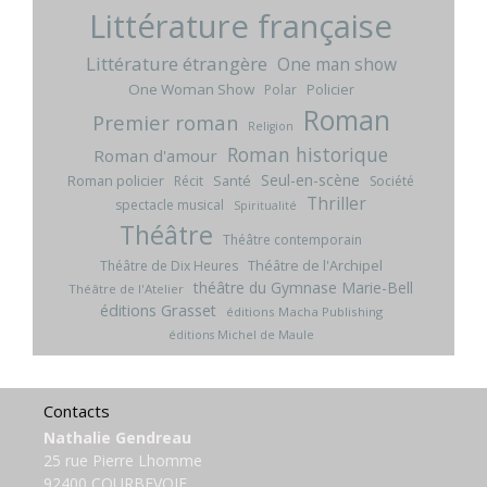
Littérature française
Littérature étrangère
One man show
One Woman Show
Policier
Polar
Roman
Premier roman
Religion
Roman historique
Roman d'amour
Seul-en-scène
Roman policier
Santé
Récit
Société
Thriller
spectacle musical
Spiritualité
Théâtre
Théâtre contemporain
Théâtre de l'Archipel
Théâtre de Dix Heures
théâtre du Gymnase Marie-Bell
Théâtre de l'Atelier
éditions Grasset
éditions Macha Publishing
éditions Michel de Maule
Contacts
Nathalie Gendreau
25 rue Pierre Lhomme
92400 COURBEVOIE