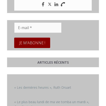
E-
mail
*
ARTICLES RÉCENTS
« Les dernières heures », Ruth Druart
« Le plus beau lundi de ma vie tomba un mardi »,