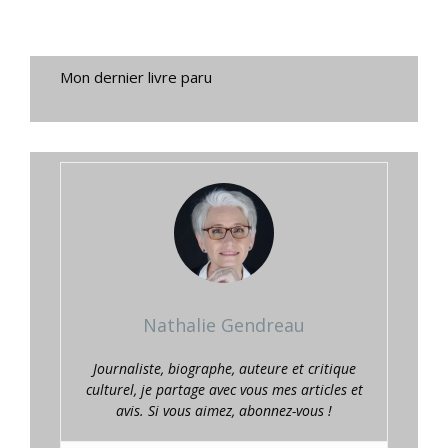
Mon dernier livre paru
Nathalie Gendreau
Journaliste, biographe, auteure et critique
culturel, je partage avec vous mes articles et
avis. Si vous aimez, abonnez-vous !