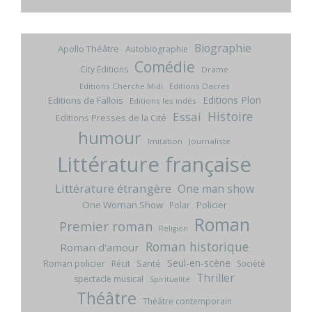
Biographie
Apollo Théâtre
Autobiographie
Comédie
City Editions
Drame
Editions Cherche Midi
Editions Dacres
Editions Plon
Editions de Fallois
Editions les indés
Histoire
Essai
Editions Presses de la Cité
humour
Imitation
Journaliste
Littérature française
Littérature étrangère
One man show
One Woman Show
Policier
Polar
Roman
Premier roman
Religion
Roman historique
Roman d'amour
Seul-en-scène
Roman policier
Santé
Récit
Société
Thriller
spectacle musical
Spiritualité
Théâtre
Théâtre contemporain