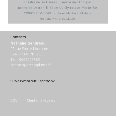
Théâtre de l'Archipel
Théâtre de Dix Heures
théâtre du Gymnase Marie-Bell
Théâtre de l'Atelier
éditions Grasset
éditions Macha Publishing
éditions Michel de Maule
Contacts
Nathalie Gendreau
25 rue Pierre Lhomme
92400 COURBEVOIE
Tél. :
0663009363
contact@prestaplume.fr
Suivez-moi sur Facebook
CGV
–
Mentions légales