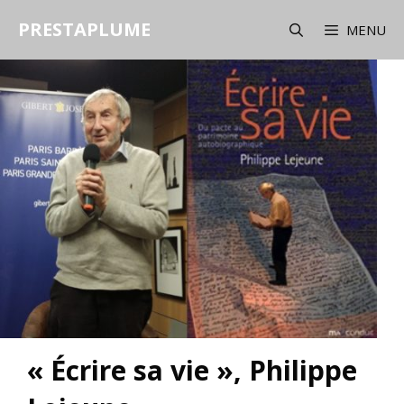
Aller
PRESTAPLUME
au
MENU
contenu
« Écrire sa vie », Philippe