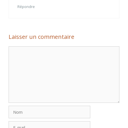
Répondre
Laisser un commentaire
Commentaire
Nom
E-