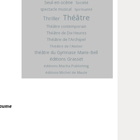
Seul-en-scène
Société
spectacle musical
Spiritualité
Théâtre
Thriller
Théâtre contemporain
Théâtre de Dix Heures
Théâtre de l'Archipel
Théâtre de l'Atelier
théâtre du Gymnase Marie-Bell
éditions Grasset
éditions Macha Publishing
éditions Michel de Maule
llaume