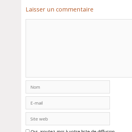
Laisser un commentaire
Commentaire
Nom
E-
mail
Site
web
Oui, ajoutez-moi à votre liste de diffusion.