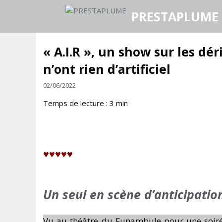
Aller
PRESTAPLUME
au
contenu
« A.I.R », un show sur les dér
n’ont rien d’artificiel
02/06/2022
Temps de lecture :
3
min
♥
♥♥♥♥
Un seul en scène d’anticipatio
Vu au théâtre du Funambule pour une soirée