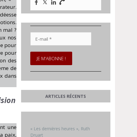
érateur.
déesse
otions.
n mal ?
E-
eux nos
mail
ie pour
*
re pour
ion des
hème de
ux dans
ARTICLES RÉCENTS
ision
ant une
« Les dernières heures », Ruth
a paix,
Druart