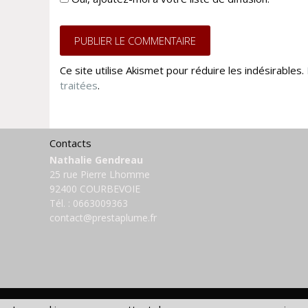
Ce site utilise Akismet pour réduire les indésirables.
traitées
.
Contacts
Nathalie Gendreau
25 rue Pierre Lhomme
92400 COURBEVOIE
Tél. :
0663009363
contact@prestaplume.fr