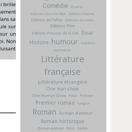
 brille
Comédie
Drame
usement
Editions Cherche Midi
Editions Dacres
dans sa
Editions de Fallois
Editions les indés
Editions Plon
ule sur
Essai
Editions Presses de la Cité
 sur un
humour
oi. Non
Histoire
Imitation
uisant
Journaliste
Littérature
française
Littérature étrangère
One man show
One Woman Show
Policier
Polar
Premier roman
Religion
Roman
Roman d'amour
Roman historique
Roman policier
Santé
Récit