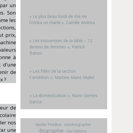
 par un
es. Son
« Le plus beau lundi de ma vie
mme les
tomba un mardi », Camille Andrea
ctions,
t prix,
« Les insoumises de la bible – 12
machine
destins de femmes », Patrick
valeurs
Banon
donne à
t d’une
« Les Filles de la section
enir de
Caméléon », Martine Marie Muller
x ?
« La domestication », Nuno Gomes
Garcia
jeur de
colaire
ler nos
Apollo Théâtre
Autobiographie
Par une
Biographie
City Editions