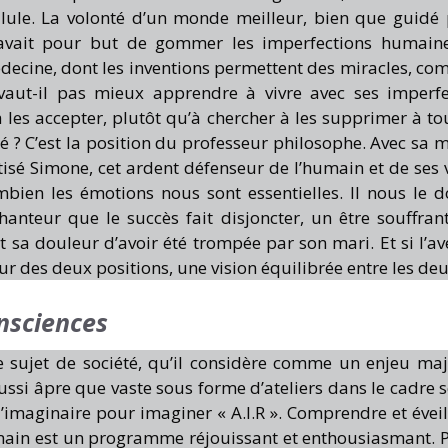
ilule. La volonté d’un monde meilleur, bien que guidé
, avait pour but de gommer les imperfections humain
decine, dont les inventions permettent des miracles, co
ut-il pas mieux apprendre à vivre avec ses imperfe
 les accepter, plutôt qu’à chercher à les supprimer à tou
é ? C’est la position du professeur philosophe. Avec sa 
ptisé Simone, cet ardent défenseur de l’humain et de ses 
ien les émotions nous sont essentielles. Il nous le 
anteur que le succès fait disjoncter, un être souffran
sa douleur d’avoir été trompée par son mari. Et si l’av
r des deux positions, une vision équilibrée entre les deu
nsciences
e sujet de société, qu’il considère comme un enjeu ma
ussi âpre que vaste sous forme d’ateliers dans le cadre s
 l’imaginaire pour imaginer « A.I.R ». Comprendre et éveil
ain est un programme réjouissant et enthousiasmant. 