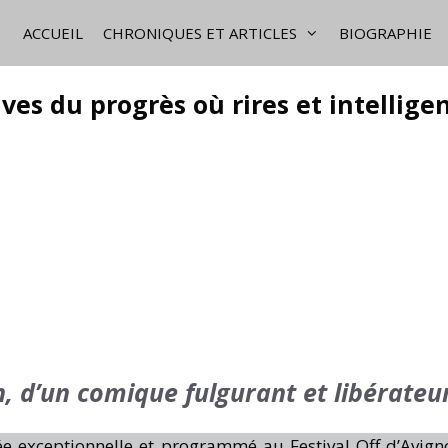
ACCUEIL
CHRONIQUES ET ARTICLES
BIOGRAPHIE
ives du progrès où rires et intellige
n, d’un comique fulgurant et libérateu
 exceptionnelle et programmé au Festival Off d’Avign