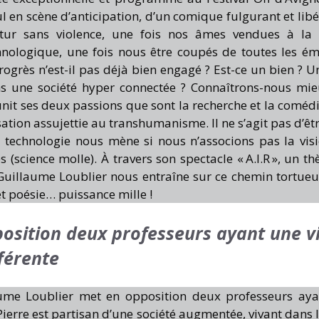
 seul en scène d’anticipation, d’un comique fulgurant et lib
ur sans violence, une fois nos âmes vendues à la 
echnologique, une fois nous être coupés de toutes les ém
ogrès n’est-il pas déjà bien engagé ? Est-ce un bien ? U
ns une société hyper connectée ? Connaîtrons-nous mi
t ses deux passions que sont la recherche et la coméd
sation assujettie au transhumanisme. Il ne s’agit pas d’êt
 technologie nous mène si nous n’associons pas la vis
 (science molle). À travers son spectacle « A.I.R », un t
, Guillaume Loublier nous entraîne sur ce chemin tortue
 et poésie… puissance mille !
osition deux professeurs ayant une v
férente
laume Loublier met en opposition deux professeurs ay
erre est partisan d’une société augmentée, vivant dans l