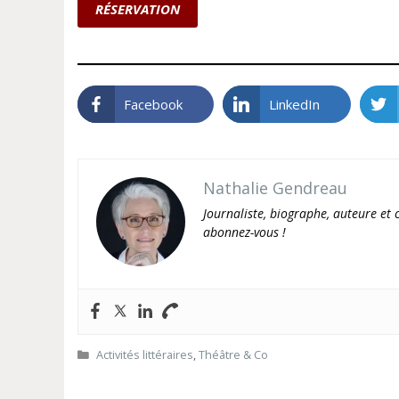
RÉSERVATION
Facebook
LinkedIn
Nathalie Gendreau
Journaliste, biographe, auteure et c
abonnez-vous !
Catégories
Activités littéraires
,
Théâtre & Co