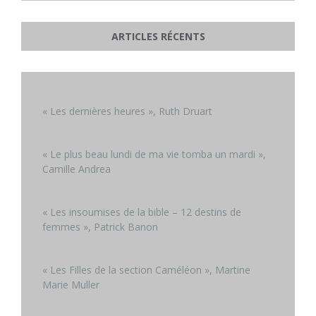
ARTICLES RÉCENTS
« Les dernières heures », Ruth Druart
« Le plus beau lundi de ma vie tomba un mardi »,
Camille Andrea
« Les insoumises de la bible – 12 destins de
femmes », Patrick Banon
« Les Filles de la section Caméléon », Martine
Marie Muller