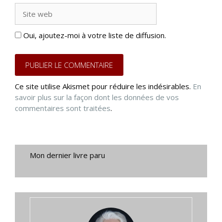
Site
web
Oui, ajoutez-moi à votre liste de diffusion.
Ce site utilise Akismet pour réduire les indésirables.
En
savoir plus sur la façon dont les données de vos
commentaires sont traitées
.
Mon dernier livre paru