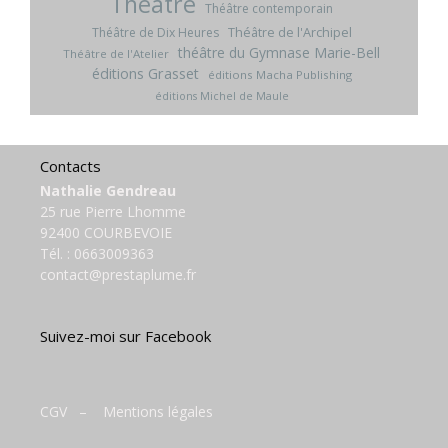
Théâtre
Théâtre contemporain
Théâtre de l'Archipel
Théâtre de Dix Heures
théâtre du Gymnase Marie-Bell
Théâtre de l'Atelier
éditions Grasset
éditions Macha Publishing
éditions Michel de Maule
Contacts
Nathalie Gendreau
25 rue Pierre Lhomme
92400 COURBEVOIE
Tél. :
0663009363
contact@prestaplume.fr
Suivez-moi sur Facebook
CGV
–
Mentions légales