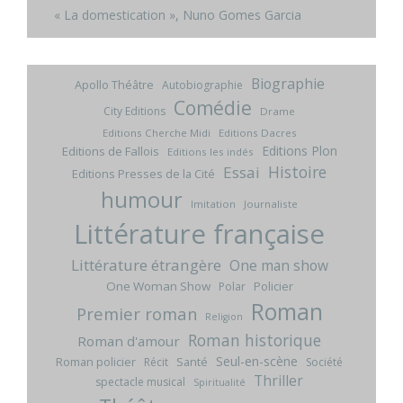
« La domestication », Nuno Gomes Garcia
Biographie
Apollo Théâtre
Autobiographie
Comédie
City Editions
Drame
Editions Cherche Midi
Editions Dacres
Editions Plon
Editions de Fallois
Editions les indés
Histoire
Essai
Editions Presses de la Cité
humour
Imitation
Journaliste
Littérature française
Littérature étrangère
One man show
One Woman Show
Policier
Polar
Roman
Premier roman
Religion
Roman historique
Roman d'amour
Seul-en-scène
Roman policier
Santé
Récit
Société
Thriller
spectacle musical
Spiritualité