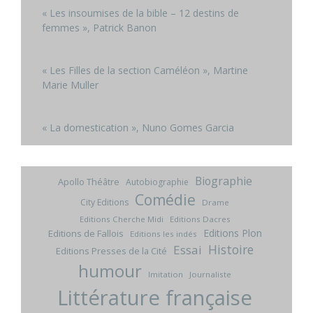
« Les insoumises de la bible – 12 destins de
femmes », Patrick Banon
« Les Filles de la section Caméléon », Martine
Marie Muller
« La domestication », Nuno Gomes Garcia
Biographie
Apollo Théâtre
Autobiographie
Comédie
City Editions
Drame
Editions Cherche Midi
Editions Dacres
Editions Plon
Editions de Fallois
Editions les indés
Histoire
Essai
Editions Presses de la Cité
humour
Imitation
Journaliste
Littérature française