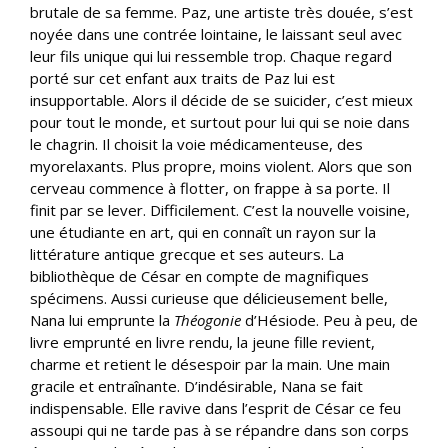
brutale de sa femme. Paz, une artiste très douée, s’est
noyée dans une contrée lointaine, le laissant seul avec
leur fils unique qui lui ressemble trop. Chaque regard
porté sur cet enfant aux traits de Paz lui est
insupportable. Alors il décide de se suicider, c’est mieux
pour tout le monde, et surtout pour lui qui se noie dans
le chagrin. Il choisit la voie médicamenteuse, des
myorelaxants. Plus propre, moins violent. Alors que son
cerveau commence à flotter, on frappe à sa porte. Il
finit par se lever. Difficilement. C’est la nouvelle voisine,
une étudiante en art, qui en connaît un rayon sur la
littérature antique grecque et ses auteurs. La
bibliothèque de César en compte de magnifiques
spécimens. Aussi curieuse que délicieusement belle,
Nana lui emprunte la
Théogonie
d’Hésiode. Peu à peu, de
livre emprunté en livre rendu, la jeune fille revient,
charme et retient le désespoir par la main. Une main
gracile et entraînante. D’indésirable, Nana se fait
indispensable. Elle ravive dans l’esprit de César ce feu
assoupi qui ne tarde pas à se répandre dans son corps