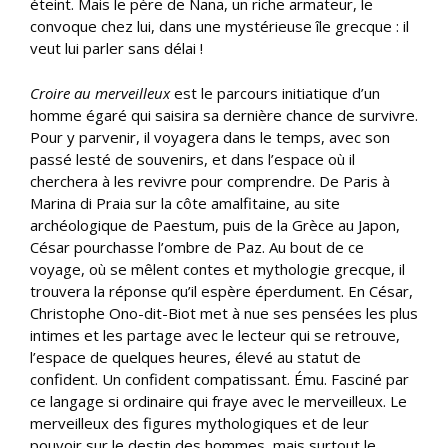
éteint. Mais le père de Nana, un riche armateur, le
convoque chez lui, dans une mystérieuse île grecque : il
veut lui parler sans délai !
Croire au merveilleux
est le parcours initiatique d’un
homme égaré qui saisira sa dernière chance de survivre.
Pour y parvenir, il voyagera dans le temps, avec son
passé lesté de souvenirs, et dans l’espace où il
cherchera à les revivre pour comprendre. De Paris à
Marina di Praia sur la côte amalfitaine, au site
archéologique de Paestum, puis de la Grèce au Japon,
César pourchasse l’ombre de Paz. Au bout de ce
voyage, où se mêlent contes et mythologie grecque, il
trouvera la réponse qu’il espère éperdument. En César,
Christophe Ono-dit-Biot met à nue ses pensées les plus
intimes et les partage avec le lecteur qui se retrouve,
l’espace de quelques heures, élevé au statut de
confident. Un confident compatissant. Ému. Fasciné par
ce langage si ordinaire qui fraye avec le merveilleux. Le
merveilleux des figures mythologiques et de leur
pouvoir sur le destin des hommes, mais surtout le