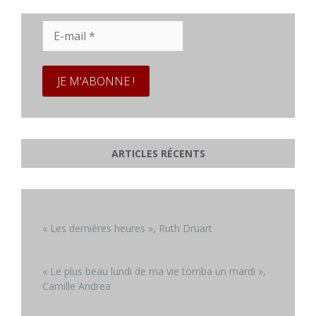
E-
mail
*
ARTICLES RÉCENTS
« Les dernières heures », Ruth Druart
« Le plus beau lundi de ma vie tomba un mardi »,
Camille Andrea