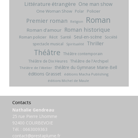
Littérature étrangère
One man show
One Woman Show
Policier
Polar
Roman
Premier roman
Religion
Roman historique
Roman d'amour
Seul-en-scène
Roman policier
Santé
Récit
Société
Thriller
spectacle musical
Spiritualité
Théâtre
Théâtre contemporain
Théâtre de l'Archipel
Théâtre de Dix Heures
théâtre du Gymnase Marie-Bell
Théâtre de l'Atelier
éditions Grasset
éditions Macha Publishing
éditions Michel de Maule
Contacts
Nathalie Gendreau
25 rue Pierre Lhomme
92400 COURBEVOIE
Tél. :
0663009363
contact@prestaplume.fr