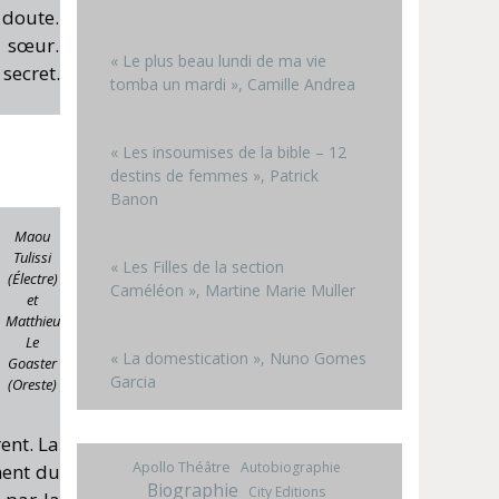
 doute.
a sœur.
« Le plus beau lundi de ma vie
secret.
tomba un mardi », Camille Andrea
« Les insoumises de la bible – 12
destins de femmes », Patrick
Banon
Maou
Tulissi
« Les Filles de la section
(Électre)
Caméléon », Martine Marie Muller
et
Matthieu
Le
« La domestication », Nuno Gomes
Goaster
Garcia
(Oreste)
ent. La
Apollo Théâtre
Autobiographie
ment du
Biographie
City Editions