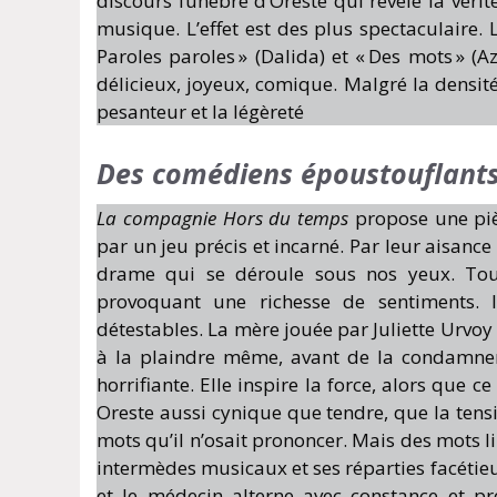
discours funèbre d’Oreste qui révèle la vérité
musique. L’effet est des plus spectaculaire.
Paroles paroles » (Dalida) et « Des mots » (
délicieux, joyeux, comique. Malgré la densité
pesanteur et la légèreté
Des comédiens époustouflants 
La compagnie Hors du temps
propose une piè
par un jeu précis et incarné. Par leur aisanc
drame qui se déroule sous nos yeux. Tour 
provoquant une richesse de sentiments. 
détestables. La mère jouée par Juliette Urvo
à la plaindre même, avant de la condamner.
horrifiante. Elle inspire la force, alors que c
Oreste aussi cynique que tendre, que la tensi
mots qu’il n’osait prononcer. Mais des mots l
intermèdes musicaux et ses réparties facétieu
et le médecin alterne avec constance et pré