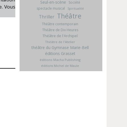
Seul-en-scène
Société
e. Vous
spectacle musical
Spiritualité
Théâtre
Thriller
Théâtre contemporain
Théâtre de Dix Heures
Théâtre de l'Archipel
Théâtre de l'Atelier
théâtre du Gymnase Marie-Bell
éditions Grasset
éditions Macha Publishing
éditions Michel de Maule