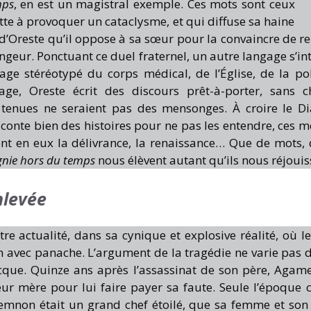
mps
, en est un magistral exemple. Ces mots sont ceux
itte à provoquer un cataclysme, et qui diffuse sa haine
d’Oreste qu’il oppose à sa sœur pour la convaincre de r
vengeur. Ponctuant ce duel fraternel, un autre langage s’in
e stéréotypé du corps médical, de l’Église, de la pol
ge, Oreste écrit des discours prêt-à-porter, sans c
 tenues ne seraient pas des mensonges. À croire le Dia
conte bien des histoires pour ne pas les entendre, ces m
tent en eux la délivrance, la renaissance… Que de mots,
nie hors du temps
nous élèvent autant qu’ils nous réjouis
nlevée
tre actualité, dans sa cynique et explosive réalité, où l
n avec panache. L’argument de la tragédie ne varie pas d
cque. Quinze ans après l’assassinat de son père, Aga
leur mère pour lui faire payer sa faute. Seule l’époque 
emnon était un grand chef étoilé, que sa femme et so