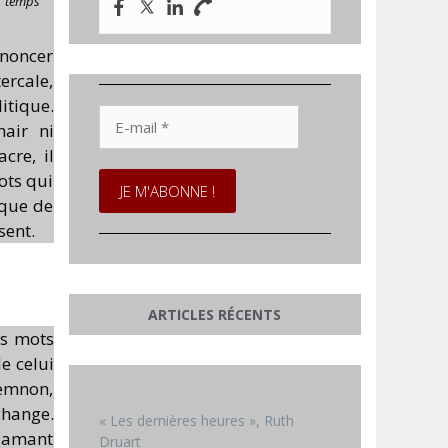
temps
enoncer
tercale,
itique.
E-
hair ni
mail
*
cre, il
ots qui
 que de
sent.
ARTICLES RÉCENTS
es mots
e celui
memnon,
change.
« Les dernières heures », Ruth
n amant
Druart