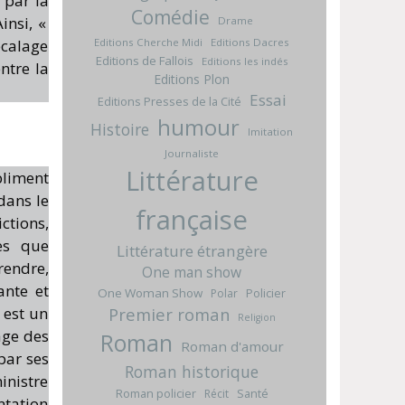
 par la
Comédie
insi, «
Drame
Editions Cherche Midi
Editions Dacres
écalage
Editions de Fallois
Editions les indés
ntre la
Editions Plon
Essai
Editions Presses de la Cité
humour
Histoire
Imitation
Journaliste
Littérature
bliment
dans le
française
ctions,
es que
Littérature étrangère
rendre,
One man show
ante et
One Woman Show
Policier
Polar
r est un
Premier roman
Religion
age des
Roman
Roman d'amour
par ses
Roman historique
inistre
Roman policier
Santé
Récit
ntation