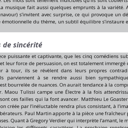
. Les mots sont tellement indicibles qu’ils sont couverts
 La musique fait aussi quelques emprunts à la variété. A
Aznavour) s’invitent avec surprise, ce qui provoque un d
 émotionnelle du thème, un subtil équilibre s’instaure e
de sincérité
ce puissante et captivante, que les cinq comédiens su
e et leur force de persuasion, on est totalement immergé 
à tour, ils se révèlent dans leurs propres contradi
Ils parviennent à se rendre aussi bien sympathiqu
y est bourrelée de nuances. On aurait tendance à la comp
 Maou Tulissi campe une Électre à la fois attendriss
e sont ces failles qui la font avancer. Matthieu Le Goaste
on créée par l’inéluctable rendra plus consistant, à l’im
ibérateurs. Paul Martin apporte à la pièce une fraîcheur 
ses. Quant à Gregory Verdier qui interprète l’amant, le m
cision les différents caractères. La prochaine représe