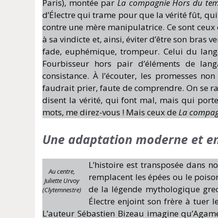
Paris), montée par
La compagnie Hors du te
d’Électre qui trame pour que la vérité fût, qu
contre une mère manipulatrice. Ce sont ceux 
à sa vindicte et, ainsi, éviter d’être son bras 
fade, euphémique, trompeur. Celui du langag
Fourbisseur hors pair d’éléments de langa
consistance. À l’écouter, les promesses non
faudrait prier, faute de comprendre. On se ra
disent la vérité, qui font mal, mais qui por
mots, me direz-vous ! Mais ceux de
La compag
Une adaptation moderne et e
L’histoire est transposée dans no
Au centre,
remplacent les épées ou le poiso
Juliette Urvoy
de la légende mythologique gre
(Clytemnestre)
Électre enjoint son frère à tuer 
L’auteur Sébastien Bizeau imagine qu’Agam