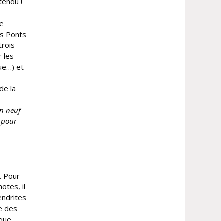
tendu !
le
es Ponts
trois
r les
ue…) et
e
de la
n neuf
s pour
. Pour
otes, il
endrites
te des
ique.