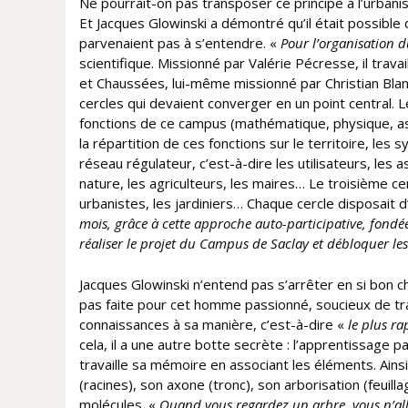
Ne pourrait-on pas transposer ce principe à l’urbanis
Et Jacques Glowinski a démontré qu’il était possible
parvenaient pas à s’entendre. «
Pour l’organisation d
scientifique. Missionné par Valérie Pécresse, il trav
et Chaussées, lui-même missionné par Christian Blanc
cercles qui devaient converger en un point central. 
fonctions de ce campus (mathématique, physique, as
la répartition de ces fonctions sur le territoire, les
réseau régulateur, c’est-à-dire les utilisateurs, les 
nature, les agriculteurs, les maires… Le troisième ce
urbanistes, les jardiniers… Chaque cercle disposait d
mois, grâce à cette approche auto-participative, fond
réaliser le projet du Campus de Saclay et débloquer le
Jacques Glowinski n’entend pas s’arrêter en si bon ch
pas faite pour cet homme passionné, soucieux de t
connaissances à sa manière, c’est-à-dire «
le plus ra
cela, il a une autre botte secrète : l’apprentissage pa
travaille sa mémoire en associant les éléments. Ain
(racines), son axone (tronc), son arborisation (feuil
molécules. «
Quand vous regardez un arbre, vous n’alle