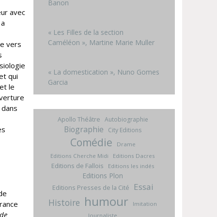
Banon
eur avec
 a
« Les Filles de la section
Caméléon », Martine Marie Muller
te vers
s
siologie
« La domestication », Nuno Gomes
et qui
Garcia
et le
uverture
r dans
Apollo Théâtre
Autobiographie
Biographie
es
City Editions
Comédie
Drame
Editions Cherche Midi
Editions Dacres
Editions de Fallois
Editions les indés
Editions Plon
Essai
Editions Presses de la Cité
 de
humour
Histoire
France
Imitation
 de
Journaliste