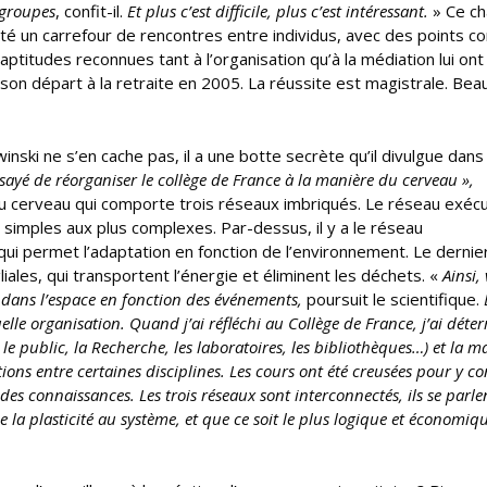
 groupes
, confit-il.
Et plus c’est difficile, plus c’est intéressant.
» Ce ch
été un carrefour de rencontres entre individus, avec des points 
aptitudes reconnues tant à l’organisation qu’à la médiation lui on
on départ à la retraite en 2005. La réussite est magistrale. Bea
inski ne s’en cache pas, il a une botte secrète qu’il divulgue dans
essayé de réorganiser le collège de France à la manière du cerveau »,
e du cerveau qui comporte trois réseaux imbriqués. Le réseau exécut
s simples aux plus complexes. Par-dessus, il y a le réseau
i permet l’adaptation en fonction de l’environnement. Le dernie
liales, qui transportent l’énergie et éliminent les déchets. «
Ainsi,
 dans l’espace en fonction des événements,
poursuit le scientifique.
uelle organisation. Quand j’ai réfléchi au Collège de France, j’ai déte
 le public, la Recherche, les laboratoires, les bibliothèques…) et la m
ations entre certaines disciplines. Les cours ont été creusées pour y co
des connaissances. Les trois réseaux sont interconnectés, ils se parle
 la plasticité au système, et que ce soit le plus logique et économiq