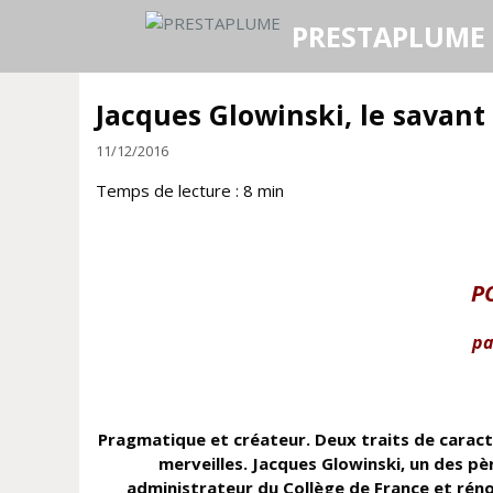
Aller
PRESTAPLUME
au
contenu
Jacques Glowinski, le sava
11/12/2016
Temps de lecture :
8
min
P
pa
Pragmatique et créateur. Deux traits de caractè
merveilles. Jacques Glowinski, un des p
administrateur du Collège de France et rénov