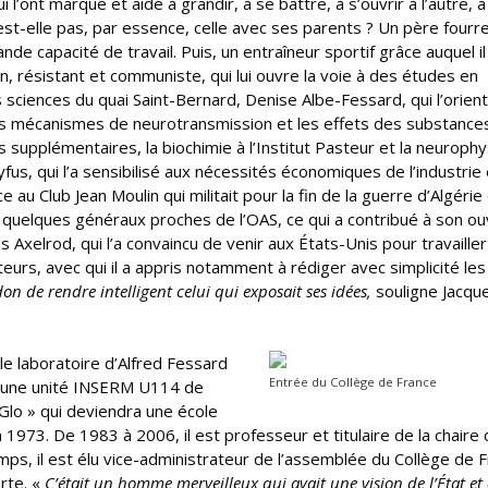
l’ont marqué et aidé à grandir, à se battre, à s’ouvrir à l’autre, à
est-elle pas, par essence, celle avec ses parents ? Un père fourr
grande capacité de travail. Puis, un entraîneur sportif grâce auquel il
n, résistant et communiste, qui lui ouvre la voie à des études en
sciences du quai Saint-Bernard, Denise Albe-Fessard, qui l’orien
es mécanismes de neurotransmission et les effets des substance
s supplémentaires, la biochimie à l’Institut Pasteur et la neurophy
fus, qui l’a sensibilisé aux nécessités économiques de l’industrie 
au Club Jean Moulin qui militait pour la fin de la guerre d’Algérie 
r quelques généraux proches de l’OAS, ce qui a contribué à son o
us Axelrod, qui l’a convaincu de venir aux États-Unis pour travaille
urs, avec qui il a appris notamment à rédiger avec simplicité les
on de rendre intelligent celui qui exposait ses idées,
souligne Jacqu
 le laboratoire d’Alfred Fessard
Entrée du Collège de France
 d’une unité INSERM U114 de
Glo » qui deviendra une école
n 1973. De 1983 à 2006, il est professeur et titulaire de la chaire
s, il est élu vice-administrateur de l’assemblée du Collège de 
rte. «
C’était un homme merveilleux qui avait une vision de l’État et