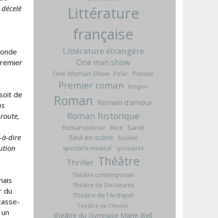
Littérature
l décelé
française
Littérature étrangère
 monde
One man show
premier
One Woman Show
Policier
Polar
Premier roman
Religion
soit de
Roman
Roman d'amour
us
Roman historique
 route,
Roman policier
Santé
Récit
-à-dire
Seul-en-scène
Société
ution
spectacle musical
Spiritualité
Théâtre
Thriller
Théâtre contemporain
mais
Théâtre de Dix Heures
r du
Théâtre de l'Archipel
 casse-
Théâtre de l'Atelier
 un
théâtre du Gymnase Marie-Bell