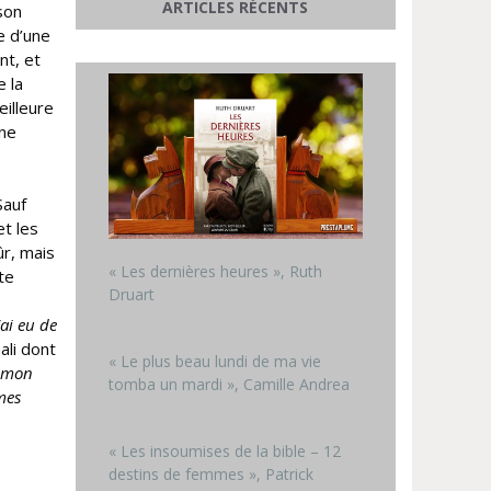
ARTICLES RÉCENTS
son
e d’une
nt, et
 la
eilleure
une
Sauf
et les
ûr, mais
« Les dernières heures », Ruth
te
Druart
’ai eu de
ali dont
« Le plus beau lundi de ma vie
r mon
tomba un mardi », Camille Andrea
 mes
« Les insoumises de la bible – 12
destins de femmes », Patrick