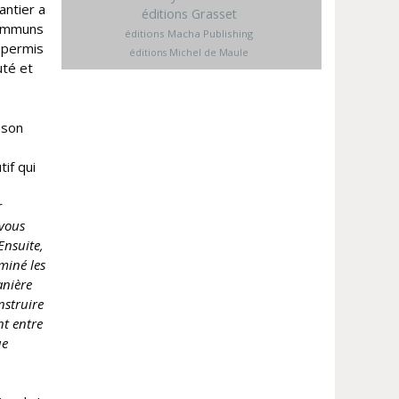
antier a
éditions Grasset
communs
éditions Macha Publishing
t permis
éditions Michel de Maule
uté et
 son
if qui
r
 vous
Ensuite,
rminé les
anière
nstruire
nt entre
ue