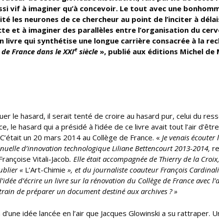
ssi vif à imaginer qu’à concevoir. Le tout avec une bonhom
té les neurones de ce chercheur au point de l’inciter à délai
te et à imaginer des parallèles entre l’organisation du cer
un livre qui synthétise une longue carrière
consacrée à la re
e
e de France dans le XXI
siècle
», publié aux éditions Michel de
r le hasard, il serait tenté de croire au hasard pur, celui du res
 le hasard qui a présidé à l’idée de ce livre avait tout l’air d’êt
C’était un 20 mars 2014 au Collège de France. «
Je venais écouter 
annuelle d’innovation technologique Liliane Bettencourt 2013-2014,
re
Françoise Vitali-Jacob
. Elle était accompagnée de Thierry de la Croix
ublier «
L’Art-Chimie
», et du journaliste coauteur François Cardinali
l’idée d’écrire un livre sur la rénovation du Collège de France avec l’
n train de préparer un document destiné aux archives ? »
une idée lancée en l’air que Jacques Glowinski a su rattraper. U