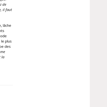
si de
 il faut
e, lâche
nts
thode
 le plus
ipe des
 me
 la