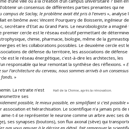
me d’une ville ou à la création d’un campus universitaire ? Bien en
 d’obtenir un consensus de différentes parties prenantes qui ne
u campus de Saclay, le problème avait été pris à l’envers
», analyse 
aillait en binôme avec Vincent Pourquery de Boisserin, ingénieur d
, secrétaire d’Etat au Grand Paris. Le neurobiologiste a imaginé 
Le premier cercle est le réseau exécutif permettant de détermine
trophysique, chimie, pharmacie, biologie, même de la gymnastiq
 synergies et les collaborations possibles. Le deuxième cercle est l
associations de défense du territoire, les associations de défense 
rcle est le réseau énergétique, c’est-à-dire les architectes, les
’un responsable qui leur remontait la synthèse des réflexions. «
E
ée sur l’architecture du cerveau, nous sommes arrivés à un consensu
s fonds.
»
emin. La retraite n’est
Hall de la Chimie, après la rénovation.
ransmettre ses
pidement possible, le mieux possible, en simplifiant si c’est possible
»
r association et hiérarchisation. Le scientifique n’a jamais pris de n
si aime-t-il se représenter le neurone comme un arbre avec ses d
lage), ses synapses (boutons), son flux axonal (sève) qui transpor
z pas vous amuser à le décrire en détail, fait remarquer
le scientif