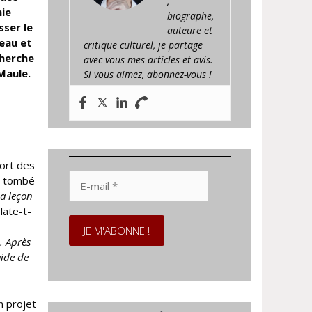
,
mie
biographe,
sser le
auteure et
veau et
critique culturel, je partage
cherche
avec vous mes articles et avis.
 Maule
.
Si vous aimez, abonnez-vous !
sort des
E-
re tombé
mail
la leçon
*
late-t-
,
. Après
aide de
n projet