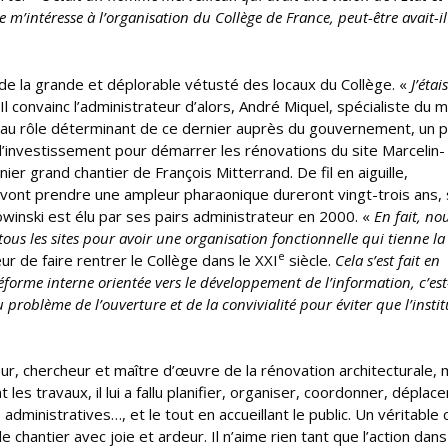
 je m’intéresse à l’organisation du Collège de France, peut-être avait-i
de la grande et déplorable vétusté des locaux du Collège. «
J’étais
Il convainc l’administrateur d’alors, André Miquel, spécialiste du
 au rôle déterminant de ce dernier auprès du gouvernement, un 
d’investissement pour démarrer les rénovations du site Marcelin-
nier grand chantier de François Mitterrand. De fil en aiguille,
 vont prendre une ampleur pharaonique dureront vingt-trois ans, 
inski est élu par ses pairs administrateur en 2000. «
En fait, no
ous les sites pour avoir une organisation fonctionnelle qui tienne la
e
ur de faire rentrer le Collège dans le XXI
siècle.
Cela s’est fait en
réforme interne orientée vers le développement de l’information, c’est
problème de l’ouverture et de la convivialité pour éviter que l’instit
eur, chercheur et maître d’œuvre de la rénovation architecturale, 
les travaux, il lui a fallu planifier, organiser, coordonner, déplace
ministratives…, et le tout en accueillant le public. Un véritable
de chantier avec joie et ardeur. Il n’aime rien tant que l’action dans