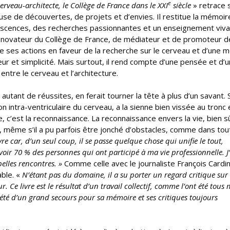
e
cerveau-architecte, le Collège de France dans le XXI
siècle
» retrace 
use de découvertes, de projets et d’envies. Il restitue la mémoir
rescences, des recherches passionnantes et un enseignement viva
rénovateur du Collège de France, de médiateur et de promoteur de
e ses actions en faveur de la recherche sur le cerveau et d’une m
ur et simplicité. Mais surtout, il rend compte d’une pensée et d’
entre le cerveau et l’architecture.
 autant de réussites, en ferait tourner la tête à plus d’un savant. 
on intra-ventriculaire du cerveau, a la sienne bien vissée au tronc 
me, c’est la reconnaissance. La reconnaissance envers la vie, bien s
s, même s’il a pu parfois être jonché d’obstacles, comme dans tou
ivre car, d’un seul coup, il se passe quelque chose qui unifie le tout,
voir 70 % des personnes qui ont participé à ma vie professionnelle. J
belles rencontres. »
Comme celle avec le journaliste François Cardin
able. «
N’étant pas du domaine, il a su porter un regard critique su
ur. Ce livre est le résultat d’un travail collectif, comme l’ont été tous
 été d’un grand secours pour sa mémoire et ses critiques toujours