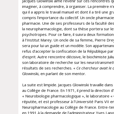
Jacques Glowinski aime revenir sur ces rencontres qui 
imaginer, à comprendre, à organiser. La première n’
qui il a appris le travail manuel et dont il a tiré une 
compris l’importance du collectif. Un oncle pharmacie
pharmacie. Une de ses professeurs de la faculté des 
la neuropharmacologie, dont sa thèse portera sur l
psychotropes. Pour ce faire, il suivra deux formation
à l’Institut Marey. Un oncle de sa femme, Pierre Drey
sera pour lui un guide et un modèle. Son appartenance 
refus d’accepter la confiscation de la République pa
d’esprit. Autre rencontre décisive, le biochimiste Juli
son laboratoire de recherche sur les neurotransmette
résultats de ses recherches. «
Ce chercheur avait le d
Glowinski, en parlant de son mentor.
La suite est limpide. Jacques Glowinski travaille dans
au Collège de France. En 1971, il prend la direction
« Neurobiologie pharmacologique », le laboratoire « 
réputée, et est professeur à l’Université Paris VII e
Neuropharmacologie au Collège de France. Entre-temp
en 1991 à la demande de l’administrateur Yves Lapo