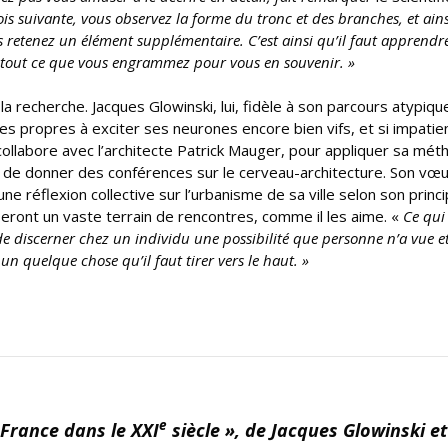
fois suivante, vous observez la forme du tronc et des branches, et ain
s retenez un élément supplémentaire. C’est ainsi qu’il faut apprendre,
ief tout ce que vous engrammez pour vous en souvenir. »
 la recherche. Jacques Glowinski, lui, fidèle à son parcours atypiqu
es propres à exciter ses neurones encore bien vifs, et si impatie
 collabore avec l’architecte Patrick Mauger, pour appliquer sa mé
ge de donner des conférences sur le cerveau-architecture. Son vœu
 une réflexion collective sur l’urbanisme de sa ville selon son princ
seront un vaste terrain de rencontres, comme il les aime. «
Ce qui
st de discerner chez un individu une possibilité que personne n’a vue et
un quelque chose qu’il faut tirer vers le haut. »
e
 France dans le XXI
siècle », de Jacques Glowinski et