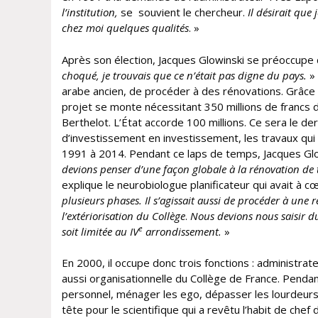
l’institution,
se souvient le chercheur.
Il désirait que
chez moi quelques qualités
. »
Après son élection, Jacques Glowinski se préoccupe 
choqué, je trouvais que ce n’était pas digne du pays.
» 
arabe ancien, de procéder à des rénovations. Grâce
projet se monte nécessitant 350 millions de francs 
Berthelot. L’État accorde 100 millions. Ce sera le der
d’investissement en investissement, les travaux qui
1991 à 2014. Pendant ce laps de temps, Jacques Glow
devions penser d’une façon globale à la rénovation de t
explique le neurobiologue planificateur qui avait à cœ
plusieurs phases.
Il s’agissait aussi de procéder à une 
l’extériorisation du Collège
.
Nous devions nous saisir du 
e
soit limitée au IV
arrondissement.
»
En 2000, il occupe donc trois fonctions : administrat
aussi organisationnelle du Collège de France. Pendant 
personnel, ménager les ego, dépasser les lourdeurs ad
tête pour le scientifique qui a revêtu l’habit de chef 