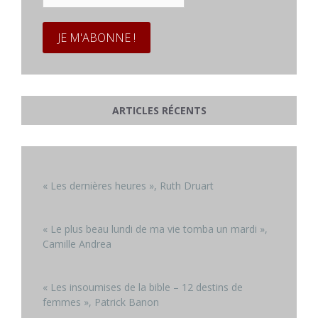
*
ARTICLES RÉCENTS
« Les dernières heures », Ruth Druart
« Le plus beau lundi de ma vie tomba un mardi »,
Camille Andrea
« Les insoumises de la bible – 12 destins de
femmes », Patrick Banon