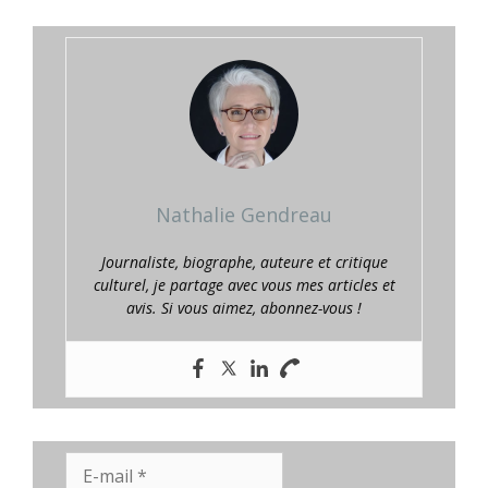
Nathalie Gendreau
Journaliste, biographe, auteure et critique
culturel, je partage avec vous mes articles et
avis. Si vous aimez, abonnez-vous !
E-
mail