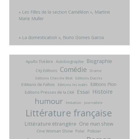
« Les Filles de la section Caméléon », Martine
Marie Muller
« La domestication », Nuno Gomes Garcia
Biographie
Apollo Théâtre
Autobiographie
Comédie
City Editions
Drame
Editions Cherche Midi
Editions Dacres
Editions Plon
Editions de Fallois
Editions les indés
Histoire
Essai
Editions Presses de la Cité
humour
Imitation
Journaliste
Littérature française
Littérature étrangère
One man show
One Woman Show
Policier
Polar