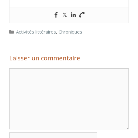
Catégories
Activités littéraires
,
Chroniques
Laisser un commentaire
Commentaire
Nom