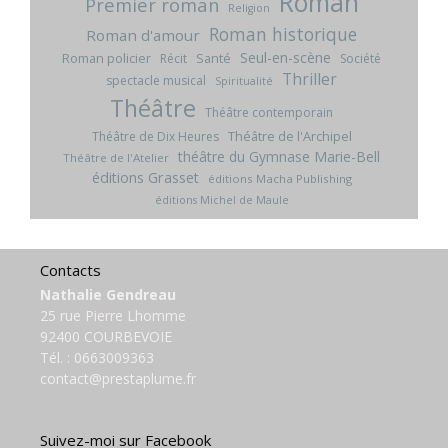
Roman
Premier roman
Religion
Roman historique
Roman d'amour
Seul-en-scène
Roman policier
Santé
Récit
Société
Thriller
spectacle musical
Spiritualité
Théâtre
Théâtre contemporain
Théâtre de l'Archipel
Théâtre de Dix Heures
théâtre du Gymnase Marie-Bell
Théâtre de l'Atelier
éditions Grasset
éditions Macha Publishing
éditions Michel de Maule
Contacts
Nathalie Gendreau
25 rue Pierre Lhomme
92400 COURBEVOIE
Tél. :
0663009363
contact@prestaplume.fr
Suivez-moi sur Facebook