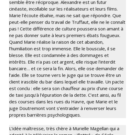
semble être réciproque. Alexandre est un futur
cinéaste, incollable sur les réalisateurs et leurs films.
Marie l’écoute ébahie, mais ne sait que répondre. Que
peut-elle penser du travail de Truffaut, elle ne le connaît
pas ! Cette différence de culture poussera son amant à
ne pas donner suite à leurs premiers ébats fougueux.
Quand Marie réalise la raison de cet abandon,
l’humiliation est trop immense. Elle le bouscule, il se
blesse. Elle est condamnée à des dommages et
intérêts. Elle n’a pas cet argent, elle risque l’interdit
bancaire… et ce sera la fin. Alors, elle ose demander de
l’aide. Elle se tourne vers le juge qui se trouve être un
client irascible du bar dans lequel elle travaille. Un pacte
est conclu : elle sera son chauffeur au prix d’une course
de taxi jusqu’à l’épuration de la dette. C’est ainsi, au fil
des courses dans les rues du Havre, que Marie et le
juge Doutremont vont s’entraider à renverser leurs
propres barrières psychologiques.
L’idée maîtresse, très chère à Murielle Magellan qui a
adapté à la télévision le roman « Illettré » de Cécile