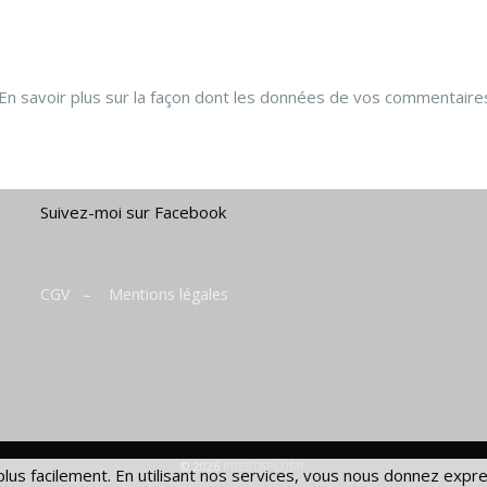
En savoir plus sur la façon dont les données de vos commentaire
Suivez-moi sur Facebook
CGV
–
Mentions légales
© 2026
PRESTAPLUME
us facilement. En utilisant nos services, vous nous donnez expr