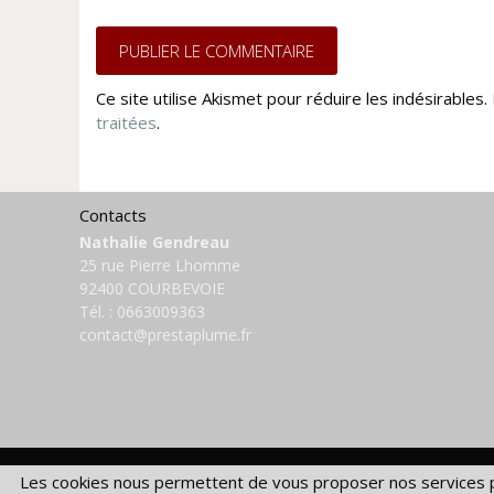
Ce site utilise Akismet pour réduire les indésirables.
traitées
.
Contacts
Nathalie Gendreau
25 rue Pierre Lhomme
92400 COURBEVOIE
Tél. :
0663009363
contact@prestaplume.fr
Les cookies nous permettent de vous proposer nos services pl