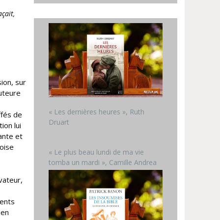
çait,
ion, sur
auteure
« Les dernières heures », Ruth
ffés de
Druart
ion lui
ante et
oise
« Le plus beau lundi de ma vie
tomba un mardi », Camille Andrea
vateur,
ments
 en