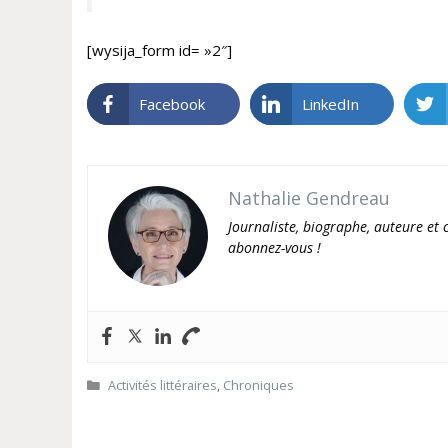
[wysija_form id= »2″]
Facebook
LinkedIn
Nathalie Gendreau
Journaliste, biographe, auteure et c
abonnez-vous !
Catégories
Activités littéraires
,
Chroniques