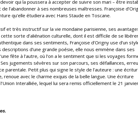
 devoir qui la poussera à accepter de suivre son mari – être insta
nt de l’abandonner à ses nombreuses maîtresses. Françoise d’Ori
einture qu’elle étudiera avec Hans Staude en Toscane.
isif et très instructif sur la vie mondaine parisienne, ses avantage
tte sorte d’aliénation culturelle, dont il est difficile de se libér
 authentique dans ses sentiments, Françoise d’Origny use d’un styl
es descriptions d’une grande poésie, elle nous emmène dans ses
d’une fête à l’autre, où l’on a le sentiment que si les voyages form
. Ses jugements sévères sur son parcours, ses défaillances, erreu
arentale. Petit plus qui signe le style de l’auteure : une écritu
e, renoue avec le charme exquis de la belle langue. Une écriture
nion Interalliée, lequel lui sera remis officiellement le 21 janvie
os.