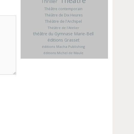
Théâtre
Thriller
Théâtre contemporain
Théâtre de Dix Heures
Théâtre de l'Archipel
Théâtre de l'Atelier
théâtre du Gymnase Marie-Bell
éditions Grasset
éditions Macha Publishing
éditions Michel de Maule