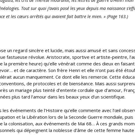
’Augusta, les cris de Thérèse mourante, les lettres de guerre d’Henri mon
énéalogies. Tout sur quoi j’avais posé les yeux depuis ma naissance s’effa
nce et les cœurs arrêtés qui avaient fait battre le mien.
» (Page 163.)
ose un regard sincère et lucide, mais aussi amusé et sans concess
ue fastueuse révolue. Aristocrate, sportive et artiste-peintre, l’
 de la première heure) qu’elle vénérait comme des dieux en faisant
evoir… et de caractère. Son frère Henri et elle n’ont pas été étou
tolérait aucun manquement. Ce dont elle les remercie. Cette éducat
e conventions, de protocoles et de bienséance. Mais aussi surpren
s un mariage plus teinté d’entente cordiale que d’amour, Franç
ées plus tard l’amour dans les beaux yeux d’un scientifique.
 les événements de l’Histoire qu’elle commente avec l’œil obser
cupation et la Libération lors de la Seconde Guerre mondiale, puis
ntre la colonisation, aux événements de Mai 68… À ces grands mo
sonnels qui dépeignent la noblesse d’âme de cette femme haute