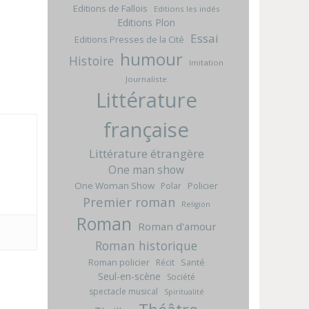
Editions de Fallois
Editions les indés
Editions Plon
Essai
Editions Presses de la Cité
humour
Histoire
Imitation
Journaliste
Littérature
française
Littérature étrangère
One man show
One Woman Show
Policier
Polar
Premier roman
Religion
Roman
Roman d'amour
Roman historique
Roman policier
Santé
Récit
Seul-en-scène
Société
spectacle musical
Spiritualité