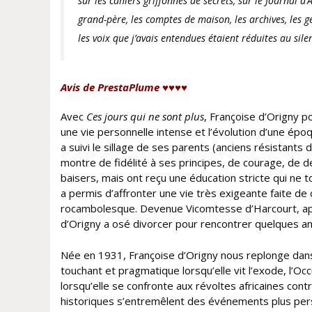
sur les cahiers griffonnés de secrets, sur le Journal d
grand-père, les comptes de maison, les archives, les g
les voix que j’avais entendues étaient réduites au sile
Avis de PrestaPlume ♥♥♥♥
Avec
Ces jours qui ne sont plus
, Françoise d’Origny p
une vie personnelle intense et l’évolution d’une époq
a suivi le sillage de ses parents (anciens résistants
montre de fidélité à ses principes, de courage, de d
baisers, mais ont reçu une éducation stricte qui ne 
a permis d’affronter une vie très exigeante faite d
rocambolesque. Devenue Vicomtesse d’Harcourt, aprè
d’Origny a osé divorcer pour rencontrer quelques ann
Née en 1931, Françoise d’Origny nous replonge dans
touchant et pragmatique lorsqu’elle vit l’exode, l’Oc
lorsqu’elle se confronte aux révoltes africaines co
historiques s’entremêlent des événements plus per