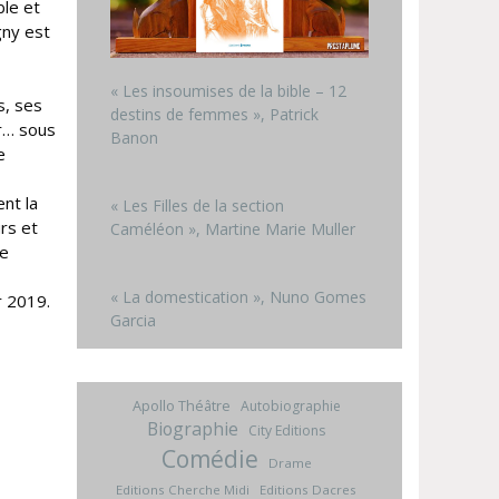
ble et
gny est
« Les insoumises de la bible – 12
s, ses
destins de femmes », Patrick
er… sous
Banon
e
ent la
« Les Filles de la section
rs et
Caméléon », Martine Marie Muller
re
« La domestication », Nuno Gomes
r 2019.
Garcia
Apollo Théâtre
Autobiographie
Biographie
City Editions
Comédie
Drame
Editions Cherche Midi
Editions Dacres