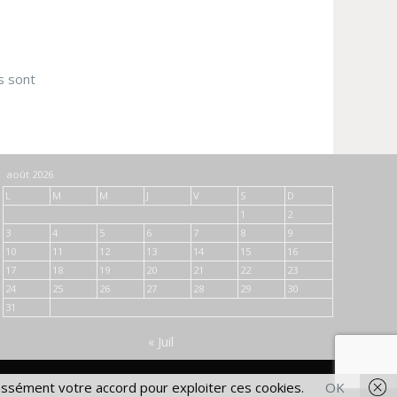
s sont
août 2026
L
M
M
J
V
S
D
1
2
3
4
5
6
7
8
9
10
11
12
13
14
15
16
17
18
19
20
21
22
23
24
25
26
27
28
29
30
31
« Juil
essément votre accord pour exploiter ces cookies.
OK