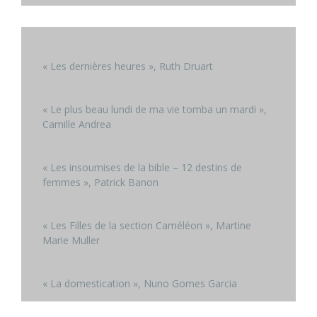
« Les dernières heures », Ruth Druart
« Le plus beau lundi de ma vie tomba un mardi »,
Camille Andrea
« Les insoumises de la bible – 12 destins de
femmes », Patrick Banon
« Les Filles de la section Caméléon », Martine
Marie Muller
« La domestication », Nuno Gomes Garcia