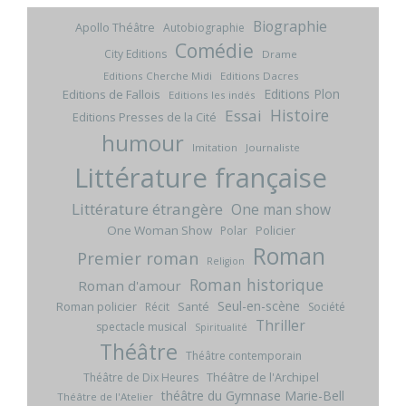
Biographie
Apollo Théâtre
Autobiographie
Comédie
City Editions
Drame
Editions Cherche Midi
Editions Dacres
Editions Plon
Editions de Fallois
Editions les indés
Histoire
Essai
Editions Presses de la Cité
humour
Imitation
Journaliste
Littérature française
Littérature étrangère
One man show
One Woman Show
Policier
Polar
Roman
Premier roman
Religion
Roman historique
Roman d'amour
Seul-en-scène
Roman policier
Santé
Récit
Société
Thriller
spectacle musical
Spiritualité
Théâtre
Théâtre contemporain
Théâtre de l'Archipel
Théâtre de Dix Heures
théâtre du Gymnase Marie-Bell
Théâtre de l'Atelier