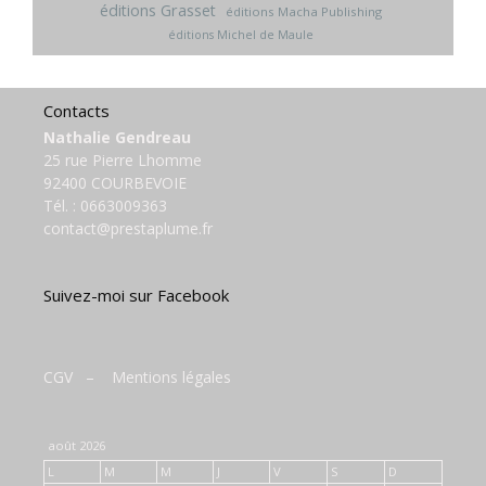
éditions Grasset
éditions Macha Publishing
éditions Michel de Maule
Contacts
Nathalie Gendreau
25 rue Pierre Lhomme
92400 COURBEVOIE
Tél. :
0663009363
contact@prestaplume.fr
Suivez-moi sur Facebook
CGV
–
Mentions légales
août 2026
L
M
M
J
V
S
D