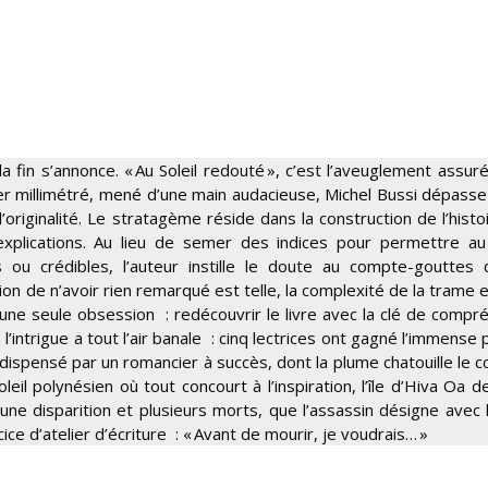
 fin s’annonce. « Au Soleil redouté », c’est l’aveuglement assuré 
ler millimétré, mené d’une main audacieuse, Michel Bussi dépasse
originalité. Le stratagème réside dans la construction de l’histoir
explications. Au lieu de semer des indices pour permettre au
 ou crédibles, l’auteur instille le doute au compte-gouttes
tion de n’avoir rien remarqué est telle, la complexité de la trame e
qu’une seule obsession : redécouvrir le livre avec la clé de compr
l’intrigue a tout l’air banale : cinq lectrices ont gagné l’immense 
 dispensé par un romancier à succès, dont la plume chatouille le 
il polynésien où tout concourt à l’inspiration, l’île d’Hiva Oa d
ne disparition et plusieurs morts, que l’assassin désigne avec 
ice d’atelier d’écriture : « Avant de mourir, je voudrais… »