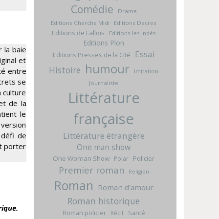
Comédie
Drame
Editions Cherche Midi
Editions Dacres
Editions de Fallois
Editions les indés
Editions Plon
 la baie
Essai
Editions Presses de la Cité
ginal et
humour
Histoire
té entre
Imitation
crets se
Journaliste
a culture
Littérature
et de la
tient le
française
 version
Littérature étrangère
 défi de
t porter
One man show
One Woman Show
Policier
Polar
Premier roman
Religion
Roman
Roman d'amour
Roman historique
rique.
Roman policier
Santé
Récit