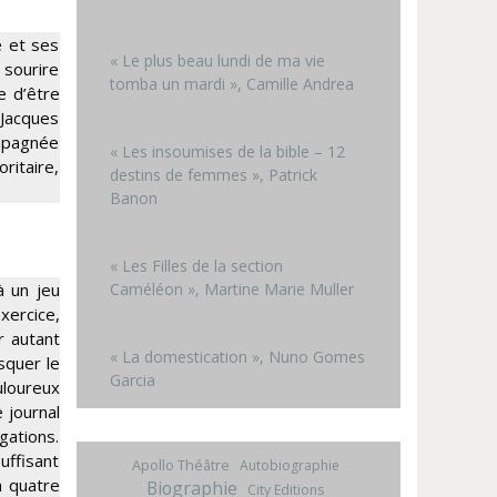
é et ses
« Le plus beau lundi de ma vie
 sourire
tomba un mardi », Camille Andrea
e d’être
 Jacques
ompagnée
« Les insoumises de la bible – 12
ritaire,
destins de femmes », Patrick
Banon
« Les Filles de la section
Caméléon », Martine Marie Muller
à un jeu
xercice,
r autant
« La domestication », Nuno Gomes
asquer le
Garcia
uloureux
 journal
gations.
uffisant
Apollo Théâtre
Autobiographie
à quatre
Biographie
City Editions