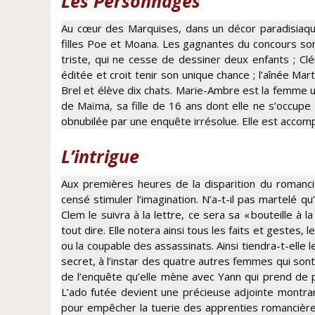
Les Personnages
Au cœur des Marquises, dans un décor paradisiaqu
filles Poe et Moana. Les gagnantes du concours sont 
triste, qui ne cesse de dessiner deux enfants ; Cl
éditée et croit tenir son unique chance ; l’aînée M
Brel et élève dix chats. Marie-Ambre est la femme u
de Maïma, sa fille de 16 ans dont elle ne s’occupe
obnubilée par une enquête irrésolue. Elle est acco
L’intrigue
Aux premières heures de la disparition du romancier
censé stimuler l’imagination. N’a-t-il pas martelé qu
Clem le suivra à la lettre, ce sera sa « bouteille à
tout dire. Elle notera ainsi tous les faits et gestes
ou la coupable des assassinats. Ainsi tiendra-t-elle 
secret, à l’instar des quatre autres femmes qui sont 
de l’enquête qu’elle mène avec Yann qui prend de p
L’ado futée devient une précieuse adjointe montrant
pour empêcher la tuerie des apprenties romancières