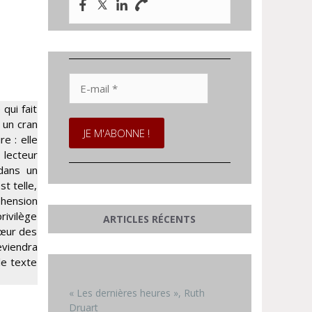
E-
mail
*
qui fait
 un cran
e : elle
 lecteur
 dans un
st telle,
éhension
privilège
ARTICLES RÉCENTS
cœur des
eviendra
le texte
« Les dernières heures », Ruth
Druart