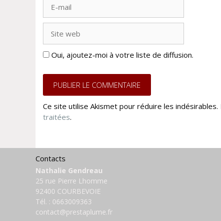
E-
mail
Site
web
Oui, ajoutez-moi à votre liste de diffusion.
Ce site utilise Akismet pour réduire les indésirables.
traitées
.
Contacts
Nathalie Gendreau
25 rue Pierre Lhomme
92400 COURBEVOIE
Tél. :
0663009363
contact@prestaplume.fr