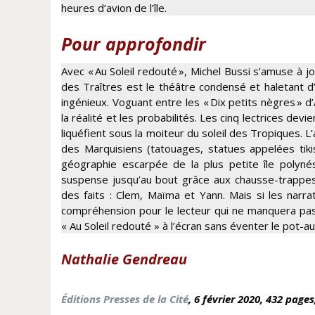
heures d’avion de l’île.
Pour approfondir
Avec « Au Soleil redouté », Michel Bussi s’amuse à jo
des Traîtres est le théâtre condensé et haletant 
ingénieux. Voguant entre les « Dix petits nègres » d’
la réalité et les probabilités. Les cinq lectrices d
liquéfient sous la moiteur du soleil des Tropiques. L’
des Marquisiens (tatouages, statues appelées tikis
géographie escarpée de la plus petite île polyné
suspense jusqu’au bout grâce aux chausse-trappes 
des faits : Clem, Maïma et Yann. Mais si les narr
compréhension pour le lecteur qui ne manquera pas d
« Au Soleil redouté » à l’écran sans éventer le pot-au
Nathalie Gendreau
Éditions Presses de la Cité
, 6 février
2020, 432 pages