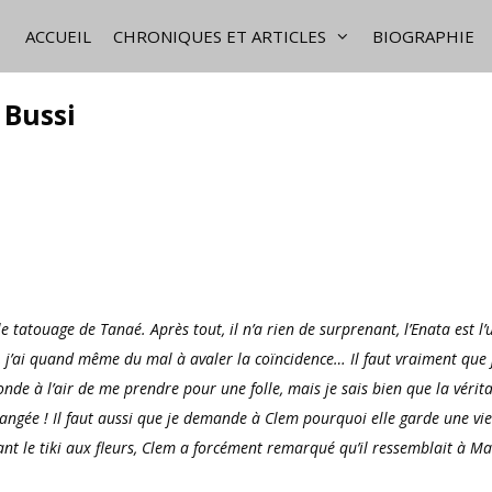
ACCUEIL
CHRONIQUES ET ARTICLES
BIOGRAPHIE
 Bussi
tatouage de Tanaé. Après tout, il n’a rien de surprenant, l’Enata est l’
 j’ai quand même du mal à avaler la coïncidence… Il faut vraiment que 
nde à l’air de me prendre pour une folle, mais je sais bien que la vérit
hangée ! Il faut aussi que je demande à Clem pourquoi elle garde une vie
ant le tiki aux fleurs, Clem a forcément remarqué qu’il ressemblait à Ma