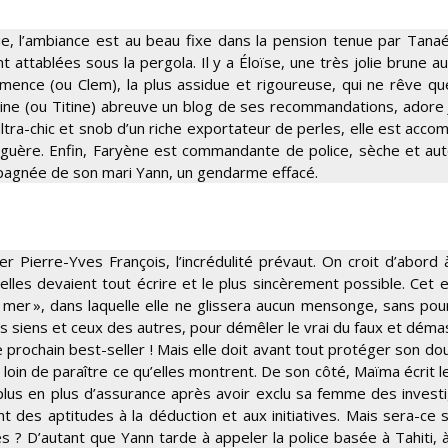
e, l’ambiance est au beau fixe dans la pension tenue par Tana
attablées sous la pergola. Il y a Éloïse, une très jolie brune au
émence (ou Clem), la plus assidue et rigoureuse, qui ne rêve qu
artine (ou Titine) abreuve un blog de ses recommandations, adore
ltra-chic et snob d’un riche exportateur de perles, elle est acc
 guère. Enfin, Faryène est commandante de police, sèche et auto
mpagnée de son mari Yann, un gendarme effacé.
 Pierre-Yves François, l’incrédulité prévaut. On croit d’abord 
’elles devaient tout écrire et le plus sincèrement possible. Cet e
 la mer », dans laquelle elle ne glissera aucun mensonge, sans pou
, les siens et ceux des autres, pour démêler le vrai du faux et dém
le prochain best-seller ! Mais elle doit avant tout protéger son do
loin de paraître ce qu’elles montrent. De son côté, Maïma écrit le
lus en plus d’assurance après avoir exclu sa femme des investi
 des aptitudes à la déduction et aux initiatives. Mais sera-ce s
 ? D’autant que Yann tarde à appeler la police basée à Tahiti, 