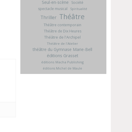
Seul-en-scène
Société
spectacle musical
Spiritualité
Théâtre
Thriller
Théâtre contemporain
Théâtre de Dix Heures
Théâtre de l'Archipel
Théâtre de l'Atelier
théâtre du Gymnase Marie-Bell
éditions Grasset
éditions Macha Publishing
éditions Michel de Maule