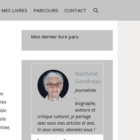
MES LIVRES
PARCOURS
CONTACT
Mon dernier livre paru
Nathalie
Gendreau
Journaliste
un
,
j’en
biographe,
auteure et
able
critique culturel, je partage
ille
avec vous mes articles et avis.
rtine,
Si vous aimez, abonnez-vous !