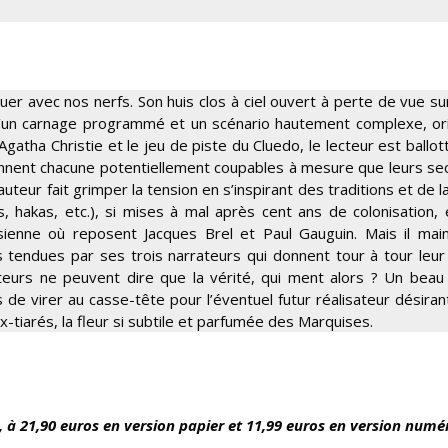
uer avec nos nerfs. Son huis clos à ciel ouvert à perte de vue sur
d’un carnage programmé et un scénario hautement complexe, ori
Agatha Christie et le jeu de piste du Cluedo, le lecteur est ballot
eviennent chacune potentiellement coupables à mesure que leurs se
auteur fait grimper la tension en s’inspirant des traditions et de l
, hakas, etc.), si mises à mal après cent ans de colonisation, 
sienne où reposent Jacques Brel et Paul Gauguin. Mais il main
tendues par ses trois narrateurs qui donnent tour à tour leur
ateurs ne peuvent dire que la vérité, qui ment alors ? Un beau
e virer au casse-tête pour l’éventuel futur réalisateur désiran
x-tiarés, la fleur si subtile et parfumée des Marquises.
, à 21,90 euros en version papier et 11,99 euros en version numé