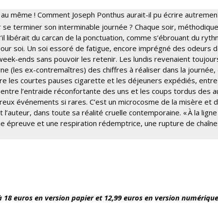
pareil au même ! Comment Joseph Ponthus aurait-il pu écrire autreme
oir se terminer son interminable journée ? Chaque soir, méthodique,
il libérait du carcan de la ponctuation, comme s’ébrouant du ryt
 pour soi. Un soi essoré de fatigue, encore imprégné des odeurs 
ek-ends sans pouvoir les retenir. Les lundis revenaient toujour
gne (les ex-contremaîtres) des chiffres à réaliser dans la journée,
ntre les courtes pauses cigarette et les déjeuners expédiés, entre
 entre l’entraide réconfortante des uns et les coups tordus des a
eureux événements si rares. C’est un microcosme de la misère et 
l’auteur, dans toute sa réalité cruelle contemporaine. « À la ligne
’une épreuve et une respiration rédemptrice, une rupture de chaîne
à 18 euros en version papier et 12,99 euros en version numérique