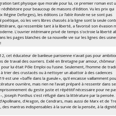
flagration tant physique que morale pour lui, ce premier roman est 
e rédhibitoire pour beaucoup de maisons d’édition. Vu les prix qui
ix Régine Deforges), les éditions
La Table Ronde
ne se sont pas
poétique, où les vers libres chassés à la ligne sont la seule cont
littéraire, qui ressemble tant à la liberté, a favorisé son évasion
moderne. L’ouvrier intérimaire privé de temps s’octroie la liberté a
dans les pages blanches de sa nouvelle vie sur les lignes des usin
!
2, cet éducateur de banlieue parisienne n’avait pas pour ambitio
ns de travail des ouvriers. Exilé en Bretagne par amour, chômeur
 pour lui était Pôle Emploi ou l’usine. Seulement, l’homme de tradi
ré à trier des crustacés ou à nettoyer un abattoir à des cadences
9 est une « baffe dans la gueule », qu’il encaisse vaillamment po
ittérature ouvrière, mais rien ne l’avait préparé à ressentir dans se
emprisonnement du geste juste et répétitif nécessaire pour ne pa
, Joseph Ponthus s’est réfugié dans la littérature par la pensée. S
s d’Apollinaire, d’Aragon, de Cendrars, mais aussi de Marx et de Tr
, des mantras indispensables à la survie de la pensée, à la dignit