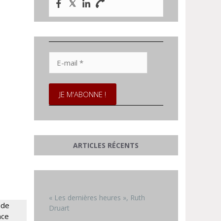
E-
mail
*
ARTICLES RÉCENTS
« Les dernières heures », Ruth
 de
Druart
nce