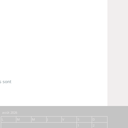
s sont
août 2026
L
M
M
J
V
S
D
1
2