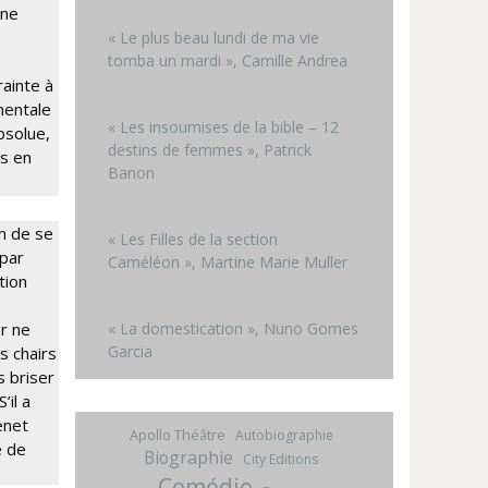
une
« Le plus beau lundi de ma vie
tomba un mardi », Camille Andrea
rainte à
 mentale
« Les insoumises de la bible – 12
bsolue,
destins de femmes », Patrick
es en
Banon
n de se
« Les Filles de la section
 par
Caméléon », Martine Marie Muller
tion
ur ne
« La domestication », Nuno Gomes
Garcia
s chairs
s briser
’il a
enet
Apollo Théâtre
Autobiographie
é de
Biographie
City Editions
Comédie