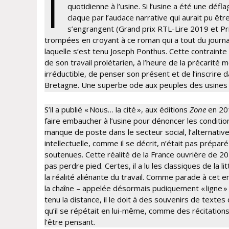
I
quotidienne à l’usine. Si l’usine a été une dé
claque par l’audace narrative qui aurait pu êtr
s’engrangent (Grand prix RTL-Lire 2019 et Pr
trompées en croyant à ce roman qui a tout du journal 
laquelle s’est tenu Joseph Ponthus. Cette contrainte 
de son travail prolétarien, à l’heure de la précarité 
irréductible, de penser son présent et de l’inscrire 
Bretagne. Une superbe ode aux peuples des usines 
S’il a publié « Nous… la cité », aux éditions
Zone
en 201
faire embaucher à l’usine pour dénoncer les conditio
manque de poste dans le secteur social, l’alternative
intellectuelle, comme il se décrit, n’était pas prépa
soutenues. Cette réalité de la France ouvrière de 201
pas perdre pied. Certes, il a lu les classiques de la l
la réalité aliénante du travail. Comme parade à cet 
la chaîne – appelée désormais pudiquement « ligne » –
tenu la distance, il le doit à des souvenirs de texte
qu’il se répétait en lui-même, comme des récitations
l’être pensant.