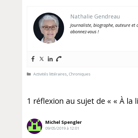
Nathalie Gendreau
Journaliste, biographe, auteure et c
abonnez-vous !
Catégories
Activités littéraires
,
Chroniques
1 réflexion au sujet de « « À la 
Michel Spengler
09/05/2019 à 12:01