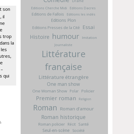
Drame
Editions Cherche Midi
Editions Dacres
nt son
Editions de Fallois
Editions les indés
 il
Editions Plon
hme
Essai
Editions Presses de la Cité
de
humour
Histoire
s trop
Imitation
 dans la
Journaliste
 les
Littérature
utres,
de
française
 –
s qui
Littérature étrangère
One man show
One Woman Show
Policier
Polar
Premier roman
Religion
Roman
Roman d'amour
Roman historique
.
Roman policier
Santé
Récit
Seul-en-scène
Société