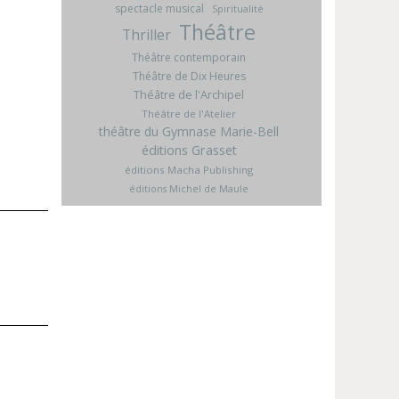
spectacle musical
Spiritualité
Théâtre
Thriller
Théâtre contemporain
Théâtre de Dix Heures
Théâtre de l'Archipel
Théâtre de l'Atelier
théâtre du Gymnase Marie-Bell
éditions Grasset
éditions Macha Publishing
éditions Michel de Maule