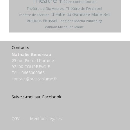
Théâtre
Théâtre contemporain
Théâtre de l'Archipel
Théâtre de Dix Heures
théâtre du Gymnase Marie-Bell
Théâtre de l'Atelier
éditions Grasset
éditions Macha Publishing
éditions Michel de Maule
Contacts
Nathalie Gendreau
25 rue Pierre Lhomme
92400 COURBEVOIE
Tél. :
0663009363
contact@prestaplume.fr
Suivez-moi sur Facebook
CGV
–
Mentions légales