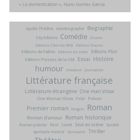
« La domestication », Nuno Gomes Garcia
Biographie
Apollo Théâtre
Autobiographie
Comédie
City Editions
Drame
Editions Cherche Midi
Editions Dacres
Editions Plon
Editions de Fallois
Editions les indés
Histoire
Essai
Editions Presses de la Cité
humour
Imitation
Journaliste
Littérature française
Littérature étrangère
One man show
One Woman Show
Policier
Polar
Roman
Premier roman
Religion
Roman historique
Roman d'amour
Seul-en-scène
Roman policier
Santé
Récit
Société
Thriller
spectacle musical
Spiritualité