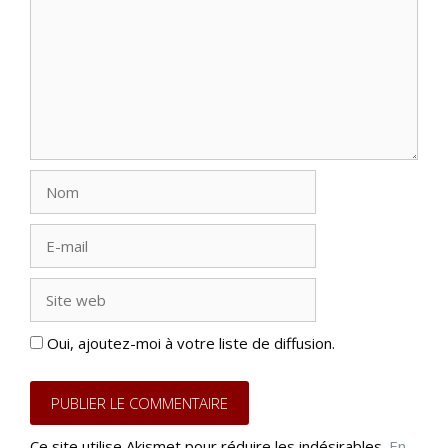
Nom
E-
mail
Site
web
Oui, ajoutez-moi à votre liste de diffusion.
Ce site utilise Akismet pour réduire les indésirables.
En