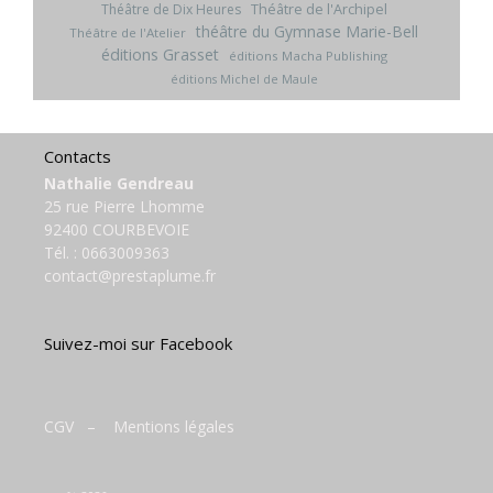
Théâtre de l'Archipel
Théâtre de Dix Heures
théâtre du Gymnase Marie-Bell
Théâtre de l'Atelier
éditions Grasset
éditions Macha Publishing
éditions Michel de Maule
Contacts
Nathalie Gendreau
25 rue Pierre Lhomme
92400 COURBEVOIE
Tél. :
0663009363
contact@prestaplume.fr
Suivez-moi sur Facebook
CGV
–
Mentions légales