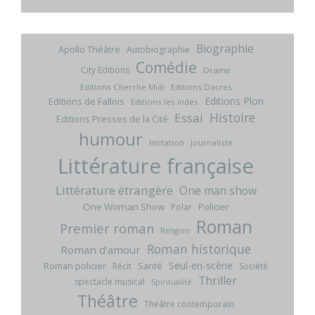
Biographie
Apollo Théâtre
Autobiographie
Comédie
City Editions
Drame
Editions Cherche Midi
Editions Dacres
Editions Plon
Editions de Fallois
Editions les indés
Histoire
Essai
Editions Presses de la Cité
humour
Imitation
Journaliste
Littérature française
Littérature étrangère
One man show
One Woman Show
Policier
Polar
Roman
Premier roman
Religion
Roman historique
Roman d'amour
Seul-en-scène
Roman policier
Santé
Récit
Société
Thriller
spectacle musical
Spiritualité
Théâtre
Théâtre contemporain