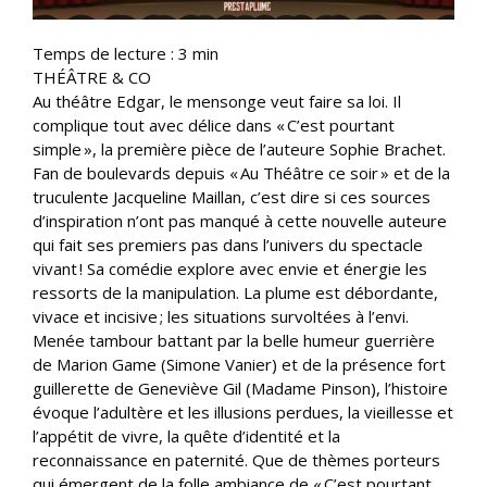
Temps de lecture :
3
min
THÉÂTRE & CO
Au théâtre Edgar, le mensonge veut faire sa loi. Il
complique tout avec délice dans « C’est pourtant
simple », la première pièce de l’auteure Sophie Brachet.
Fan de boulevards depuis « Au Théâtre ce soir » et de la
truculente Jacqueline Maillan, c’est dire si ces sources
d’inspiration n’ont pas manqué à cette nouvelle auteure
qui fait ses premiers pas dans l’univers du spectacle
vivant ! Sa comédie explore avec envie et énergie les
ressorts de la manipulation. La plume est débordante,
vivace et incisive ; les situations survoltées à l’envi.
Menée tambour battant par la belle humeur guerrière
de Marion Game (Simone Vanier) et de la présence fort
guillerette de Geneviève Gil (Madame Pinson), l’histoire
évoque l’adultère et les illusions perdues, la vieillesse et
l’appétit de vivre, la quête d’identité et la
reconnaissance en paternité. Que de thèmes porteurs
qui émergent de la folle ambiance de « C’est pourtant