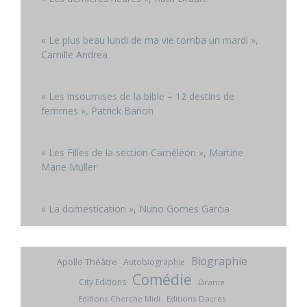
« Le plus beau lundi de ma vie tomba un mardi »,
Camille Andrea
« Les insoumises de la bible – 12 destins de
femmes », Patrick Banon
« Les Filles de la section Caméléon », Martine
Marie Muller
« La domestication », Nuno Gomes Garcia
Biographie
Apollo Théâtre
Autobiographie
Comédie
City Editions
Drame
Editions Cherche Midi
Editions Dacres