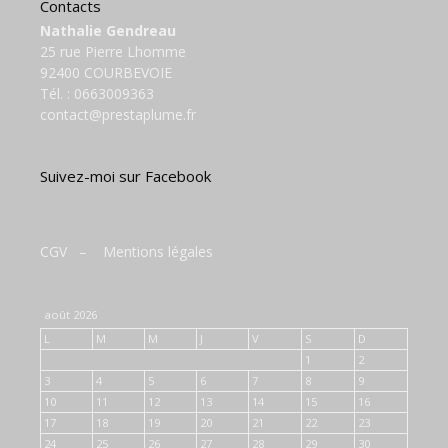
Contacts
Nathalie Gendreau
25 rue Pierre Lhomme
92400 COURBEVOIE
Tél. :
0663009363
contact@prestaplume.fr
Suivez-moi sur Facebook
CGV
–
Mentions légales
août 2026
L
M
M
J
V
S
D
1
2
3
4
5
6
7
8
9
10
11
12
13
14
15
16
17
18
19
20
21
22
23
24
25
26
27
28
29
30