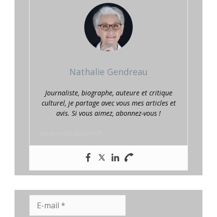
Nathalie Gendreau
Journaliste, biographe, auteure et critique
culturel, je partage avec vous mes articles et
avis. Si vous aimez, abonnez-vous !
www.prestaplume.fr
E-
mail