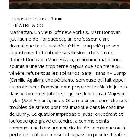
Temps de lecture :
3
min
THÉÂTRE & CO
Manhattan. Un vieux loft new-yorkais. Matt Donovan
(Guillaume de Tonquédec), un professeur d’art
dramatique tout aussi défraîchi et craquelé que son
appartement et qui noie ses illusions dans l’alcool.
Robert Donovan (Marc Fayet), un homme mal marié,
soumis à une vie trop terne depuis que son frère qu’il
vénère refuse tous les scénarios. Sara « sans h » Bump
(Camille Aguilar), une pétulante serveuse qui fait appel
au professeur Donovan pour préparer le rôle de Juliette
dans « Roméo et Juliette », qui se donnera au Majestic.
Tyler (Axel Auriant), un ex-GI au cœur pur qui cache ses
troubles de stress post-traumatique dans le costume
de Bunny. Ce quatuor improbable, aussi exubérant et
loufoque que grave et tendre, a comme points
communs une blessure non cicatrisée, le manque ou la
perte de confiance en soi et la passion pour le théâtre.