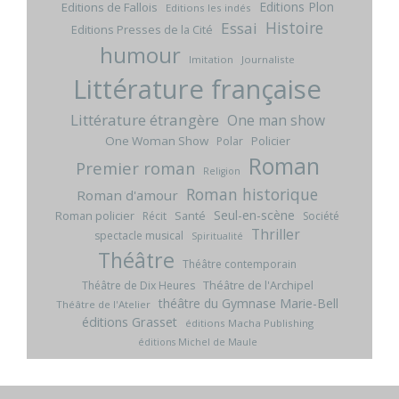
Editions Plon
Editions de Fallois
Editions les indés
Histoire
Essai
Editions Presses de la Cité
humour
Imitation
Journaliste
Littérature française
Littérature étrangère
One man show
One Woman Show
Policier
Polar
Roman
Premier roman
Religion
Roman historique
Roman d'amour
Seul-en-scène
Roman policier
Santé
Récit
Société
Thriller
spectacle musical
Spiritualité
Théâtre
Théâtre contemporain
Théâtre de l'Archipel
Théâtre de Dix Heures
théâtre du Gymnase Marie-Bell
Théâtre de l'Atelier
éditions Grasset
éditions Macha Publishing
éditions Michel de Maule