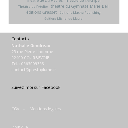
Théâtre de l'Archipel
Théâtre de Dix Heures
théâtre du Gymnase Marie-Bell
Théâtre de l'Atelier
éditions Grasset
éditions Macha Publishing
éditions Michel de Maule
Contacts
Nathalie Gendreau
25 rue Pierre Lhomme
92400 COURBEVOIE
Tél. :
0663009363
contact@prestaplume.fr
Suivez-moi sur Facebook
CGV
–
Mentions légales
août 2026