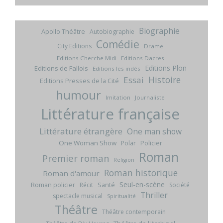
Biographie
Apollo Théâtre
Autobiographie
Comédie
City Editions
Drame
Editions Cherche Midi
Editions Dacres
Editions Plon
Editions de Fallois
Editions les indés
Histoire
Essai
Editions Presses de la Cité
humour
Imitation
Journaliste
Littérature française
Littérature étrangère
One man show
One Woman Show
Policier
Polar
Roman
Premier roman
Religion
Roman historique
Roman d'amour
Seul-en-scène
Roman policier
Santé
Récit
Société
Thriller
spectacle musical
Spiritualité
Théâtre
Théâtre contemporain