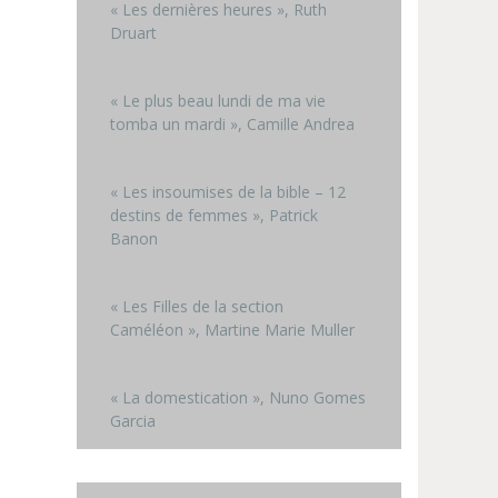
« Les dernières heures », Ruth
Druart
« Le plus beau lundi de ma vie
tomba un mardi », Camille Andrea
« Les insoumises de la bible – 12
destins de femmes », Patrick
Banon
« Les Filles de la section
Caméléon », Martine Marie Muller
« La domestication », Nuno Gomes
Garcia