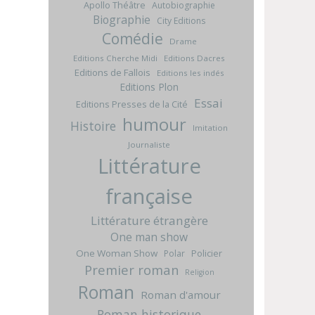
Apollo Théâtre
Autobiographie
Biographie
City Editions
Comédie
Drame
Editions Cherche Midi
Editions Dacres
Editions de Fallois
Editions les indés
Editions Plon
Essai
Editions Presses de la Cité
humour
Histoire
Imitation
Journaliste
Littérature
française
Littérature étrangère
One man show
One Woman Show
Policier
Polar
Premier roman
Religion
Roman
Roman d'amour
Roman historique