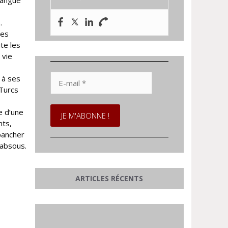
langue
.
les
te les
 vie
E-
 à ses
mail
Turcs
*
e d’une
nts,
épancher
 absous.
ARTICLES RÉCENTS