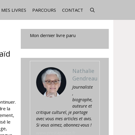
MES LIVRES
PARCOURS
CONTACT
Mon dernier livre paru
Saïd
Nathalie
Gendreau
Journaliste
,
biographe,
ontinuer.
auteure et
re la
critique culturel, je partage
rement,
avec vous mes articles et avis.
isé le
Si vous aimez, abonnez-vous !
age,
www.prestaplume.fr