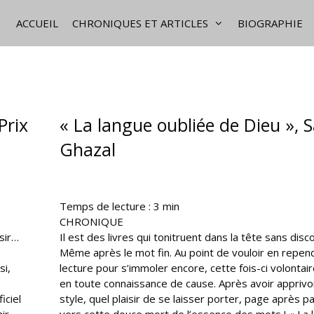
ACCUEIL
CHRONIQUES ET ARTICLES
BIOGRAPHIE
Prix
« La langue oubliée de Dieu », 
Ghazal
Temps de lecture :
3
min
CHRONIQUE
sir…
Il est des livres qui tonitruent dans la tête sans disc
Même après le mot fin. Au point de vouloir en repend
si,
lecture pour s’immoler encore, cette fois-ci volontai
en toute connaissance de cause. Après avoir apprivo
iciel
style, quel plaisir de se laisser porter, page après p