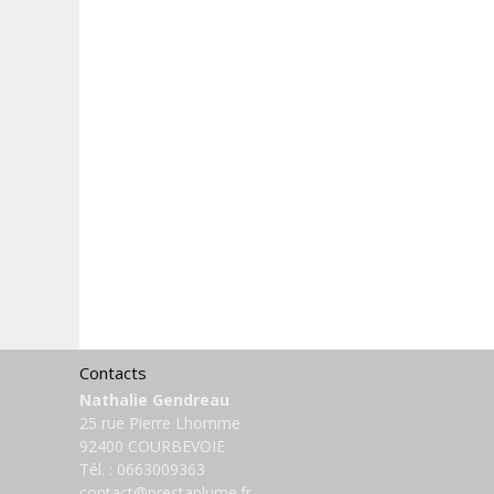
Contacts
Nathalie Gendreau
25 rue Pierre Lhomme
92400 COURBEVOIE
Tél. :
0663009363
contact@prestaplume.fr