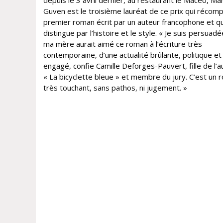
depuis le 3 avril dernier, au restaurant le Macéo, Mah
Guven est le troisième lauréat de ce prix qui récom
premier roman écrit par un auteur francophone et qu
distingue par l’histoire et le style. « Je suis persuad
ma mère aurait aimé ce roman à l’écriture très
contemporaine, d’une actualité brûlante, politique et
engagé, confie Camille Deforges-Pauvert, fille de l’
« La bicyclette bleue » et membre du jury. C’est un
très touchant, sans pathos, ni jugement. »