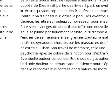
ir
vers cette douce mort de l’essence des mots ! « La 
pense un
oubliée de Dieu » fait partie des livres à part, un ovni
i se
littéraire qui vient repousser les frontières des mots
ée que
L’auteur Saïd Ghazal leur étrille la peau, les éventre, 
dépèce, les étire au rouleau compresseur pour ensui
 très
faire siens, vierges de sens. Il leur offre une nouvelle
auteur de
sous sa plume poétiquement réaliste, qu’il trempe à
 roman
l’encrier de sa mémoire ensanglantée. L’auteur a mal
ancêtres syriaques, chassés par les massacres des 
et exilés au Liban. Son travail de mémoire, telle une
psychothérapie, se colore de la fiction pour s’extrair
éventuelle pudeur censoriale. Entre ses doigts patie
l’indicible douleur se débarricade du silence pour s’
dans le réconfort d’un confessionnal saturé de mots