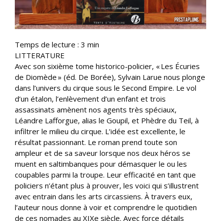
Temps de lecture :
3
min
LITTERATURE
Avec son sixième tome historico-policier, « Les Écuries
de Diomède » (éd. De Borée), Sylvain Larue nous plonge
dans l’univers du cirque sous le Second Empire. Le vol
d’un étalon, l’enlèvement d’un enfant et trois
assassinats amènent nos agents très spéciaux,
Léandre Lafforgue, alias le Goupil, et Phèdre du Teil, à
infiltrer le milieu du cirque. L’idée est excellente, le
résultat passionnant. Le roman prend toute son
ampleur et de sa saveur lorsque nos deux héros se
muent en saltimbanques pour démasquer le ou les
coupables parmi la troupe. Leur efficacité en tant que
policiers n’étant plus à prouver, les voici qui s’illustrent
avec entrain dans les arts circassiens. À travers eux,
l’auteur nous donne à voir et comprendre le quotidien
de ces nomades au XIXe siècle. Avec force détails