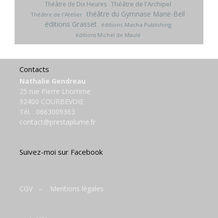
Théâtre de l'Archipel
Théâtre de Dix Heures
théâtre du Gymnase Marie-Bell
Théâtre de l'Atelier
éditions Grasset
éditions Macha Publishing
éditions Michel de Maule
Contacts
Nathalie Gendreau
25 rue Pierre Lhomme
92400 COURBEVOIE
Tél. :
0663009363
contact@prestaplume.fr
Suivez-moi sur Facebook
CGV
–
Mentions légales