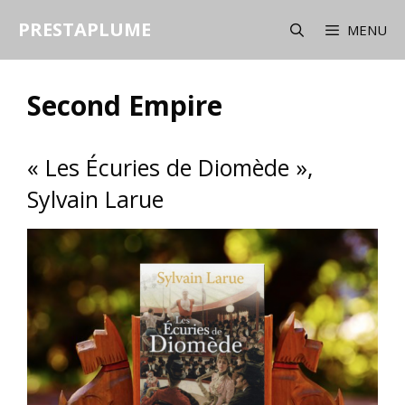
Aller
PRESTAPLUME
au
MENU
contenu
Second Empire
« Les Écuries de Diomède »,
Sylvain Larue