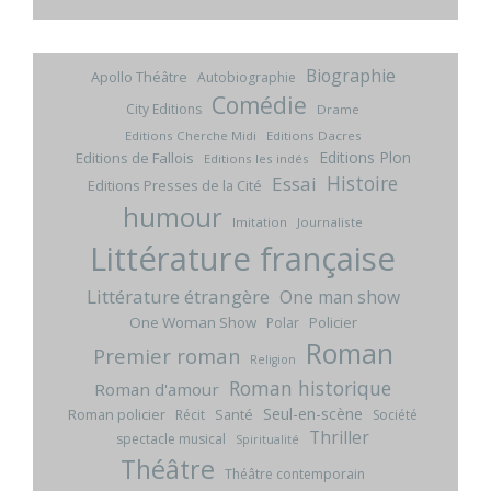
Biographie
Apollo Théâtre
Autobiographie
Comédie
City Editions
Drame
Editions Cherche Midi
Editions Dacres
Editions Plon
Editions de Fallois
Editions les indés
Histoire
Essai
Editions Presses de la Cité
humour
Imitation
Journaliste
Littérature française
Littérature étrangère
One man show
One Woman Show
Policier
Polar
Roman
Premier roman
Religion
Roman historique
Roman d'amour
Seul-en-scène
Roman policier
Santé
Récit
Société
Thriller
spectacle musical
Spiritualité
Théâtre
Théâtre contemporain