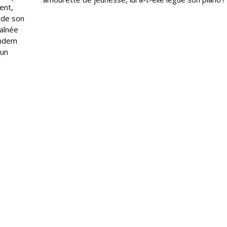
ent,
 de son
haînée
andem
 un