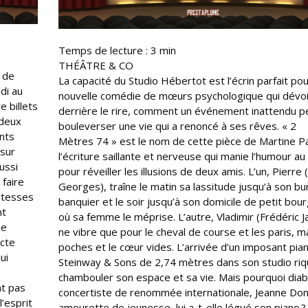
Temps de lecture :
3
min
THÉÂTRE & CO
r de
La capacité du Studio Hébertot est l’écrin parfait po
di au
nouvelle comédie de mœurs psychologique qui dévoi
e billets
derrière le rire, comment un événement inattendu p
 deux
bouleverser une vie qui a renoncé à ses rêves. « 2
nts
Mètres 74 » est le nom de cette pièce de Martine Pai
,sur
l’écriture saillante et nerveuse qui manie l’humour au
ussi
pour réveiller les illusions de deux amis. L’un, Pierre 
 faire
Georges), traîne le matin sa lassitude jusqu’à son b
litesses
banquier et le soir jusqu’à son domicile de petit bou
nt
où sa femme le méprise. L’autre, Vladimir (Frédéric J
ie
ne vibre que pour le cheval de course et les paris, ma
ecte
poches et le cœur vides. L’arrivée d’un imposant pia
ui
Steinway & Sons de 2,74 mètres dans son studio riqu
chambouler son espace et sa vie. Mais pourquoi diabl
nt pas
concertiste de renommée internationale, Jeanne Don
l’esprit
amourette de jeunesse, lui a-t-elle légué son piano ?