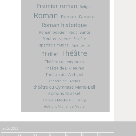
Premier roman
Religion
Roman
Roman d'amour
Roman historique
Roman policier
Santé
Récit
Seul-en-scène
Société
spectacle musical
Spiritualité
Théâtre
Thriller
Théâtre contemporain
Théâtre de Dix Heures
Théâtre de l'Archipel
Théâtre de l'Atelier
théâtre du Gymnase Marie-Bell
éditions Grasset
éditions Macha Publishing
éditions Michel de Maule
août 2026
L
M
M
J
V
S
D