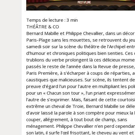
Temps de lecture :
3
min
THÉÂTRE & CO
Bernard Mabille et Philippe Chevallier, dans un déco
Paris-Plage sans les mouettes, se retrouvent du jeu
samedi soir sur la scène du théâtre de l’Archipel entr
d’humour et chroniques politiques bien senties. Ces
trublions du verbe prolongent là ces délicieux mome
passés le reste de l’année dans la Revue de presse
Paris Première, à s’écharper à coups de réparties, a
caustiques que malicieuses. Sur scène, ils tentent de
preuve d’égard l’un pour l’autre en multipliant les po
pour un « Chacun son tour », l’un priant expresséme
l’autre de s’exprimer. Mais, faisant de cette courtois
extrême un cheval de Troie, Bernard Mabille se dél
d’avoir laissé la parole à son compère pour mieux la l
couper, allégrement, à tout bout de champ, sans
ménagement. Philippe Chevallier n’en perd cependa
son latin, il surfe l’œil frisottant, le cheveu au vent et 