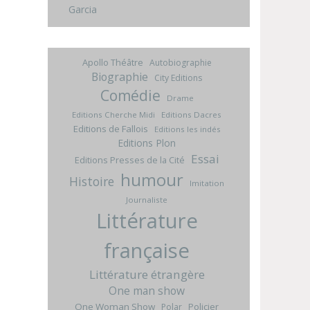
Garcia
Apollo Théâtre
Autobiographie
Biographie
City Editions
Comédie
Drame
Editions Cherche Midi
Editions Dacres
Editions de Fallois
Editions les indés
Editions Plon
Essai
Editions Presses de la Cité
humour
Histoire
Imitation
Journaliste
Littérature
française
Littérature étrangère
One man show
One Woman Show
Policier
Polar