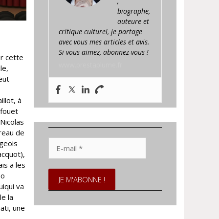
,
biographe,
auteure et
critique culturel, je partage
avec vous mes articles et avis.
Si vous aimez, abonnez-vous !
ur cette
www.prestaplume.fr
le,
eut
llot, à
 fouet
(Nicolas
ureau de
E-
rgeois
mail
acquot),
*
is a les
no
iqui va
e la
ati, une