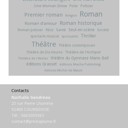
One Woman Show
Policier
Polar
Roman
Premier roman
Religion
Roman historique
Roman d'amour
Seul-en-scène
Roman policier
Santé
Récit
Société
Thriller
spectacle musical
Spiritualité
Théâtre
Théâtre contemporain
Théâtre de l'Archipel
Théâtre de Dix Heures
théâtre du Gymnase Marie-Bell
Théâtre de l'Atelier
éditions Grasset
éditions Macha Publishing
éditions Michel de Maule
Contacts
Nathalie Gendreau
25 rue Pierre Lhomme
92400 COURBEVOIE
Tél. :
0663009363
contact@prestaplume.fr