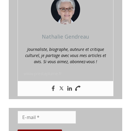
Nathalie Gendreau
Journaliste, biographe, auteure et critique
culturel, je partage avec vous mes articles et
avis. Si vous aimez, abonnez-vous !
www.prestaplume.fr
E-
mail
*