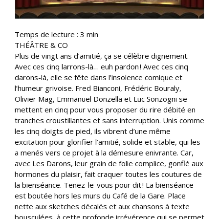
Temps de lecture :
3
min
THÉÂTRE & CO
Plus de vingt ans d’amitié, ça se célèbre dignement.
Avec ces cinq larrons-là… euh pardon ! Avec ces cinq
darons-là, elle se fête dans l’insolence comique et
l’humeur grivoise. Fred Bianconi, Frédéric Bouraly,
Olivier Mag, Emmanuel Donzella et Luc Sonzogni se
mettent en cinq pour vous proposer du rire débité en
tranches croustillantes et sans interruption. Unis comme
les cinq doigts de pied, ils vibrent d’une même
excitation pour glorifier l’amitié, solide et stable, qui les
a menés vers ce projet à la démesure enivrante. Car,
avec Les Darons, leur grain de folie complice, gonflé aux
hormones du plaisir, fait craquer toutes les coutures de
la bienséance. Tenez-le-vous pour dit ! La bienséance
est boutée hors les murs du Café de la Gare. Place
nette aux sketches décalés et aux chansons à texte
bousculées, à cette profonde irrévérence qui se permet