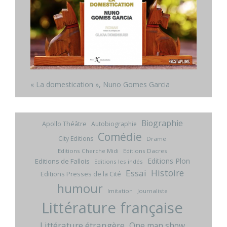
« La domestication », Nuno Gomes Garcia
Biographie
Apollo Théâtre
Autobiographie
Comédie
City Editions
Drame
Editions Cherche Midi
Editions Dacres
Editions Plon
Editions de Fallois
Editions les indés
Histoire
Essai
Editions Presses de la Cité
humour
Imitation
Journaliste
Littérature française
Littérature étrangère
One man show