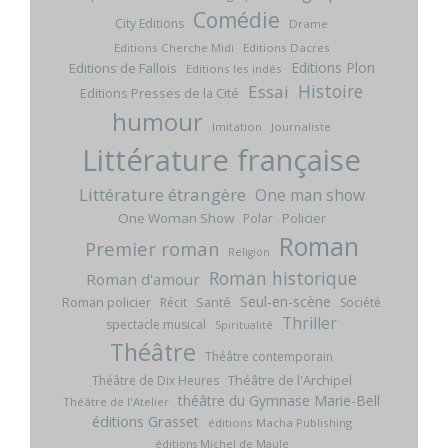
Comédie
City Editions
Drame
Editions Cherche Midi
Editions Dacres
Editions Plon
Editions de Fallois
Editions les indés
Histoire
Essai
Editions Presses de la Cité
humour
Imitation
Journaliste
Littérature française
Littérature étrangère
One man show
One Woman Show
Policier
Polar
Roman
Premier roman
Religion
Roman historique
Roman d'amour
Seul-en-scène
Roman policier
Santé
Récit
Société
Thriller
spectacle musical
Spiritualité
Théâtre
Théâtre contemporain
Théâtre de l'Archipel
Théâtre de Dix Heures
théâtre du Gymnase Marie-Bell
Théâtre de l'Atelier
éditions Grasset
éditions Macha Publishing
éditions Michel de Maule