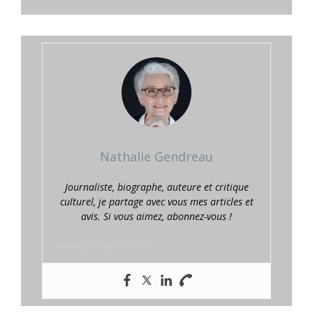
Nathalie Gendreau
Journaliste, biographe, auteure et critique
culturel, je partage avec vous mes articles et
avis. Si vous aimez, abonnez-vous !
www.prestaplume.fr