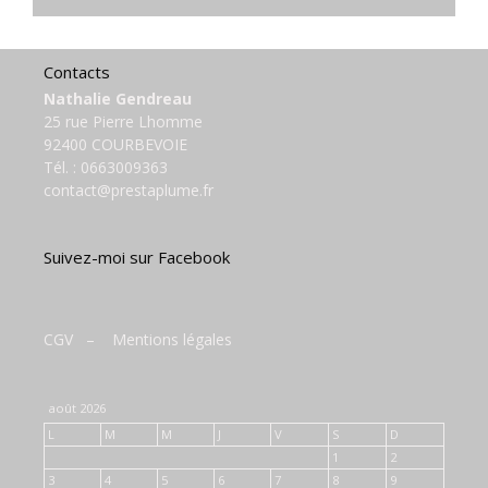
Contacts
Nathalie Gendreau
25 rue Pierre Lhomme
92400 COURBEVOIE
Tél. :
0663009363
contact@prestaplume.fr
Suivez-moi sur Facebook
CGV
–
Mentions légales
août 2026
L
M
M
J
V
S
D
1
2
3
4
5
6
7
8
9