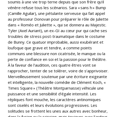
soumis à une vie trop terne depuis que son frère qu’il
vénère refuse tous les scénarios. Sara « sans h » Bump
(Camille Aguilar), une pétulante serveuse qui fait appel
au professeur Donovan pour préparer le rôle de Juliette
dans « Roméo et Juliette », qui se donnera au Majestic.
Tyler (Axel Auriant), un ex-GI au cœur pur qui cache ses
troubles de stress post-traumatique dans le costume
de Bunny. Ce quatuor improbable, aussi exubérant et
loufoque que grave et tendre, a comme points
communs une blessure non cicatrisée, le manque ou la
perte de confiance en soi et la passion pour le théâtre.
À la faveur de l’audition, ces quatre êtres vont se
rapprocher, tenter de se tolérer, voire de s’apprivoiser.
Merveilleusement soutenue par une écriture exigeante
et intelligente, la nouvelle comédie de Clément Koch, «
Times Square » (Théâtre Montparnasse) véhicule une
puissance et une sensibilité d’égale intensité. Les
répliques font mouche, les caractères antinomiques
sont ciselés et leurs évolutions progressives. Les
solitudes se frottent les unes aux autres avec bonheur,
dans la fusion ou la scission, mais toujours avec l’ardeur