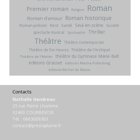
Roman
Premier roman
Religion
Roman historique
Roman d'amour
Seul-en-scène
Roman policier
Santé
Récit
Société
Thriller
spectacle musical
Spiritualité
Théâtre
Théâtre contemporain
Théâtre de l'Archipel
Théâtre de Dix Heures
théâtre du Gymnase Marie-Bell
Théâtre de l'Atelier
éditions Grasset
éditions Macha Publishing
éditions Michel de Maule
Contacts
Nathalie Gendreau
25 rue Pierre Lhomme
92400 COURBEVOIE
Tél. :
0663009363
contact@prestaplume.fr