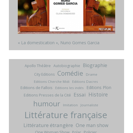
« La domestication », Nuno Gomes Garcia
Biographie
Apollo Théâtre
Autobiographie
Comédie
City Editions
Drame
Editions Cherche Midi
Editions Dacres
Editions Plon
Editions de Fallois
Editions les indés
Histoire
Essai
Editions Presses de la Cité
humour
Imitation
Journaliste
Littérature française
Littérature étrangère
One man show
One Woman Show
Policier
Polar